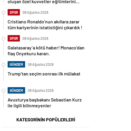
oluşan özel kuvvetler eğitimlerini
başlattı.
SPOR
08 Ağustos 2026
Cristiano Ronaldo’nun akıllara zarar
tüm kariyerinin istatistiğini çıkardık !
SPOR
08 Ağustos 2026
Galatasaray’a kötü haber! Monaco’dan
flaş Onyekuru kararı.
GÜNDEM
08 Ağustos 2026
Trump’tan seçim sonrası ilk mülakat
GÜNDEM
08 Ağustos 2026
Avusturya başbakanı Sebastian Kurz
ile ilgili bilinmeyenler
KATEGORİNİN POPÜLERLERİ