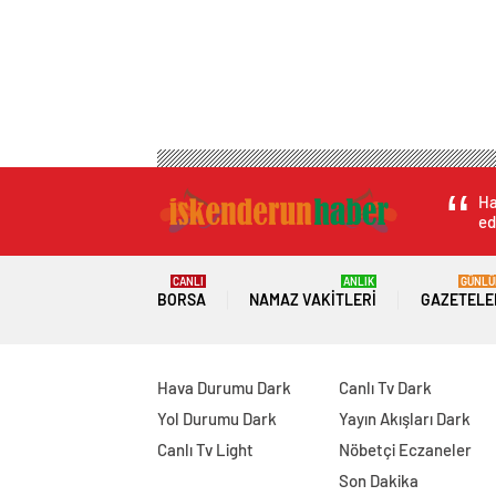
Ha
ed
CANLI
ANLIK
GÜNLÜ
BORSA
NAMAZ VAKITLERI
GAZETELE
Hava Durumu Dark
Canlı Tv Dark
Yol Durumu Dark
Yayın Akışları Dark
Canlı Tv Light
Nöbetçi Eczaneler
Son Dakika