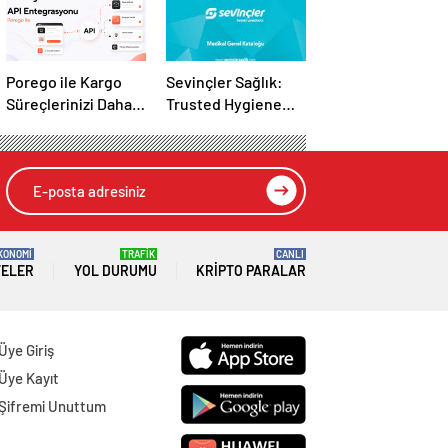
Porego ile Kargo
Sevinçler Sağlık:
Süreçlerinizi Daha
Trusted Hygiene
Kolay Yönetin
Product
Manufacturer in
Turkey
KONOMİ
TRAFİK
CANLI
TELER
YOL DURUMU
KRIPTO PARALAR
Üye Giriş
Üye Kayıt
Şifremi Unuttum