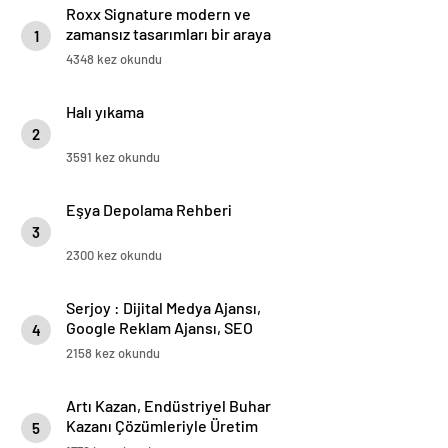
Roxx Signature modern ve
zamansız tasarımları bir araya
1
getiriyor
4348 kez okundu
Halı yıkama
2
3591 kez okundu
Eşya Depolama Rehberi
3
2300 kez okundu
Serjoy : Dijital Medya Ajansı,
Google Reklam Ajansı, SEO
4
Ajansı ve Web Tasarım Ajansı
2158 kez okundu
Artı Kazan, Endüstriyel Buhar
Kazanı Çözümleriyle Üretim
5
Tesislerine Verimli Sistemler