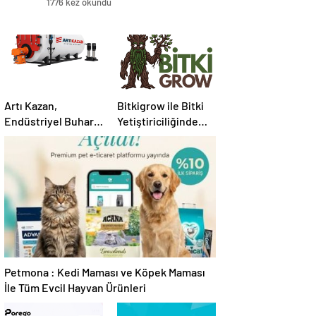
1776 kez okundu
Sunuyor
Artı Kazan,
Bitkigrow ile Bitki
Endüstriyel Buhar
Yetiştiriciliğinde
Kazanı
Doğru Ekipman ve
Çözümleriyle
Ürün Seçimi
Üretim Tesislerine
Verimli Sistemler
Sunuyor
Petmona : Kedi Maması ve Köpek Maması
İle Tüm Evcil Hayvan Ürünleri