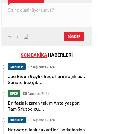
GÖNDER
SON DAKİKA
HABERLERİ
GÜNDEM
08 Ağustos 2026
Joe Biden 6 aylık hedeflerini açıkladı.
Senato buz gibi…
SPOR
08 Ağustos 2026
En fazla kızaran takım Antalyaspor!
Tam 5 futbolcu….
GÜNDEM
08 Ağustos 2026
Norweç silahlı kuvvetleri kadınlardan