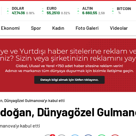
DOLAR
EURO
ALTIN
BITCOIN
47,7436
55,2510
6.660,55
%
0.18%
0.32%
2,59
Ekonomi
Spor
Kadın
Foto Galeri
Videolar
, Dünyagözel Gulmanova’yı kabul etti
oğan, Dünyagözel Gulmanov