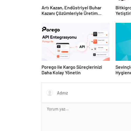
Artı Kazan, Endüstriyel Buhar
Bitkigro
Kazanı Çözümleriyle Üretim
Yetişti
Tesislerine Verimli Sistemler
ve Ürün
Sunuyor
Porego ile Kargo Süreçlerinizi
Sevinçl
Daha Kolay Yönetin
Hygiene
Turkey