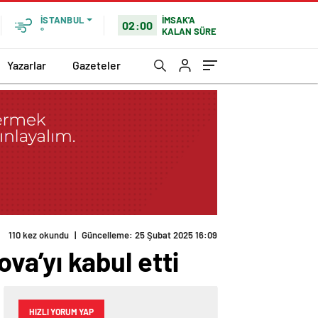
İMSAK'A
İSTANBUL
02:00
KALAN SÜRE
°
Yazarlar
Gazeteler
110 kez okundu
|
Güncelleme: 25 Şubat 2025 16:09
a’yı kabul etti
HIZLI YORUM YAP