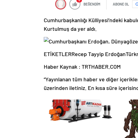
0
BEĞENDİM
ABONE OL
Cumhurbaşkanlığı Külliyesi’ndeki kabul
Kurtulmuş da yer aldı.
ETİKETLERRecep Tayyip ErdoğanTürk
Haber Kaynak : TRTHABER.COM
“Yayınlanan tüm haber ve diğer içerikler i
üzerinden iletiniz. En kısa süre içerisin