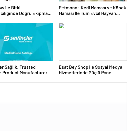
w ile Bitki
Petmona : Kedi Maması ve Köpek
riciliğinde Doğru Ekipman
Maması İle Tüm Evcil Hayvan
 Seçimi
Ürünleri
er Sağlık: Trusted
Esat Bey Shop ile Sosyal Medya
 Product Manufacturer in
Hizmetlerinde Güçlü Panel
Deneyimi