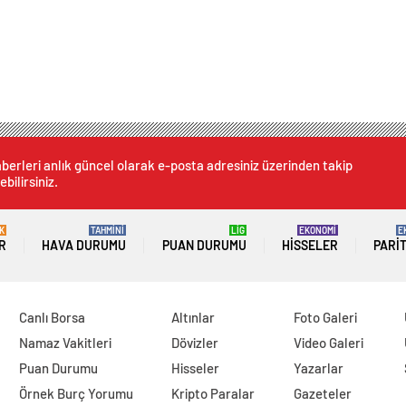
berleri anlık güncel olarak e-posta adresiniz üzerinden takip
ebilirsiniz.
K
TAHMİNİ
LİG
EKONOMİ
E
R
HAVA DURUMU
PUAN DURUMU
HISSELER
PARI
Canlı Borsa
Altınlar
Foto Galeri
Namaz Vakitleri
Dövizler
Video Galeri
Puan Durumu
Hisseler
Yazarlar
Örnek Burç Yorumu
Kripto Paralar
Gazeteler