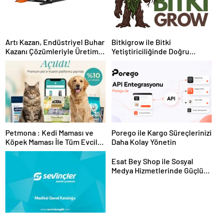
Artı Kazan, Endüstriyel Buhar
Bitkigrow ile Bitki
Kazanı Çözümleriyle Üretim
Yetiştiriciliğinde Doğru
Tesislerine Verimli Sistemler
Ekipman ve Ürün Seçimi
Sunuyor
Petmona : Kedi Maması ve
Porego ile Kargo Süreçlerinizi
Köpek Maması İle Tüm Evcil
Daha Kolay Yönetin
Hayvan Ürünleri
Esat Bey Shop ile Sosyal
Medya Hizmetlerinde Güçlü
Panel Deneyimi