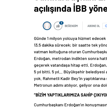
açılışında İBB yöne
0
BEĞENDİM
ABONE OL
Günde 1 milyon yolcuya hizmet edecek h
13,5 dakika sürecek; bir saatte tek yön
vatman koltuğuna oturan Cumhurbaşka
Erdoğan, metrodan indikten sonra hattı
geçerek vatandaşa hitap etti. Erdoğan,
5 yıl bitti, 5 yıl… Büyükşehir belediyes
yok. Rahmetli Kadir Bey’in yaptıklarına s
Metronun adımı atılıyor, geliyor ona do
“BİZİM YAPTIKLARIMIZA SAHİP ÇIKIYO
Cumhurbaşkanı Erdoğan’ın konuşmasında