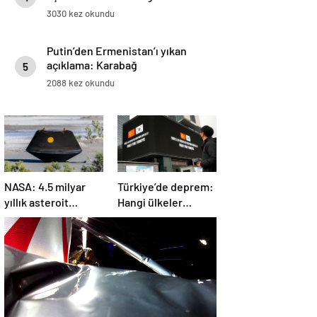
3030 kez okundu
Putin’den Ermenistan’ı yıkan
açıklama: Karabağ
5
Azerbaycan’ın ayrılmaz bir
2088 kez okundu
parçasıdır!
NASA: 4.5 milyar
Türkiye’de deprem:
yıllık asteroit
Hangi ülkeler
örnekleri Dünya’ya
yardım ediyor?
getirildi; yaşamın
başlangıcına ışık
tutabilir