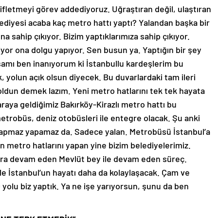
ifletmeyi görev addediyoruz. Uğraştıran değil, ulaştıran
belediyesi acaba kaç metro hattı yaptı? Yalandan başka bir
na sahip çıkıyor. Bizim yaptıklarımıza sahip çıkıyor.
yor ona dolgu yapıyor. Sen busun ya. Yaptığın bir şey
kşamı ben inanıyorum ki İstanbullu kardeşlerim bu
 yolun açık olsun diyecek. Bu duvarlardaki tam ileri
k oldun demek lazım. Yeni metro hatlarını tek tek hayata
 araya geldiğimiz Bakırköy-Kirazlı metro hattı bu
etrobüs, deniz otobüsleri ile entegre olacak. Şu anki
Yapmaz yapamaz da. Sadece yalan. Metrobüsü İstanbul’a
ün metro hatlarını yapan yine bizim belediyelerimiz.
nra devam eden Mevlüt bey ile devam eden süreç.
le İstanbul’un hayatı daha da kolaylaşacak. Çam ve
yolu biz yaptık. Ya ne işe yarıyorsun, şunu da ben