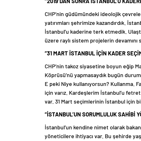
“2019’DAN SONRA İSTANBUL’U KADER
CHP’nin güdümündeki ideolojik çevrele
yatırımları şehrimize kazandırdık. İstan
İstanbul’u kaderine terk etmedik. Ulaşt
üzere raylı sistem projelerin devamını 
“31 MART İSTANBUL İÇİN KADER SEÇİM
CHP’nin takoz siyasetine boyun eğip Ma
Köprüsü’nü yapmasaydık bugün durum ç
E peki Niye kullanıyorsun? Kullanma. F
için varız. Kardeşlerim İstanbul’u fetre
var. 31 Mart seçimlerinin İstanbul için b
“İSTANBUL’UN SORUMLULUK SAHİBİ YÖ
İstanbul’un kendine nimet olarak baka
yöneticilere ihtiyacı var. Bu şehirde ya