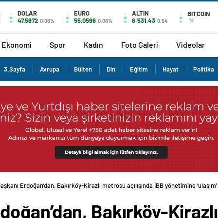
DOLAR
EURO
ALTIN
BITCOIN
47,5972
55,0596
6.531,43
%
0.06%
0.08%
0,54
Ekonomi
Spor
Kadın
Foto Galeri
Videolar
3.Sayfa
Avrupa
Bülten
Din
Eğitim
Hayat
Politika
şkanı Erdoğan’dan, Bakırköy-Kirazlı metrosu açılışında İBB yönetimine ‘ulaşım’
oğan’dan, Bakırköy-Kirazl