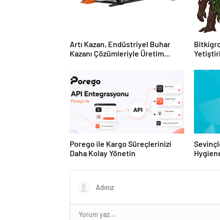
Artı Kazan, Endüstriyel Buhar
Bitkigro
Kazanı Çözümleriyle Üretim
Yetişti
Tesislerine Verimli Sistemler
ve Ürün
Sunuyor
Porego ile Kargo Süreçlerinizi
Sevinçl
Daha Kolay Yönetin
Hygiene
Turkey