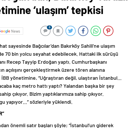
timine ‘ulaşım’ tepkisi
0
News
at sayesinde Bağcılar’dan Bakırköy Sahili’ne ulaşım
de 70 bin yolcu seyahat edebilecek. Hattaki ilk sürüşü
nı Recep Tayyip Erdoğan yaptı. Cumhurbaşkanı
n açılışını gerçekleştirmek üzere tören alanına
 İBB yönetimine, “Uğraştıran değil, ulaştıran İstanbul…
i acaba kaç metro hattı yaptı? Yalandan başka bir şey
ahip çıkıyor. Bizim yaptıklarımıza sahip çıkıyor.
lgu yapıyor…” sözleriyle yüklendi.
R”
n önemli satır başları şöyle; “İstanbul’un giderek