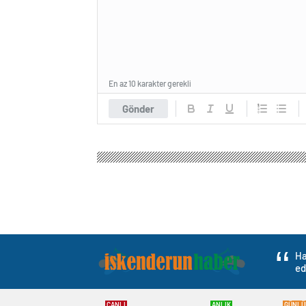
En az 10 karakter gerekli
Gönder
Ha
ed
CANLI
ANLIK
GÜNLÜ