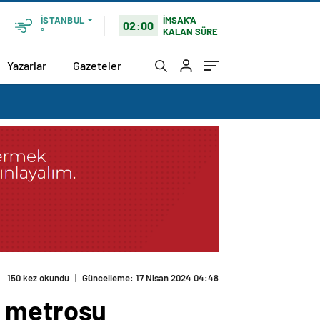
İMSAK'A
İSTANBUL
02:00
KALAN SÜRE
°
Yazarlar
Gazeteler
150 kez okundu
|
Güncelleme: 17 Nisan 2024 04:48
ı metrosu