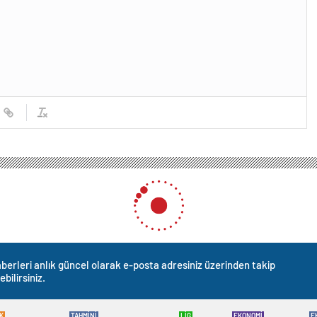
berleri anlık güncel olarak e-posta adresiniz üzerinden takip
ebilirsiniz.
K
TAHMİNİ
LİG
EKONOMİ
E