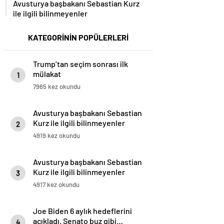
Avusturya başbakanı Sebastian Kurz
ile ilgili bilinmeyenler
KATEGORİNİN POPÜLERLERİ
Trump’tan seçim sonrası ilk
mülakat
1
7965 kez okundu
Avusturya başbakanı Sebastian
Kurz ile ilgili bilinmeyenler
2
4919 kez okundu
Avusturya başbakanı Sebastian
Kurz ile ilgili bilinmeyenler
3
4917 kez okundu
Joe Biden 6 aylık hedeflerini
açıkladı. Senato buz gibi…
4