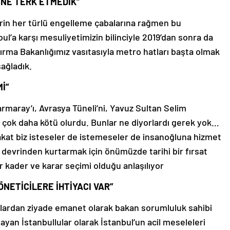
İNE TERK ETMEDİK”
rin her türlü engelleme çabalarına rağmen bu
bul’a karşı mesuliyetimizin bilinciyle 2019’dan sonra da
ırma Bakanlığımız vasıtasıyla metro hatları başta olmak
sağladık.
İ”
rmaray’ı, Avrasya Tüneli’ni, Yavuz Sultan Selim
ok daha kötü olurdu. Bunlar ne diyorlardı gerek yok…
akat biz isteseler de istemeseler de insanoğluna hizmet
t devrinden kurtarmak için önümüzde tarihi bir fırsat
ir kader ve karar seçimi olduğu anlaşılıyor
NETİCİLERE İHTİYACI VAR”
nlardan ziyade emanet olarak bakan sorumluluk sahibi
şayan İstanbullular olarak İstanbul’un acil meseleleri