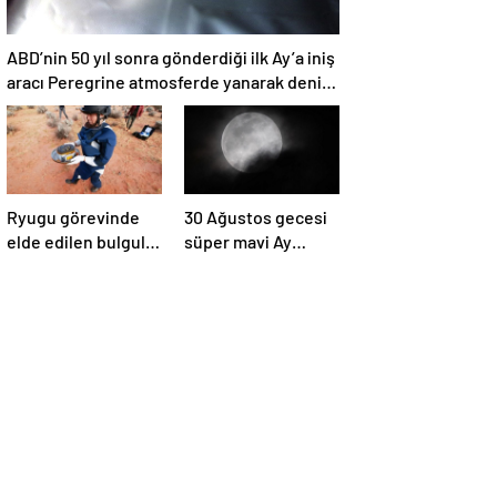
ABD’nin 50 yıl sonra gönderdiği ilk Ay’a iniş
aracı Peregrine atmosferde yanarak denize
düştü
Ryugu görevinde
30 Ağustos gecesi
elde edilen bulgular
süper mavi Ay
suyun dünyaya
gerçekleşecek ve
asteroitlerce
aynı ayda ikinci kez
getirilmiş
dolunay olacak
olabileceğini
gösteriyor