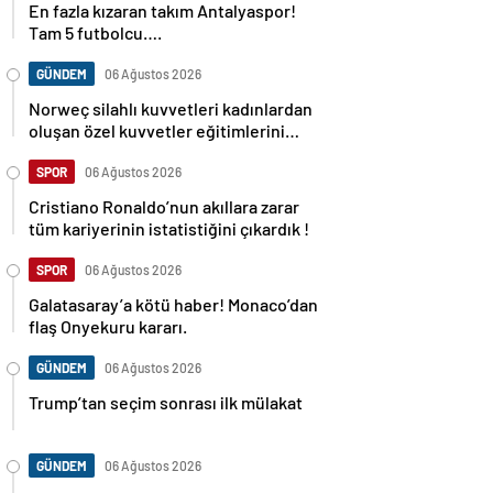
En fazla kızaran takım Antalyaspor!
Tam 5 futbolcu….
GÜNDEM
06 Ağustos 2026
Norweç silahlı kuvvetleri kadınlardan
oluşan özel kuvvetler eğitimlerini
başlattı.
SPOR
06 Ağustos 2026
Cristiano Ronaldo’nun akıllara zarar
tüm kariyerinin istatistiğini çıkardık !
SPOR
06 Ağustos 2026
Galatasaray’a kötü haber! Monaco’dan
flaş Onyekuru kararı.
GÜNDEM
06 Ağustos 2026
Trump’tan seçim sonrası ilk mülakat
GÜNDEM
06 Ağustos 2026