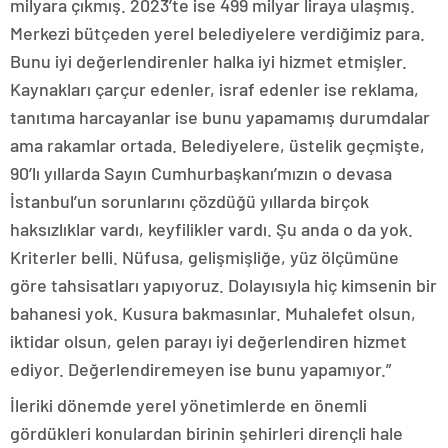
milyara çıkmış. 2023’te ise 499 milyar liraya ulaşmış.
Merkezi bütçeden yerel belediyelere verdiğimiz para.
Bunu iyi değerlendirenler halka iyi hizmet etmişler.
Kaynakları çarçur edenler, israf edenler ise reklama,
tanıtıma harcayanlar ise bunu yapamamış durumdalar
ama rakamlar ortada. Belediyelere, üstelik geçmişte,
90’lı yıllarda Sayın Cumhurbaşkanı’mızın o devasa
İstanbul’un sorunlarını çözdüğü yıllarda birçok
haksızlıklar vardı, keyfilikler vardı. Şu anda o da yok.
Kriterler belli. Nüfusa, gelişmişliğe, yüz ölçümüne
göre tahsisatları yapıyoruz. Dolayısıyla hiç kimsenin bir
bahanesi yok. Kusura bakmasınlar. Muhalefet olsun,
iktidar olsun, gelen parayı iyi değerlendiren hizmet
ediyor. Değerlendiremeyen ise bunu yapamıyor.”
İleriki dönemde yerel yönetimlerde en önemli
gördükleri konulardan birinin şehirleri dirençli hale