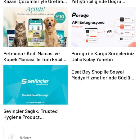
Kazanı Çözümleriyle Üretim
Yetiştiriciliğinde Doğru
Tesislerine Verimli Sistemler
Ekipman ve Ürün Seçimi
Sunuyor
Petmona : Kedi Maması ve
Porego ile Kargo Süreçlerinizi
Köpek Maması İle Tüm Evcil
Daha Kolay Yönetin
Hayvan Ürünleri
Esat Bey Shop ile Sosyal
Medya Hizmetlerinde Güçlü
Panel Deneyimi
Sevinçler Sağlık: Trusted
Hygiene Product
Manufacturer in Turkey