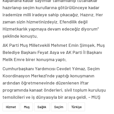
kapanana kadar sayımlar tamamlanıp tutanaklar
hazırlanıp seçim kurullarına götürülünceye kadar
irademize milli iradeye sahip çıkacağız. Hazırız. Her
zaman sizin hizmetinizdeyiz. Efendilik değil
Hizmetkarlık yapmaya devam edeceğiz diyorum”
şeklinde konuştu.
AK Parti Muş Milletvekili Mehmet Emin Şimşek, Muş
Belediye Başkanı Feyat Asya ve AK Parti İl Başkanı
Melik Emre birer konuşma yaptı.
Cumhurbaşkanı Yardımcısı Cevdet Yılmaz, Seçim
Koordinasyon Merkezi’nde yaptığı konuşmanın
ardından öğretmenevinde düzenlenen iftar
programında kanaat önderleri, sivil toplum kuruluşu
temsilcileri ve iş dünyasıyla bir araya geldi. – MUŞ
Hizmet
Muş
Sağlık
Seçim
Türkiye