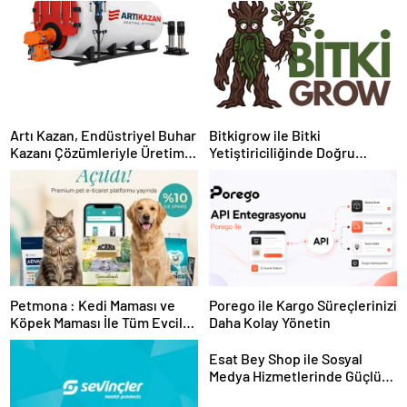
Artı Kazan, Endüstriyel Buhar
Bitkigrow ile Bitki
Kazanı Çözümleriyle Üretim
Yetiştiriciliğinde Doğru
Tesislerine Verimli Sistemler
Ekipman ve Ürün Seçimi
Sunuyor
Petmona : Kedi Maması ve
Porego ile Kargo Süreçlerinizi
Köpek Maması İle Tüm Evcil
Daha Kolay Yönetin
Hayvan Ürünleri
Esat Bey Shop ile Sosyal
Medya Hizmetlerinde Güçlü
Panel Deneyimi