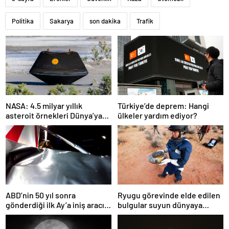
Politika
Sakarya
son dakika
Trafik
NASA: 4.5 milyar yıllık
Türkiye’de deprem: Hangi
asteroit örnekleri Dünya’ya
ülkeler yardım ediyor?
getirildi; yaşamın
başlangıcına ışık tutabilir
ABD’nin 50 yıl sonra
Ryugu görevinde elde edilen
gönderdiği ilk Ay’a iniş aracı
bulgular suyun dünyaya
Peregrine atmosferde
asteroitlerce getirilmiş
yanarak denize düştü
olabileceğini gösteriyor