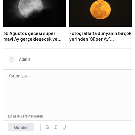
30 Ağustos gecesi süper
Fotoğraflarla dünyanın birçok
mavi Ay gerçekleşecek ve
yerinden ‘Süper Ay’
aynı ayda ikinci kez dolunay
manzaraları
olacak
En az 10 karakter gerekli
Gönder