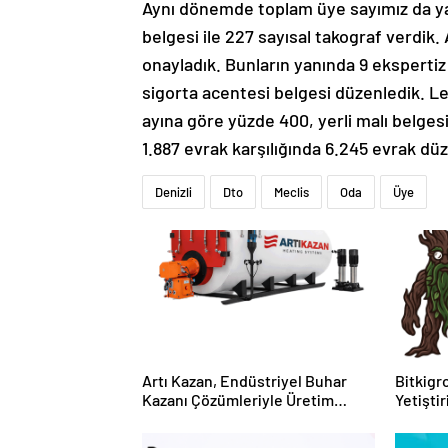
Aynı dönemde toplam üye sayımız da yakl
belgesi ile 227 sayısal takograf verdik. 
onayladık. Bunların yanında 9 ekspertiz r
sigorta acentesi belgesi düzenledik. Lev
ayına göre yüzde 400, yerli malı belgesi
1.887 evrak karşılığında 6.245 evrak dü
Denizli
Dto
Meclis
Oda
Üye
Artı Kazan, Endüstriyel Buhar
Bitkigro
Kazanı Çözümleriyle Üretim
Yetişti
Tesislerine Verimli Sistemler
ve Ürün
Sunuyor