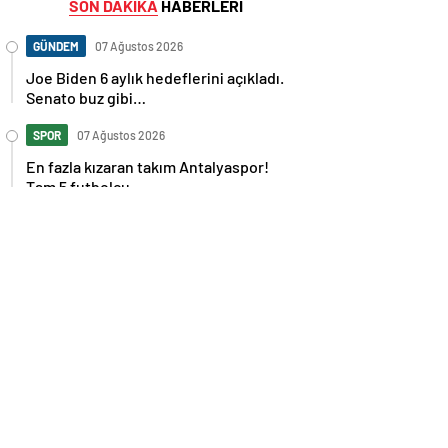
SON DAKİKA
HABERLERİ
GÜNDEM
07 Ağustos 2026
Joe Biden 6 aylık hedeflerini açıkladı.
Senato buz gibi…
SPOR
07 Ağustos 2026
En fazla kızaran takım Antalyaspor!
Tam 5 futbolcu….
GÜNDEM
07 Ağustos 2026
Norweç silahlı kuvvetleri kadınlardan
oluşan özel kuvvetler eğitimlerini
başlattı.
SPOR
07 Ağustos 2026
Cristiano Ronaldo’nun akıllara zarar
tüm kariyerinin istatistiğini çıkardık !
SPOR
07 Ağustos 2026
Galatasaray’a kötü haber! Monaco’dan