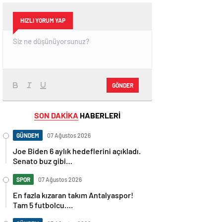
HIZLI YORUM YAP
GÖNDER
SON DAKİKA
HABERLERİ
GÜNDEM
07 Ağustos 2026
Joe Biden 6 aylık hedeflerini açıkladı.
Senato buz gibi…
SPOR
07 Ağustos 2026
En fazla kızaran takım Antalyaspor!
Tam 5 futbolcu….