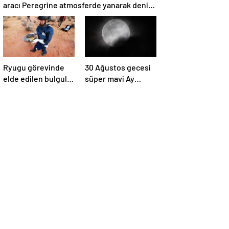
aracı Peregrine atmosferde yanarak denize
düştü
Ryugu görevinde
30 Ağustos gecesi
elde edilen bulgular
süper mavi Ay
suyun dünyaya
gerçekleşecek ve
asteroitlerce
aynı ayda ikinci kez
getirilmiş
dolunay olacak
olabileceğini
gösteriyor