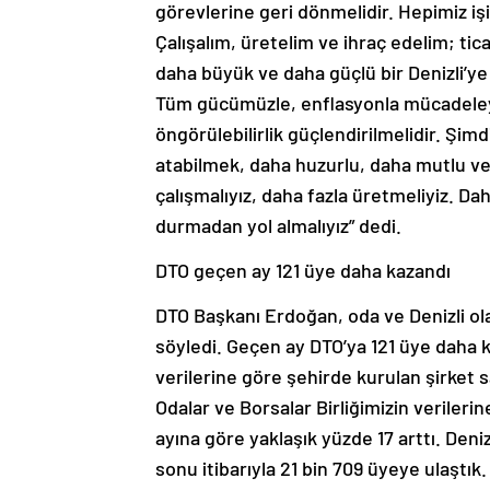
görevlerine geri dönmelidir. Hepimiz iş
Çalışalım, üretelim ve ihraç edelim; tic
daha büyük ve daha güçlü bir Denizli’ye
Tüm gücümüzle, enflasyonla mücadeleye o
öngörülebilirlik güçlendirilmelidir. Şimd
atabilmek, daha huzurlu, daha mutlu ve
çalışmalıyız, daha fazla üretmeliyiz. Da
durmadan yol almalıyız” dedi.
DTO geçen ay 121 üye daha kazandı
DTO Başkanı Erdoğan, oda ve Denizli o
söyledi. Geçen ay DTO’ya 121 üye daha ka
verilerine göre şehirde kurulan şirket s
Odalar ve Borsalar Birliğimizin verilerin
ayına göre yaklaşık yüzde 17 arttı. Deni
sonu itibarıyla 21 bin 709 üyeye ulaştık. 