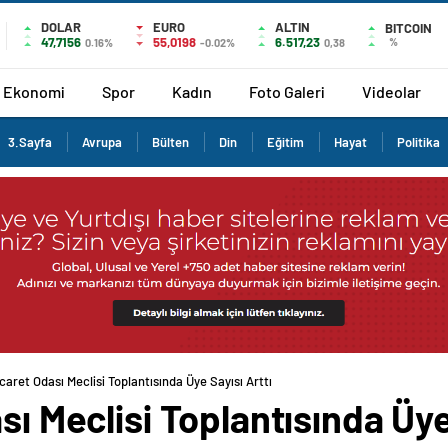
DOLAR
EURO
ALTIN
BITCOIN
47,7156
55,0198
6.517,23
%
0.16%
-0.02%
0,38
Ekonomi
Spor
Kadın
Foto Galeri
Videolar
3.Sayfa
Avrupa
Bülten
Din
Eğitim
Hayat
Politika
icaret Odası Meclisi Toplantısında Üye Sayısı Arttı
sı Meclisi Toplantısında Üye