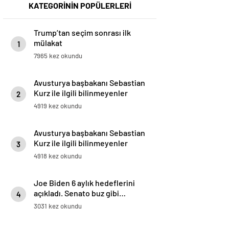
KATEGORİNİN POPÜLERLERİ
Trump’tan seçim sonrası ilk
mülakat
1
7965 kez okundu
Avusturya başbakanı Sebastian
Kurz ile ilgili bilinmeyenler
2
4919 kez okundu
Avusturya başbakanı Sebastian
Kurz ile ilgili bilinmeyenler
3
4918 kez okundu
Joe Biden 6 aylık hedeflerini
açıkladı. Senato buz gibi…
4
3031 kez okundu