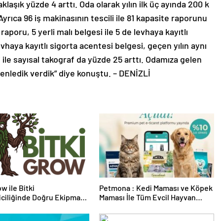
aşık yüzde 4 arttı. Oda olarak yılın ilk üç ayında 200 k
Ayrıca 96 iş makinasının tescili ile 81 kapasite raporunu
aporu, 5 yerli malı belgesi ile 5 de levhaya kayıtlı
haya kayıtlı sigorta acentesi belgesi, geçen yılın aynı
 ile sayısal takograf da yüzde 25 arttı. Odamıza gelen
zenledik verdik” diye konuştu. – DENİZLİ
w ile Bitki
Petmona : Kedi Maması ve Köpek
riciliğinde Doğru Ekipman
Maması İle Tüm Evcil Hayvan
 Seçimi
Ürünleri