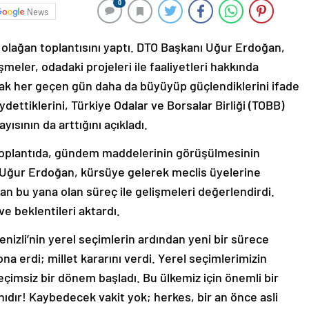
0
News
ık olağan toplantısını yaptı. DTO Başkanı Uğur Erdoğan,
şmeler, odadaki projeleri ile faaliyetleri hakkında
olarak her geçen gün daha da büyüyüp güçlendiklerini ifade
dettiklerini, Türkiye Odalar ve Borsalar Birliği (TOBB)
yısının da arttığını açıkladı.
toplantıda, gündem maddelerinin görüşülmesinin
Uğur Erdoğan, kürsüye gelerek meclis üyelerine
dan bu yana olan süreç ile gelişmeleri değerlendirdi.
e beklentileri aktardı.
zli’nin yerel seçimlerin ardından yeni bir sürece
ona erdi; millet kararını verdi. Yerel seçimlerimizin
eçimsiz bir dönem başladı. Bu ülkemiz için önemli bir
nıdır! Kaybedecek vakit yok; herkes, bir an önce asli