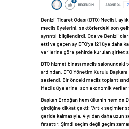
0
BEĞENDİM
ABONE OL
Denizli Ticaret Odası (DTO) Meclisi, ayl
meclis üyelerini, sektörlerdeki son geli
ayrıntılı bilgilendirdi. Oda ve Denizli 
etti ve geçen ay DTO’ya 121 üye daha kay
verilerine göre şehirde kurulan şirket sa
DTO hizmet binası meclis salonundaki 
ardından, DTO Yönetim Kurulu Başkanı 
seslendi. Bir önceki meclis toplantısın
Meclis üyelerine, son ekonomik veriler v
Başkan Erdoğan hem ülkenin hem de Deni
girdiğine dikkat çekti; “Artık seçimler s
geride kalmasıyla, 4 yıldan daha uzun s
fırsattır. Şimdi seçim değil geçim zama