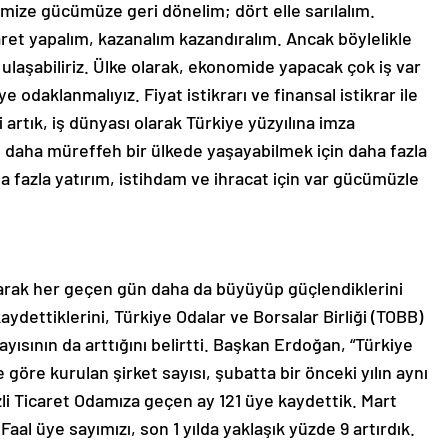
imize gücümüze geri dönelim; dört elle sarılalım.
aret yapalım, kazanalım kazandıralım. Ancak böylelikle
 ulaşabiliriz. Ülke olarak, ekonomide yapacak çok iş var
daklanmalıyız. Fiyat istikrarı ve finansal istikrar ile
i artık, iş dünyası olarak Türkiye yüzyılına imza
 daha müreffeh bir ülkede yaşayabilmek için daha fazla
ha fazla yatırım, istihdam ve ihracat için var gücümüzle
larak her geçen gün daha da büyüyüp güçlendiklerini
ydettiklerini, Türkiye Odalar ve Borsalar Birliği (TOBB)
ayısının da arttığını belirtti. Başkan Erdoğan, “Türkiye
e göre kurulan şirket sayısı, şubatta bir önceki yılın aynı
zli Ticaret Odamıza geçen ay 121 üye kaydettik. Mart
Faal üye sayımızı, son 1 yılda yaklaşık yüzde 9 artırdık.