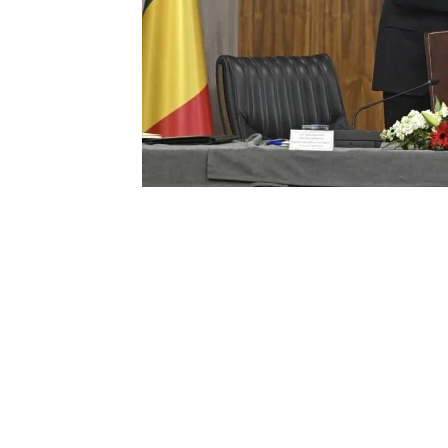
0
BEĞENDİM
ABONE OL
Türkiye-Mali Karma Ekonomik Komisyonu
Sanayi ve Teknoloji Bakanı Mehmet Fatih K
Abdoulaye Diop, Sanayi ve Teknoloji Ba
Görüşmelerin ardından Kacır ve Diop’u
Toplantısı düzenlendi.