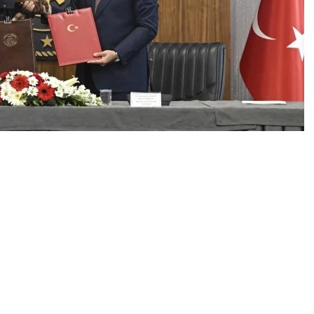
0
News
 (KEK) 4. Dönem Toplantısı Ankara’da yapıldı.
acır ile Mali Dışişleri ve Uluslararası İşbirliği Bakanı
kanlığı’nda baş başa ve heyetler arası görüşmeler yaptı.
n eş başkanlıklarında Türkiye-Mali KEK 4. Dönem