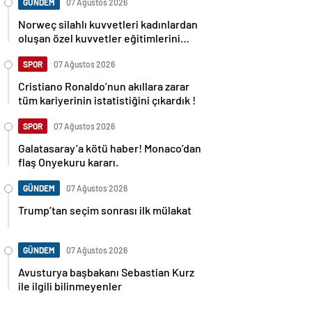
GÜNDEM
07 Ağustos 2026
Norweç silahlı kuvvetleri kadınlardan
oluşan özel kuvvetler eğitimlerini
başlattı.
SPOR
07 Ağustos 2026
Cristiano Ronaldo’nun akıllara zarar
tüm kariyerinin istatistiğini çıkardık !
SPOR
07 Ağustos 2026
Galatasaray’a kötü haber! Monaco’dan
flaş Onyekuru kararı.
GÜNDEM
07 Ağustos 2026
Trump’tan seçim sonrası ilk mülakat
GÜNDEM
07 Ağustos 2026
Avusturya başbakanı Sebastian Kurz
ile ilgili bilinmeyenler