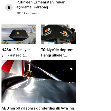
Putin’den Ermenistan’ı yıkan
açıklama: Karabağ
5
Azerbaycan’ın ayrılmaz bir
2089 kez okundu
parçasıdır!
NASA: 4.5 milyar
Türkiye’de deprem:
yıllık asteroit
Hangi ülkeler
örnekleri Dünya’ya
yardım ediyor?
getirildi; yaşamın
başlangıcına ışık
tutabilir
ABD’nin 50 yıl sonra gönderdiği ilk Ay’a iniş