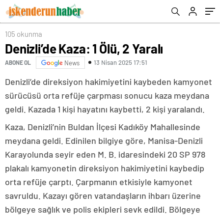
105 okunma
Denizli’de Kaza: 1 Ölü, 2 Yaralı
13 Nisan 2025 17:51
ABONE OL
News
Denizli’de direksiyon hakimiyetini kaybeden kamyonet
sürücüsü orta refüje çarpması sonucu kaza meydana
geldi. Kazada 1 kişi hayatını kaybetti, 2 kişi yaralandı.
Kaza, Denizli’nin Buldan İlçesi Kadıköy Mahallesinde
meydana geldi. Edinilen bilgiye göre, Manisa-Denizli
Karayolunda seyir eden M. B. idaresindeki 20 SP 978
plakalı kamyonetin direksiyon hakimiyetini kaybedip
orta refüje çarptı. Çarpmanın etkisiyle kamyonet
savruldu. Kazayı gören vatandaşların ihbarı üzerine
bölgeye sağlık ve polis ekipleri sevk edildi. Bölgeye