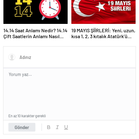
14.14 Saat Anlamı Nedir? 14.14
19 MAYIS ŞİİRLERİ: Yeni, uzun,
Çift Saatlerin Anlamı Nasıl
kısa 1, 2, 3 kıtalık Atatürk’ü
Yorumlanır?
Anma Gençlik ve Spor
Bayramı şiirleri…
En az 10 karakter gerekli
Gönder