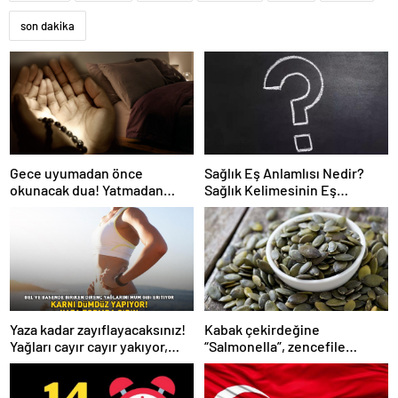
son dakika
Gece uyumadan önce
Sağlık Eş Anlamlısı Nedir?
okunacak dua! Yatmadan
Sağlık Kelimesinin Eş
önce okunacak dualar!
Anlamlıları Nelerdir?
Uyumak için hangi dua?
Yaza kadar zayıflayacaksınız!
Kabak çekirdeğine
Yağları cayır cayır yakıyor,
“Salmonella”, zencefile
karnı dümdüz yapıyor! Diyet
“Bacillus cereus” nasıl
kabak çorbası tarifi ve püf
bulaşıyor?
noktaları!