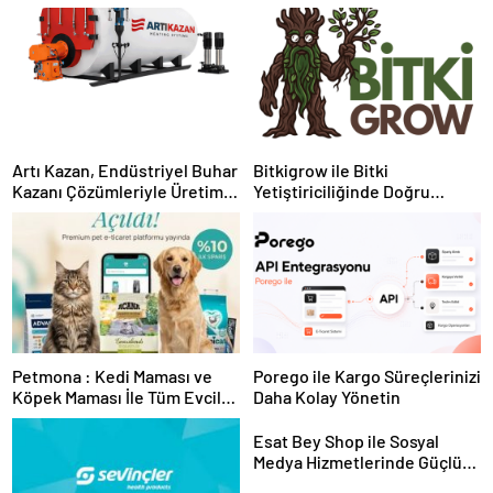
Artı Kazan, Endüstriyel Buhar
Bitkigrow ile Bitki
Kazanı Çözümleriyle Üretim
Yetiştiriciliğinde Doğru
Tesislerine Verimli Sistemler
Ekipman ve Ürün Seçimi
Sunuyor
Petmona : Kedi Maması ve
Porego ile Kargo Süreçlerinizi
Köpek Maması İle Tüm Evcil
Daha Kolay Yönetin
Hayvan Ürünleri
Esat Bey Shop ile Sosyal
Medya Hizmetlerinde Güçlü
Panel Deneyimi