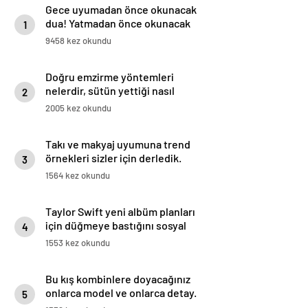
Gece uyumadan önce okunacak
dua! Yatmadan önce okunacak
1
dualar! Uyumak için hangi dua?
9458 kez okundu
Doğru emzirme yöntemleri
nelerdir, sütün yettiği nasıl
2
anlaşılır?
2005 kez okundu
Takı ve makyaj uyumuna trend
örnekleri sizler için derledik.
3
1564 kez okundu
Taylor Swift yeni albüm planları
için düğmeye bastığını sosyal
4
medyadan duyurdu!
1553 kez okundu
Bu kış kombinlere doyacağınız
onlarca model ve onlarca detay.
5