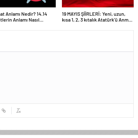
aat Anlamı Nedir? 14.14
19 MAYIS ŞİİRLERİ: Yeni, uzun,
atlerin Anlamı Nasıl
kısa 1, 2, 3 kıtalık Atatürk’ü Anma
anır?
Gençlik ve Spor Bayramı şiirleri…