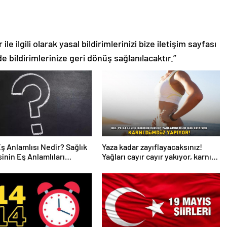
le ilgili olarak yasal bildirimlerinizi bize iletişim sayfası
de bildirimlerinize geri dönüş sağlanılacaktır.”
Eş Anlamlısı Nedir? Sağlık
Yaza kadar zayıflayacaksınız!
inin Eş Anlamlıları
Yağları cayır cayır yakıyor, karnı
r?
dümdüz yapıyor! Diyet kabak
çorbası tarifi ve püf noktaları!