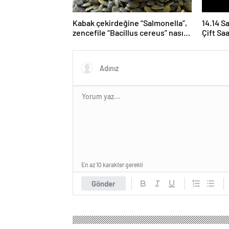
Kabak çekirdeğine “Salmonella”,
14.14 S
zencefile “Bacillus cereus” nasıl
Çift Sa
bulaşıyor?
Yoruml
En az 10 karakter gerekli
Gönder