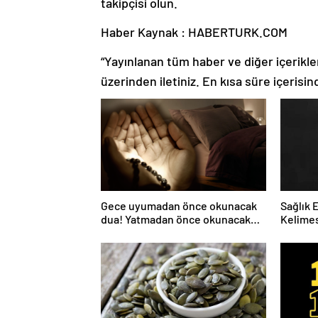
takipçisi olun.
Haber Kaynak : HABERTURK.COM
“Yayınlanan tüm haber ve diğer içerikler i
üzerinden iletiniz. En kısa süre içerisin
Gece uyumadan önce okunacak
Sağlık 
dua! Yatmadan önce okunacak
Kelimes
dualar! Uyumak için hangi dua?
Nelerdi