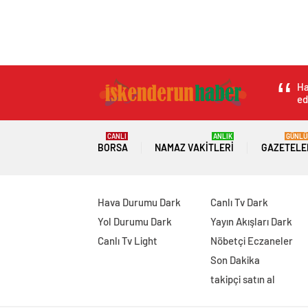
Ha
ed
CANLI
ANLIK
GÜNLÜ
BORSA
NAMAZ VAKITLERI
GAZETELE
Hava Durumu Dark
Canlı Tv Dark
Yol Durumu Dark
Yayın Akışları Dark
Canlı Tv Light
Nöbetçi Eczaneler
Son Dakika
takipçi satın al