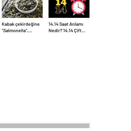
Kabak çekirdeğine
14.14 Saat Anlamı
“Salmonella”,
Nedir? 14.14 Çift
zencefile “Bacillus
Saatlerin Anlamı
cereus” nasıl
Nasıl Yorumlanır?
bulaşıyor?