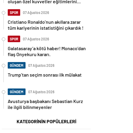
oluşan özel kuvvetler eğitimlerini
başlattı.
SPOR
07 Ağustos 2026
Cristiano Ronaldo’nun akıllara zarar
tüm kariyerinin istatistiğini çıkardık !
SPOR
07 Ağustos 2026
Galatasaray’a kötü haber! Monaco’dan
flaş Onyekuru kararı.
GÜNDEM
07 Ağustos 2026
Trump’tan seçim sonrası ilk mülakat
GÜNDEM
07 Ağustos 2026
Avusturya başbakanı Sebastian Kurz
ile ilgili bilinmeyenler
KATEGORİNİN POPÜLERLERİ