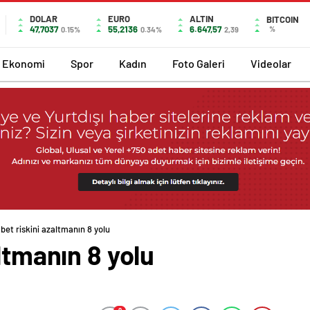
DOLAR
EURO
ALTIN
BITCOIN
47,7037
55,2136
6.647,57
%
0.15%
0.34%
2,39
Ekonomi
Spor
Kadın
Foto Galeri
Videolar
bet riskini azaltmanın 8 yolu
ltmanın 8 yolu