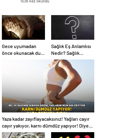
1536 kez okundu
Gece uyumadan
Sağlık Eş Anlamlısı
önce okunacak dua!
Nedir? Sağlık
Yatmadan önce
Kelimesinin Eş
okunacak dualar!
Anlamlıları
Uyumak için hangi
Nelerdir?
dua?
Yaza kadar zayıflayacaksınız! Yağları cayır
cayır yakıyor, karnı dümdüz yapıyor! Diyet
kabak çorbası tarifi ve püf noktaları!