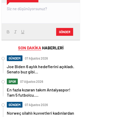
GÖNDER
SON DAKİKA
HABERLERİ
GÜNDEM
07 Ağustos 2026
Joe Biden 6 aylık hedeflerini açıkladı.
Senato buz gibi…
SPOR
07 Ağustos 2026
En fazla kızaran takım Antalyaspor!
Tam 5 futbolcu….
GÜNDEM
07 Ağustos 2026
Norweç silahlı kuvvetleri kadınlardan