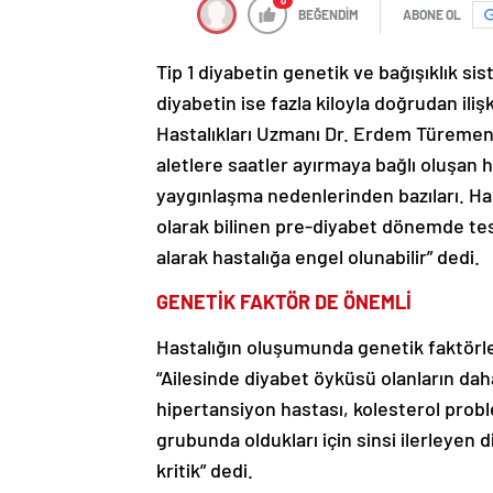
0
BEĞENDİM
ABONE OL
Tip 1 diyabetin genetik ve bağışıklık sist
diyabetin ise fazla kiloyla doğrudan ili
Hastalıkları Uzmanı Dr. Erdem Türemen, 
aletlere saatler ayırmaya bağlı oluşan h
yaygınlaşma nedenlerinden bazıları. Has
olarak bilinen pre-diyabet dönemde tes
alarak hastalığa engel olunabilir” dedi.
GENETİK FAKTÖR DE ÖNEMLİ
Hastalığın oluşumunda genetik faktörler
“Ailesinde diyabet öyküsü olanların daha 
hipertansiyon hastası, kolesterol probl
grubunda oldukları için sinsi ilerleyen 
kritik” dedi.