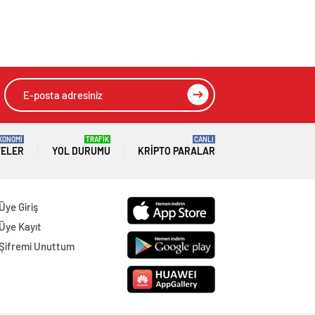
KONOMİ
TRAFİK
CANLI
TELER
YOL DURUMU
KRIPTO PARALAR
Üye Giriş
Üye Kayıt
Şifremi Unuttum