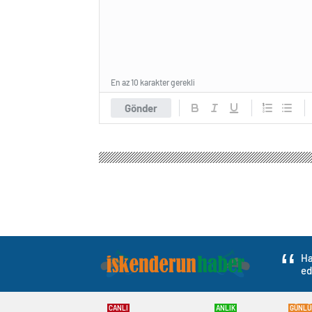
En az 10 karakter gerekli
Gönder
Ha
ed
CANLI
ANLIK
GÜNLÜ