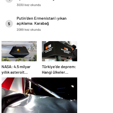
3030 kez okundu
Putin’den Ermenistan’ı yıkan
açıklama: Karabağ
5
Azerbaycan’ın ayrılmaz bir
2089 kez okundu
parçasıdır!
NASA: 4.5 milyar
Türkiye’de deprem:
yıllık asteroit
Hangi ülkeler
örnekleri Dünya’ya
yardım ediyor?
getirildi; yaşamın
başlangıcına ışık
tutabilir