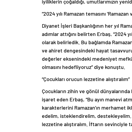
iyiliklerin çoğaldığı, umutlarımızın yenid
“2024 yılı Ramazan temasını ‘Ramazan ve 
Diyanet İşleri Başkanlığının her yıl Rama
adımlar attığını belirten Erbaş, “2024 y
olarak belirledik. Bu bağlamda Ramaza
ve ahiret dengesindeki hayat tasavvurun
değerler eksenindeki medeniyet mefkü
olmasını hedefliyoruz” diye konuştu.
“Çocukları orucun lezzetine alıştıralım”
Çocukların zihin ve gönül dünyalarında R
işaret eden Erbaş, “Bu ayın manevi atm
karakterlerini Ramazan’ın merhamet ikli
edelim, isteklendirelim, destekleyelim
lezzetine alıştıralım. İftarın sevinciyle t