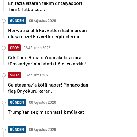
En fazla kızaran takım Antalyaspor!
Tam 5 futbolcu….
GÜNDEM
06 Ağustos 2026
Norweç silahlı kuvvetleri kadınlardan
oluşan özel kuvvetler eğitimlerini
başlattı.
SPOR
06 Ağustos 2026
Cristiano Ronaldo’nun akıllara zarar
tüm kariyerinin istatistiğini çıkardık !
SPOR
06 Ağustos 2026
Galatasaray’a kötü haber! Monaco’dan
flaş Onyekuru kararı.
GÜNDEM
06 Ağustos 2026
Trump’tan seçim sonrası ilk mülakat
GÜNDEM
06 Ağustos 2026