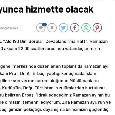
yunca hizmette olacak
0
News
aş, “‘Alo 190 Dini Soruları Cevaplandırma Hattı’, Ramazan
0 akşam 22.00 saatleri arasında vatandaşlarımızın
ki genel merkezinde düzenlenen toplantıda Ramazan ayı
aşkanı Prof. Dr. Ali Erbaş, yaptığı konuşmada İslam
jedilere son verme sorumluluğunun Müslümanların
n, Kudüs’ün, Doğu Türkistan’ın zulümlerden kurtuluşu
ğunu belirten Erbaş, “İdrak edeceğimiz Ramazan ayının bu
sile olmasını temenni ediyorum. Zira Ramazan ayı, ruh ve
eşliğimizin pekiştiği, dayanışma bilincimizin güçlendiği,