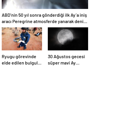
ABD’nin 50 yıl sonra gönderdiği ilk Ay’a iniş
aracı Peregrine atmosferde yanarak denize
düştü
Ryugu görevinde
30 Ağustos gecesi
elde edilen bulgular
süper mavi Ay
suyun dünyaya
gerçekleşecek ve
asteroitlerce
aynı ayda ikinci kez
getirilmiş
dolunay olacak
olabileceğini
gösteriyor