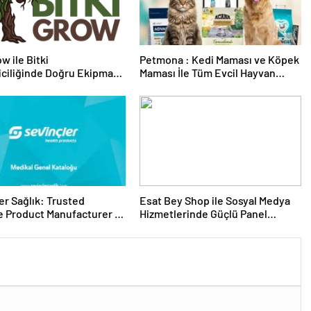
w ile Bitki
Petmona : Kedi Maması ve Köpek
riciliğinde Doğru Ekipman
Maması İle Tüm Evcil Hayvan
 Seçimi
Ürünleri
er Sağlık: Trusted
Esat Bey Shop ile Sosyal Medya
 Product Manufacturer in
Hizmetlerinde Güçlü Panel
Deneyimi