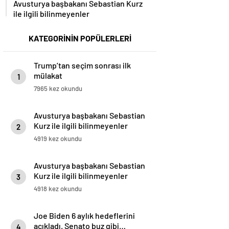
Avusturya başbakanı Sebastian Kurz
ile ilgili bilinmeyenler
KATEGORİNİN POPÜLERLERİ
Trump’tan seçim sonrası ilk
mülakat
1
7965 kez okundu
Avusturya başbakanı Sebastian
Kurz ile ilgili bilinmeyenler
2
4919 kez okundu
Avusturya başbakanı Sebastian
Kurz ile ilgili bilinmeyenler
3
4918 kez okundu
Joe Biden 6 aylık hedeflerini
açıkladı. Senato buz gibi…
4