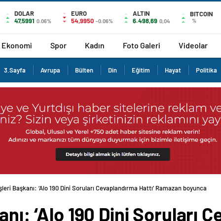
DOLAR
EURO
ALTIN
BITCOIN
47,5991
54,9950
6.498,69
%
0.06%
-0.06%
0,04
Ekonomi
Spor
Kadın
Foto Galeri
Videolar
3.Sayfa
Avrupa
Bülten
Din
Eğitim
Hayat
Politika
şleri Başkanı: ‘Alo 190 Dini Soruları Cevaplandırma Hattı’ Ramazan boyunca
anı: ‘Alo 190 Dini Soruları