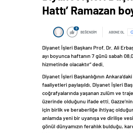
Hattı’ Ramazan bo
0
BEĞENDİM
ABONE OL
Diyanet İşleri Başkanı Prof. Dr. Ali Erb
ayı boyunca haftanın 7 günü sabah 08.0
hizmetinde olacaktır” dedi.
Diyanet İşleri Başkanlığının Ankara’da
faaliyetleri paylaşıldı. Diyanet İşleri B
coğrafyalarında yaşanan zulüm ve tra
üzerinde olduğunu ifade etti. Gazze’ni
için birlik ve beraberliğe ihtiyaç oldu
anlamda yeni bir uyanışa ve dirilişe ve
gönül dünyamızın ferahlık bulduğu, kard