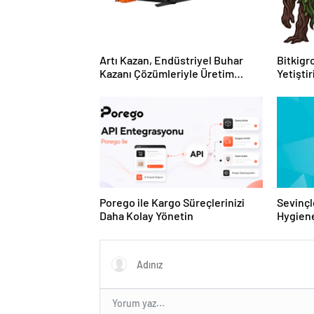
Artı Kazan, Endüstriyel Buhar
Bitkigro
Kazanı Çözümleriyle Üretim
Yetişti
Tesislerine Verimli Sistemler
ve Ürün
Sunuyor
Porego ile Kargo Süreçlerinizi
Sevinçl
Daha Kolay Yönetin
Hygiene
Turkey