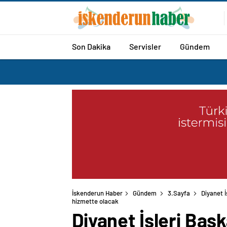
Son Dakika
Servisler
Gündem
İskenderun Haber
Gündem
3.Sayfa
Diyanet İ
hizmette olacak
Diyanet İşleri Başk