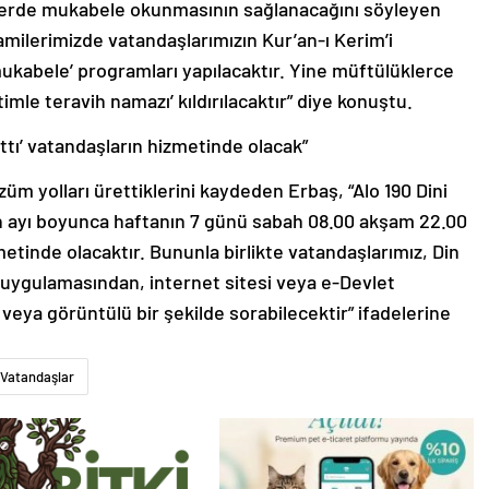
erde mukabele okunmasının sağlanacağını söyleyen
milerimizde vatandaşlarımızın Kur’an-ı Kerim’i
mukabele’ programları yapılacaktır. Yine müftülüklerce
mle teravih namazı’ kıldırılacaktır” diye konuştu.
ttı’ vatandaşların hizmetinde olacak”
züm yolları ürettiklerini kaydeden Erbaş, “Alo 190 Dini
n ayı boyunca haftanın 7 günü sabah 08.00 akşam 22.00
metinde olacaktır. Bununla birlikte vatandaşlarımız, Din
uygulamasından, internet sitesi veya e-Devlet
ı veya görüntülü bir şekilde sorabilecektir” ifadelerine
Vatandaşlar