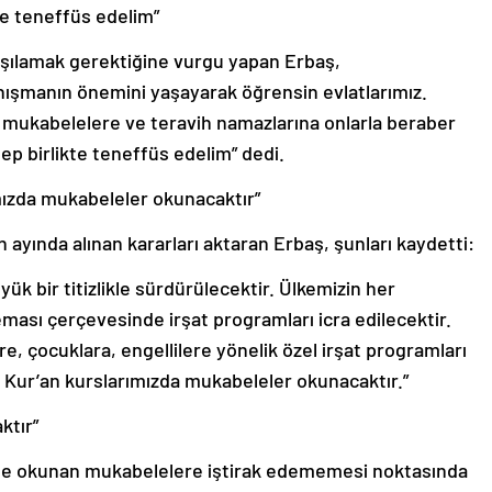
te teneffüs edelim”
 aşılamak gerektiğine vurgu yapan Erbaş,
ışmanın önemini yaşayarak öğrensin evlatlarımız.
 mukabelelere ve teravih namazlarına onlarla beraber
ep birlikte teneffüs edelim” dedi.
mızda mukabeleler okunacaktır”
 ayında alınan kararları aktaran Erbaş, şunları kaydetti:
k bir titizlikle sürdürülecektir. Ülkemizin her
eması çerçevesinde irşat programları icra edilecektir.
, çocuklara, engellilere yönelik özel irşat programları
 Kur’an kurslarımızda mukabeleler okunacaktır.”
ktır”
rde okunan mukabelelere iştirak edememesi noktasında