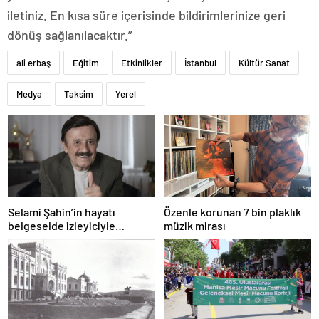
iletiniz. En kısa süre içerisinde bildirimlerinize geri
dönüş sağlanılacaktır.”
ali erbaş
Eğitim
Etkinlikler
İstanbul
Kültür Sanat
Medya
Taksim
Yerel
Selami Şahin’in hayatı
Özenle korunan 7 bin plaklık
belgeselde izleyiciyle
müzik mirası
buluşacak