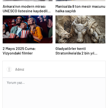
Ankara’nın modern mirası
Manisa’da 8 ton mesir macunu
UNESCO listesine kaydedildi;
halka saçıldı
Türkiye’nin listedeki varlık
sayısı 80 oldu
2 Mayıs 2025 Cuma:
Gladyatörler kenti
Vizyondaki filmler
Stratonikeia’da 2 bin yıl
öncesine ait girlandlı lahit
bulundu