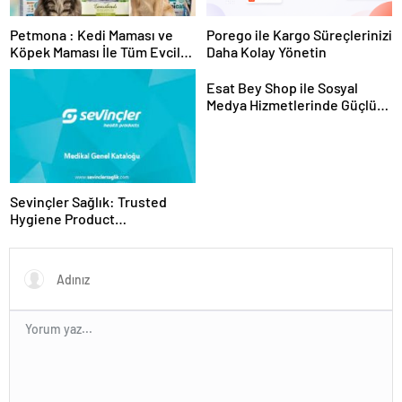
Petmona : Kedi Maması ve
Porego ile Kargo Süreçlerinizi
Köpek Maması İle Tüm Evcil
Daha Kolay Yönetin
Hayvan Ürünleri
Esat Bey Shop ile Sosyal
Medya Hizmetlerinde Güçlü
Panel Deneyimi
Sevinçler Sağlık: Trusted
Hygiene Product
Manufacturer in Turkey