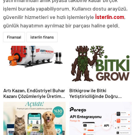
yatırımlarından anlık piyasa takibine kadar birçok
işlemi burada yapabiliyorum. Kullanıcı dostu arayüzü,
güvenilir hizmetleri ve hızlı işlemleriyle
İsterlin.com
,
günlük hayatımın ayrılmaz bir parçası haline geldi.
Finansal
isterlin finans
Artı Kazan, Endüstriyel Buhar
Bitkigrow ile Bitki
Kazanı Çözümleriyle Üretim
Yetiştiriciliğinde Doğru
Tesislerine Verimli Sistemler
Ekipman ve Ürün Seçimi
Sunuyor