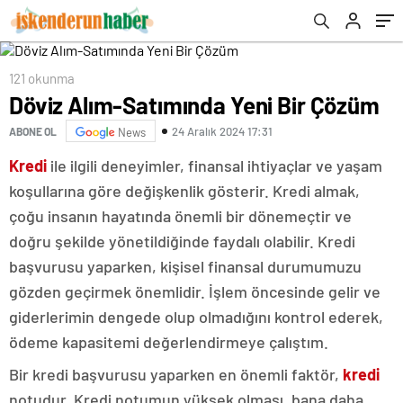
121 okunma
Döviz Alım-Satımında Yeni Bir Çözüm
24 Aralık 2024 17:31
ABONE OL
News
Kredi
ile ilgili deneyimler, finansal ihtiyaçlar ve yaşam
koşullarına göre değişkenlik gösterir. Kredi almak,
çoğu insanın hayatında önemli bir dönemeçtir ve
doğru şekilde yönetildiğinde faydalı olabilir. Kredi
başvurusu yaparken, kişisel finansal durumumuzu
gözden geçirmek önemlidir. İşlem öncesinde gelir ve
giderlerimin dengede olup olmadığını kontrol ederek,
ödeme kapasitemi değerlendirmeye çalıştım.
Bir kredi başvurusu yaparken en önemli faktör,
kredi
notudur. Kredi notumun yüksek olması, bana daha