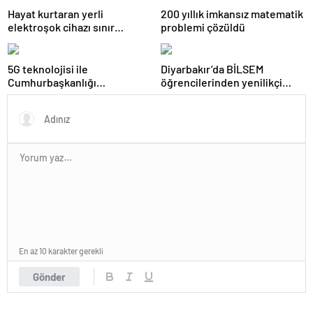
Hayat kurtaran yerli
200 yıllık imkansız matematik
elektroşok cihazı sınır
problemi çözüldü
kapısında da görevde
5G teknolojisi ile
Diyarbakır’da BİLSEM
Cumhurbaşkanlığı
öğrencilerinden yenilikçi
Külliyesi’ndeki konser
projeler
AKM’ye taşındı
En az 10 karakter gerekli
Gönder