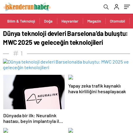
teknolojileri
Bilim & Teknoloji
Doğa
Hayvanlar
Magazin
Otomobil
Dünya teknoloji devleri Barselona’da buluştu:
MWC 2025 ve geleceğin teknolojileri
1
Yapay zeka trafik kaynaklı
hava kirliliğini hesaplayacak
Dünyada bir ilk: Neuralink
hastası, beyin implantıyla ilk
kez YouTube videosu
hazırladı