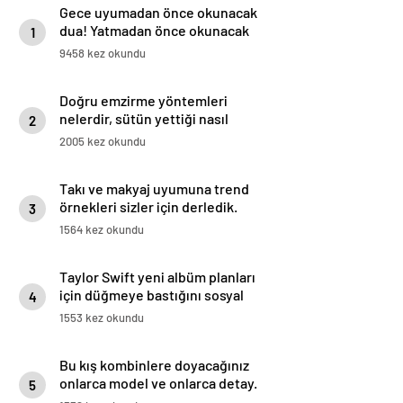
Gece uyumadan önce okunacak
dua! Yatmadan önce okunacak
1
dualar! Uyumak için hangi dua?
9458 kez okundu
Doğru emzirme yöntemleri
nelerdir, sütün yettiği nasıl
2
anlaşılır?
2005 kez okundu
Takı ve makyaj uyumuna trend
örnekleri sizler için derledik.
3
1564 kez okundu
Taylor Swift yeni albüm planları
için düğmeye bastığını sosyal
4
medyadan duyurdu!
1553 kez okundu
Bu kış kombinlere doyacağınız
onlarca model ve onlarca detay.
5