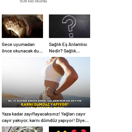
1536 kez okundu
Gece uyumadan
Sağlık Eş Anlamlısı
önce okunacak dua!
Nedir? Sağlık
Yatmadan önce
Kelimesinin Eş
okunacak dualar!
Anlamlıları
Uyumak için hangi
Nelerdir?
dua?
Yaza kadar zayıflayacaksınız! Yağları cayır
cayır yakıyor, karnı dümdüz yapıyor! Diyet
kabak çorbası tarifi ve püf noktaları!