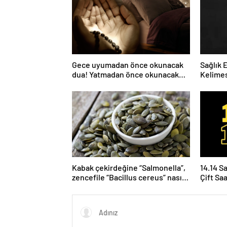
Gece uyumadan önce okunacak
Sağlık 
dua! Yatmadan önce okunacak
Kelimes
dualar! Uyumak için hangi dua?
Nelerdi
Kabak çekirdeğine “Salmonella”,
14.14 S
zencefile “Bacillus cereus” nasıl
Çift Sa
bulaşıyor?
Yoruml