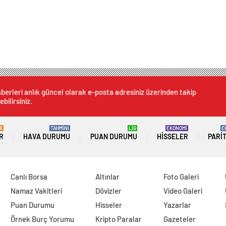
berleri anlık güncel olarak e-posta adresiniz üzerinden takip
ebilirsiniz.
K
TAHMİNİ
LİG
EKONOMİ
E
R
HAVA DURUMU
PUAN DURUMU
HISSELER
PARI
Canlı Borsa
Altınlar
Foto Galeri
Namaz Vakitleri
Dövizler
Video Galeri
Puan Durumu
Hisseler
Yazarlar
Örnek Burç Yorumu
Kripto Paralar
Gazeteler