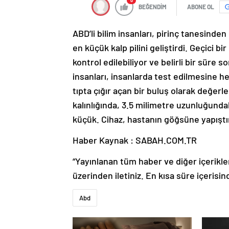
0
BEĞENDİM
ABONE OL
ABD’li bilim insanları, pirinç tanesind
en küçük kalp pilini geliştirdi. Geçici bi
kontrol edilebiliyor ve belirli bir süre 
insanları, insanlarda test edilmesine he
tıpta çığır açan bir buluş olarak değerlen
kalınlığında, 3.5 milimetre uzunluğundak
küçük. Cihaz, hastanın göğsüne yapıştırı
Haber Kaynak : SABAH.COM.TR
“Yayınlanan tüm haber ve diğer içerikler i
üzerinden iletiniz. En kısa süre içerisin
Abd