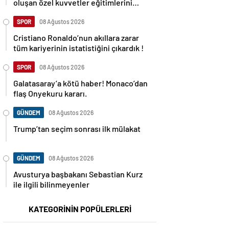
oluşan özel kuvvetler eğitimlerini
başlattı.
SPOR
08 Ağustos 2026
Cristiano Ronaldo’nun akıllara zarar
tüm kariyerinin istatistiğini çıkardık !
SPOR
08 Ağustos 2026
Galatasaray’a kötü haber! Monaco’dan
flaş Onyekuru kararı.
GÜNDEM
08 Ağustos 2026
Trump’tan seçim sonrası ilk mülakat
GÜNDEM
08 Ağustos 2026
Avusturya başbakanı Sebastian Kurz
ile ilgili bilinmeyenler
KATEGORİNİN POPÜLERLERİ