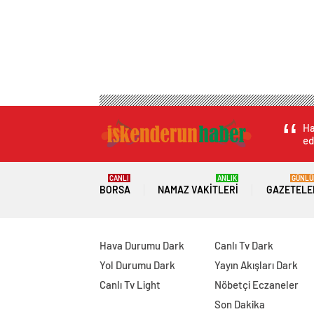
Ha
ed
CANLI
ANLIK
GÜNLÜ
BORSA
NAMAZ VAKITLERI
GAZETELE
Hava Durumu Dark
Canlı Tv Dark
Yol Durumu Dark
Yayın Akışları Dark
Canlı Tv Light
Nöbetçi Eczaneler
Son Dakika