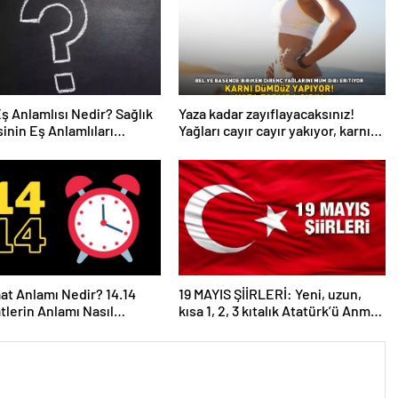
Eş Anlamlısı Nedir? Sağlık
Yaza kadar zayıflayacaksınız!
inin Eş Anlamlıları
Yağları cayır cayır yakıyor, karnı
r?
dümdüz yapıyor! Diyet kabak
çorbası tarifi ve püf noktaları!
aat Anlamı Nedir? 14.14
19 MAYIS ŞİİRLERİ: Yeni, uzun,
atlerin Anlamı Nasıl
kısa 1, 2, 3 kıtalık Atatürk’ü Anma
anır?
Gençlik ve Spor Bayramı şiirleri…