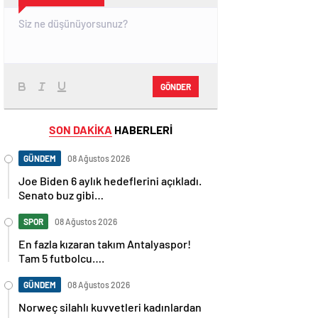
GÖNDER
SON DAKİKA
HABERLERİ
GÜNDEM
08 Ağustos 2026
Joe Biden 6 aylık hedeflerini açıkladı.
Senato buz gibi…
SPOR
08 Ağustos 2026
En fazla kızaran takım Antalyaspor!
Tam 5 futbolcu….
GÜNDEM
08 Ağustos 2026
Norweç silahlı kuvvetleri kadınlardan