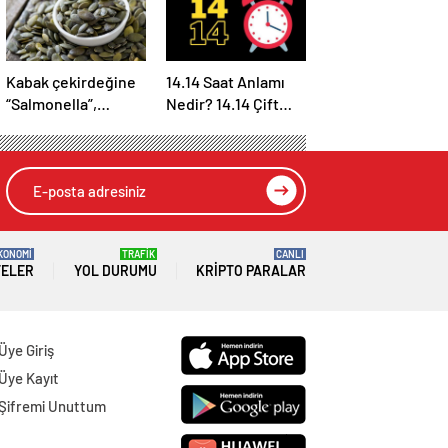
Kabak çekirdeğine
14.14 Saat Anlamı
“Salmonella”,
Nedir? 14.14 Çift
zencefile “Bacillus
Saatlerin Anlamı
cereus” nasıl
Nasıl Yorumlanır?
bulaşıyor?
KONOMİ
TRAFİK
CANLI
TELER
YOL DURUMU
KRIPTO PARALAR
Üye Giriş
Üye Kayıt
Şifremi Unuttum