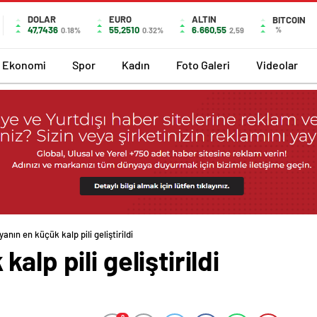
DOLAR
EURO
ALTIN
BITCOIN
47,7436
55,2510
6.660,55
%
0.18%
0.32%
2,59
Ekonomi
Spor
Kadın
Foto Galeri
Videolar
anın en küçük kalp pili geliştirildi
alp pili geliştirildi