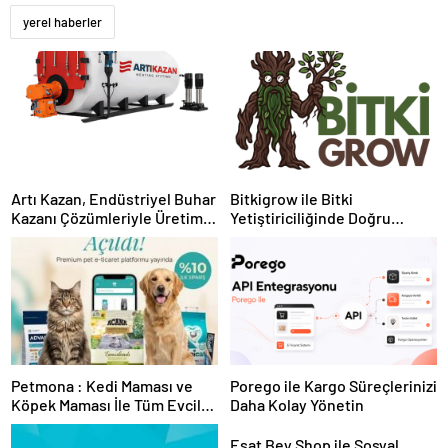
yerel haberler
Artı Kazan, Endüstriyel Buhar
Bitkigrow ile Bitki
Kazanı Çözümleriyle Üretim
Yetiştiriciliğinde Doğru
Tesislerine Verimli Sistemler
Ekipman ve Ürün Seçimi
Sunuyor
Petmona : Kedi Maması ve
Porego ile Kargo Süreçlerinizi
Köpek Maması İle Tüm Evcil
Daha Kolay Yönetin
Hayvan Ürünleri
Esat Bey Shop ile Sosyal