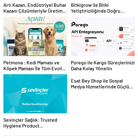
Artı Kazan, Endüstriyel Buhar
Bitkigrow ile Bitki
Kazanı Çözümleriyle Üretim
Yetiştiriciliğinde Doğru
Tesislerine Verimli Sistemler
Ekipman ve Ürün Seçimi
Sunuyor
Petmona : Kedi Maması ve
Porego ile Kargo Süreçlerinizi
Köpek Maması İle Tüm Evcil
Daha Kolay Yönetin
Hayvan Ürünleri
Esat Bey Shop ile Sosyal
Medya Hizmetlerinde Güçlü
Panel Deneyimi
Sevinçler Sağlık: Trusted
Hygiene Product
Manufacturer in Turkey