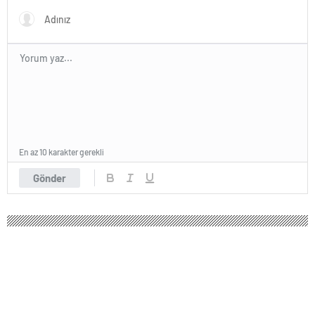
En az 10 karakter gerekli
Gönder
147 okunma
Murat Kurum: Sandıkları terk