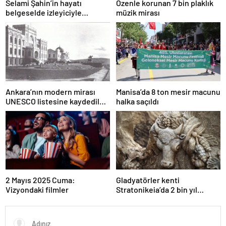
Selami Şahin’in hayatı
Özenle korunan 7 bin plaklık
belgeselde izleyiciyle
müzik mirası
buluşacak
Ankara’nın modern mirası
Manisa’da 8 ton mesir macunu
UNESCO listesine kaydedildi;
halka saçıldı
Türkiye’nin listedeki varlık
sayısı 80 oldu
2 Mayıs 2025 Cuma:
Gladyatörler kenti
Vizyondaki filmler
Stratonikeia’da 2 bin yıl
öncesine ait girlandlı lahit
bulundu