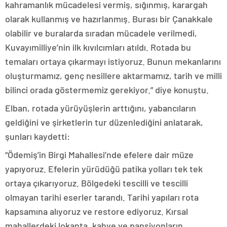
kahramanlık mücadelesi vermiş, sığınmış, karargah
olarak kullanmış ve hazırlanmış. Burası bir Çanakkale
olabilir ve buralarda sıradan mücadele verilmedi,
Kuvayımilliye’nin ilk kıvılcımları atıldı. Rotada bu
temaları ortaya çıkarmayı istiyoruz. Bunun mekanlarını
oluşturmamız, genç nesillere aktarmamız, tarih ve milli
bilinci orada göstermemiz gerekiyor.” diye konuştu.
Elban, rotada yürüyüşlerin arttığını, yabancıların
geldiğini ve şirketlerin tur düzenlediğini anlatarak,
şunları kaydetti:
“Ödemiş’in Birgi Mahallesi’nde efelere dair müze
yapıyoruz. Efelerin yürüdüğü patika yolları tek tek
ortaya çıkarıyoruz. Bölgedeki tescilli ve tescilli
olmayan tarihi eserler tarandı. Tarihi yapıları rota
kapsamına alıyoruz ve restore ediyoruz. Kırsal
mahallerdeki lokanta, kahve ve pansiyonların