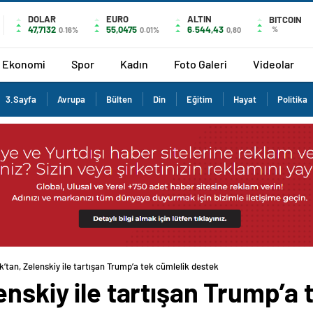
DOLAR
EURO
ALTIN
BITCOIN
47,7132
55,0475
6.544,43
%
0.16%
0.01%
0,80
Ekonomi
Spor
Kadın
Foto Galeri
Videolar
3.Sayfa
Avrupa
Bülten
Din
Eğitim
Hayat
Politika
’tan, Zelenskiy ile tartışan Trump’a tek cümlelik destek
enskiy ile tartışan Trump’a 