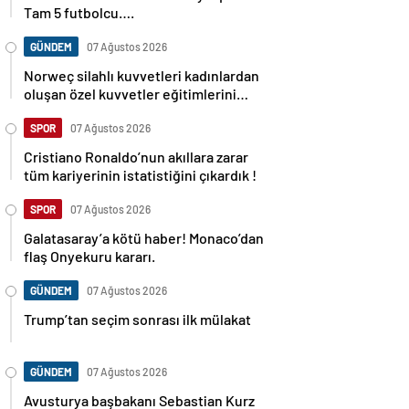
Tam 5 futbolcu….
GÜNDEM
07 Ağustos 2026
Norweç silahlı kuvvetleri kadınlardan
oluşan özel kuvvetler eğitimlerini
başlattı.
SPOR
07 Ağustos 2026
Cristiano Ronaldo’nun akıllara zarar
tüm kariyerinin istatistiğini çıkardık !
SPOR
07 Ağustos 2026
Galatasaray’a kötü haber! Monaco’dan
flaş Onyekuru kararı.
GÜNDEM
07 Ağustos 2026
Trump’tan seçim sonrası ilk mülakat
GÜNDEM
07 Ağustos 2026
Avusturya başbakanı Sebastian Kurz