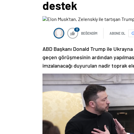
destek
0
BEĞENDİM
ABONE OL
ABD Başkanı Donald Trump ile Ukrayna 
geçen görüşmesinin ardından yapılması p
imzalanacağı duyurulan nadir toprak e