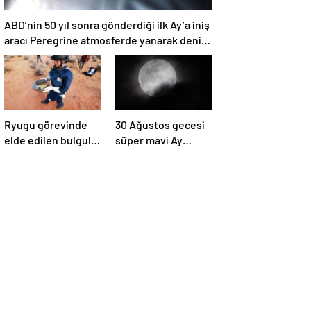
ABD’nin 50 yıl sonra gönderdiği ilk Ay’a iniş
aracı Peregrine atmosferde yanarak denize
düştü
Ryugu görevinde
30 Ağustos gecesi
elde edilen bulgular
süper mavi Ay
suyun dünyaya
gerçekleşecek ve
asteroitlerce
aynı ayda ikinci kez
getirilmiş
dolunay olacak
olabileceğini
gösteriyor