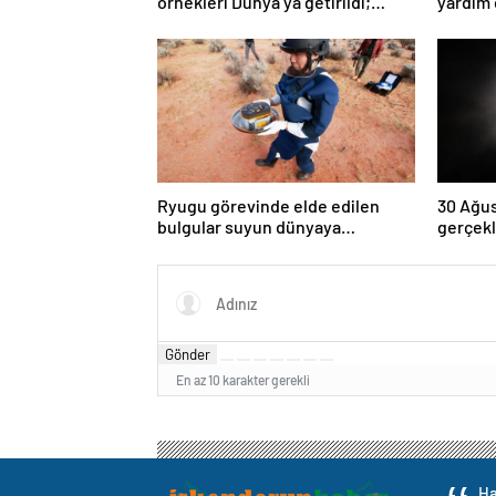
örnekleri Dünya’ya getirildi;
yardım 
yaşamın başlangıcına ışık
tutabilir
Ryugu görevinde elde edilen
30 Ağus
bulgular suyun dünyaya
gerçekl
asteroitlerce getirilmiş
kez dol
olabileceğini gösteriyor
Gönder
En az 10 karakter gerekli
Ha