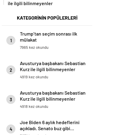
ile ilgili bilinmeyenler
KATEGORİNİN POPÜLERLERİ
Trump’tan seçim sonrası ilk
mülakat
1
7965 kez okundu
Avusturya başbakanı Sebastian
Kurz ile ilgili bilinmeyenler
2
4919 kez okundu
Avusturya başbakanı Sebastian
Kurz ile ilgili bilinmeyenler
3
4918 kez okundu
Joe Biden 6 aylık hedeflerini
açıkladı. Senato buz gibi…
4