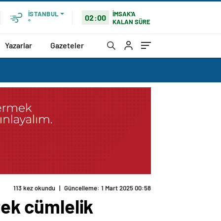
İMSAK'A
İSTANBUL
02:00
KALAN SÜRE
°
Yazarlar
Gazeteler
113 kez okundu
|
Güncelleme: 1 Mart 2025 00:58
tek cümlelik