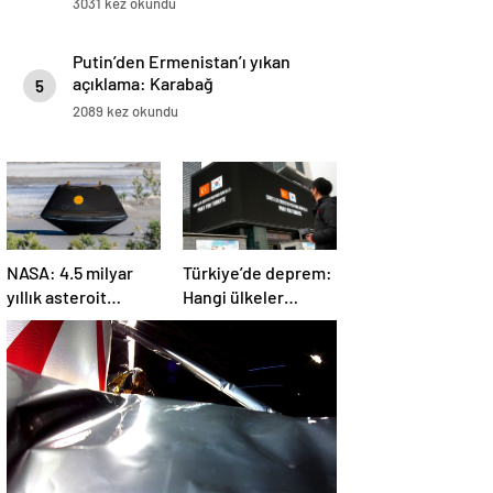
3031 kez okundu
Putin’den Ermenistan’ı yıkan
açıklama: Karabağ
5
Azerbaycan’ın ayrılmaz bir
2089 kez okundu
parçasıdır!
NASA: 4.5 milyar
Türkiye’de deprem:
yıllık asteroit
Hangi ülkeler
örnekleri Dünya’ya
yardım ediyor?
getirildi; yaşamın
başlangıcına ışık
tutabilir