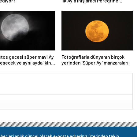
ediyor?
ilk Ay’a iniş aracı Peregrine
atmosferde yanarak denize
düştü
tos gecesi süper mavi Ay
Fotoğraflarla dünyanın birçok
eşecek ve aynı ayda ikinci
yerinden ‘Süper Ay’ manzaraları
unay olacak
berleri anlık güncel olarak e-posta adresiniz üzerinden takip