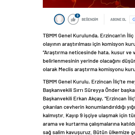
0
BEĞENDİM
ABONE OL
TBMM Genel Kurulunda, Erzincan’ın İliç
olayının araştırılması için komisyon ku
“Araştırma neticesinde hata, kusur ve v
belirlenmesinin yerinde olacağını düşü
olarak Meclis araştırma komisyonu kuru
TBMM Genel Kurulu, Erzincan İliç’te m
Başkanvekili Sırrı Süreyya Önder başka
Başkanvekili Erkan Akçay, “Erzincan İl
çıkarılan cevherin konumlandırıldığı y
kalmıştır. Kayıp 9 işçiye ulaşmak için 
arama ve kurtarma çalışmalarına katıldı
sağ salim kavuşuruz. Bütün ülkemize ge