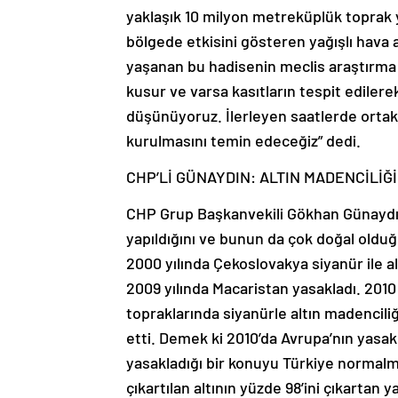
yaklaşık 10 milyon metreküplük toprak y
bölgede etkisini gösteren yağışlı hava a
yaşanan bu hadisenin meclis araştırma
kusur ve varsa kasıtların tespit ediler
düşünüyoruz. İlerleyen saatlerde ortak
kurulmasını temin edeceğiz” dedi.
CHP’Lİ GÜNAYDIN: ALTIN MADENCİLİĞ
CHP Grup Başkanvekili Gökhan Günaydın
yapıldığını ve bunun da çok doğal olduğ
2000 yılında Çekoslovakya siyanür ile a
2009 yılında Macaristan yasakladı. 2010
topraklarında siyanürle altın madenciliğin
etti. Demek ki 2010’da Avrupa’nın yasakl
yasakladığı bir konuyu Türkiye normalm
çıkartılan altının yüzde 98’ini çıkartan 