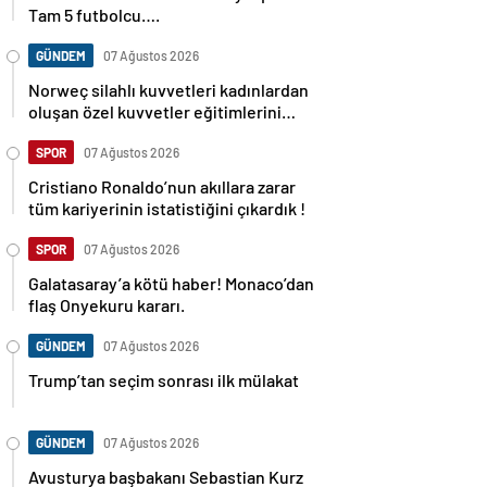
Tam 5 futbolcu….
GÜNDEM
07 Ağustos 2026
Norweç silahlı kuvvetleri kadınlardan
oluşan özel kuvvetler eğitimlerini
başlattı.
SPOR
07 Ağustos 2026
Cristiano Ronaldo’nun akıllara zarar
tüm kariyerinin istatistiğini çıkardık !
SPOR
07 Ağustos 2026
Galatasaray’a kötü haber! Monaco’dan
flaş Onyekuru kararı.
GÜNDEM
07 Ağustos 2026
Trump’tan seçim sonrası ilk mülakat
GÜNDEM
07 Ağustos 2026
Avusturya başbakanı Sebastian Kurz