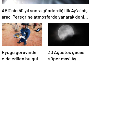
ABD’nin 50 yıl sonra gönderdiği ilk Ay’a iniş
aracı Peregrine atmosferde yanarak denize
düştü
Ryugu görevinde
30 Ağustos gecesi
elde edilen bulgular
süper mavi Ay
suyun dünyaya
gerçekleşecek ve
asteroitlerce
aynı ayda ikinci kez
getirilmiş
dolunay olacak
olabileceğini
gösteriyor