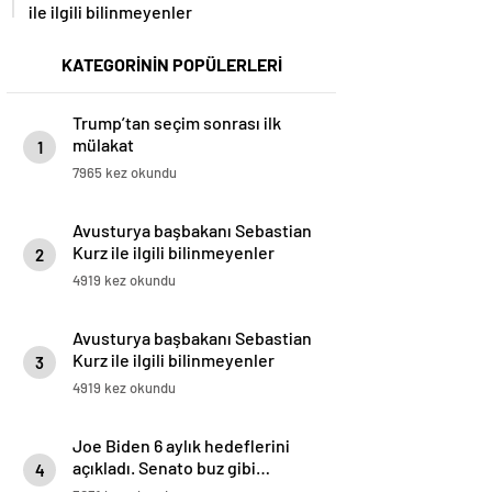
ile ilgili bilinmeyenler
KATEGORİNİN POPÜLERLERİ
Trump’tan seçim sonrası ilk
mülakat
1
7965 kez okundu
Avusturya başbakanı Sebastian
Kurz ile ilgili bilinmeyenler
2
4919 kez okundu
Avusturya başbakanı Sebastian
Kurz ile ilgili bilinmeyenler
3
4919 kez okundu
Joe Biden 6 aylık hedeflerini
açıkladı. Senato buz gibi…
4