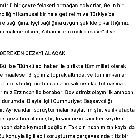
anürlü bir çevre felaketi armağan ediyorlar. Gelin bir
ciliğini kamusal bir hale getirelim ve Türkiye’de
re sağlığına, işçi sağlığına uygun şekilde çıkarttığımız
di malımız olsun. Yabancıların malı olmasın” diye
SA GEREKEN CEZAYI ALACAK
l ise “Dünkü acı haber ile birlikte tüm millet olarak
ve maalesef 9 işçimiz toprak altında. ve tüm imkanlar
 tüm istediğimiz bu canların salimen kurtulmasına
rımız Erzincan ile beraber. Devletimiz olayın ilk anından
 durumda. Olayla ilgili Cumhuriyet Başsavcılığı
. Ayrıca idari soruşturmalar başlatılmıştır. ve ilk etapta
s gözaltına alınmıştır. İnsanımızın canı her şeyden
ndan daha kıymetli değildir. Tek bir insanımızın kaybı da
Bu konuyla ilgili adli soruşturma çerçevesinde titiz bir