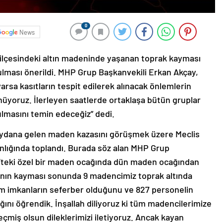
0
News
 ilçesindeki altın madeninde yaşanan toprak kayması
rulması önerildi. MHP Grup Başkanvekili Erkan Akçay,
arsa kasıtların tespit edilerek alınacak önlemlerin
nüyoruz. İlerleyen saatlerde ortaklaşa bütün gruplar
lmasını temin edeceğiz” dedi.
eydana gelen maden kazasını görüşmek üzere Meclis
nlığında toplandı. Burada söz alan MHP Grup
iç’teki özel bir maden ocağında dün maden ocağından
ığının kayması sonunda 9 madencimiz toprak altında
tüm imkanların seferber olduğunu ve 827 personelin
ğını öğrendik. İnşallah diliyoruz ki tüm madencilerimize
çmiş olsun dileklerimizi iletiyoruz. Ancak kayan