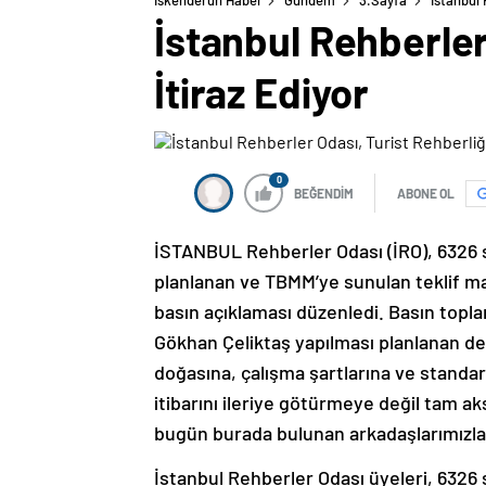
İskenderun Haber
Gündem
3.Sayfa
İstanbul 
İstanbul Rehberler
İtiraz Ediyor
0
BEĞENDİM
ABONE OL
İSTANBUL Rehberler Odası (İRO), 6326 s
planlanan ve TBMM’ye sunulan teklif mad
basın açıklaması düzenledi. Basın topl
Gökhan Çeliktaş yapılması planlanan deği
doğasına, çalışma şartlarına ve standa
itibarını ileriye götürmeye değil tam a
bugün burada bulunan arkadaşlarımızla b
İstanbul Rehberler Odası üyeleri, 6326 