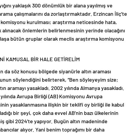
ığını yaklaşık 300 dönümlük bir alana yayılmış ve
rama çalışmalarını da zorlaştırmaktadır. Erzincan İliç’te
 komisyonu kurulması; araştırma neticesinde hata,
ek alınacak önlemlerin belirlenmesinin yerinde olacağını
laşa bütün gruplar olarak meclis araştırma komisyonu
İNİ KAMUSAL BİR HALE GETİRELİM
 da söz konusu bölgede siyanürle altın araması
unun söylendiğini belirterek, “Ben söyleyeyim size;
ltın aramayı yasakladı. 2002 yılında Almanya yasakladı.
 yılında Avrupa Birliği (AB) Komisyonu Avrupa
in yasaklanmasına ilişkin bir teklifi oy birliği ile kabul
adığı bir şeyi, çok daha evvel AB’nin bazı ülkelerinin
iş gibi 2024’te yapıyor. Bugün altın madeninde
yabancılar alıyor. Yani benim toprağımı bir daha