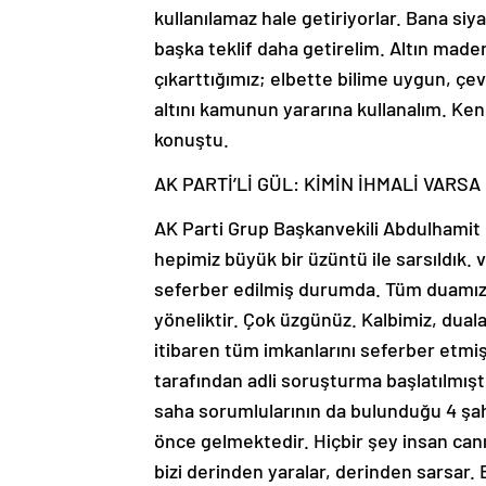
kullanılamaz hale getiriyorlar. Bana siy
başka teklif daha getirelim. Altın maden
çıkarttığımız; elbette bilime uygun, çev
altını kamunun yararına kullanalım. Ken
konuştu.
AK PARTİ’Lİ GÜL: KİMİN İHMALİ VAR
AK Parti Grup Başkanvekili Abdulhamit Gü
hepimiz büyük bir üzüntü ile sarsıldık. 
seferber edilmiş durumda. Tüm duamız,
yöneliktir. Çok üzgünüz. Kalbimiz, duala
itibaren tüm imkanlarını seferber etmiş
tarafından adli soruşturma başlatılmıştır
saha sorumlularının da bulunduğu 4 şahı
önce gelmektedir. Hiçbir şey insan canı
bizi derinden yaralar, derinden sarsar. 