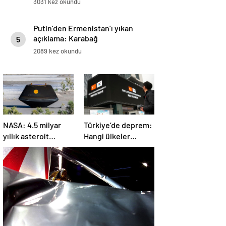
3031 kez okundu
Putin’den Ermenistan’ı yıkan
açıklama: Karabağ
5
Azerbaycan’ın ayrılmaz bir
2089 kez okundu
parçasıdır!
NASA: 4.5 milyar
Türkiye’de deprem:
yıllık asteroit
Hangi ülkeler
örnekleri Dünya’ya
yardım ediyor?
getirildi; yaşamın
başlangıcına ışık
tutabilir