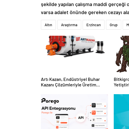
şekilde yapılan çalışma maddi gerçeği 
varsa adalet önünde gereken cezayı alac
Altın
Araştırma
Erzincan
Grup
M
Artı Kazan, Endüstriyel Buhar
Bitkigro
Kazanı Çözümleriyle Üretim
Yetişti
Tesislerine Verimli Sistemler
ve Ürün
Sunuyor