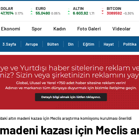
DOLAR
EURO
ALTIN
BITCOIN
47,7074
55,0490
6.603,92
3089592
0.17%
0.05%
1,71
-0,30%
Ekonomi
Spor
Kadın
Foto Galeri
Videolar
3.Sayfa
Avrupa
Bülten
Din
Eğitim
Hayat
Politika
daki altın madeni kazası için Meclis araştırma komisyonu kurulması önerildi
n madeni kazası için Meclis 