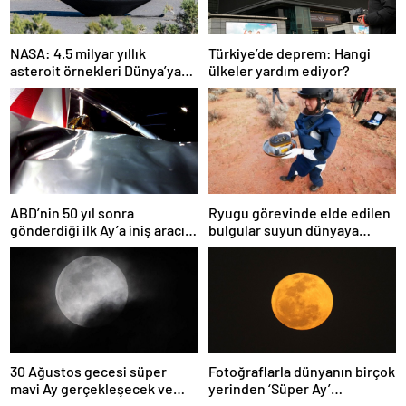
NASA: 4.5 milyar yıllık
Türkiye’de deprem: Hangi
asteroit örnekleri Dünya’ya
ülkeler yardım ediyor?
getirildi; yaşamın
başlangıcına ışık tutabilir
ABD’nin 50 yıl sonra
Ryugu görevinde elde edilen
gönderdiği ilk Ay’a iniş aracı
bulgular suyun dünyaya
Peregrine atmosferde
asteroitlerce getirilmiş
yanarak denize düştü
olabileceğini gösteriyor
30 Ağustos gecesi süper
Fotoğraflarla dünyanın birçok
mavi Ay gerçekleşecek ve
yerinden ‘Süper Ay’
aynı ayda ikinci kez dolunay
manzaraları