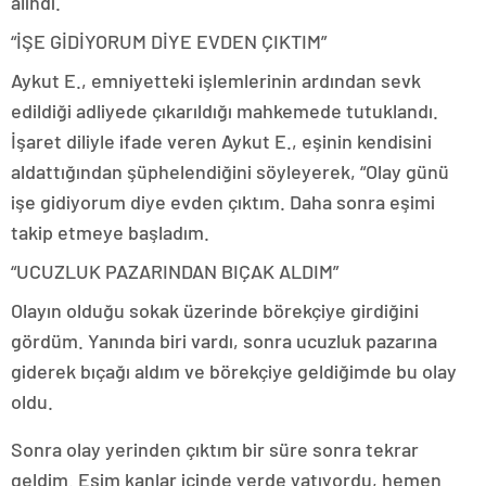
alındı.
“İŞE GİDİYORUM DİYE EVDEN ÇIKTIM”
Aykut E., emniyetteki işlemlerinin ardından sevk
edildiği adliyede çıkarıldığı mahkemede tutuklandı.
İşaret diliyle ifade veren Aykut E., eşinin kendisini
aldattığından şüphelendiğini söyleyerek, “Olay günü
işe gidiyorum diye evden çıktım. Daha sonra eşimi
takip etmeye başladım.
“UCUZLUK PAZARINDAN BIÇAK ALDIM”
Olayın olduğu sokak üzerinde börekçiye girdiğini
gördüm. Yanında biri vardı, sonra ucuzluk pazarına
giderek bıçağı aldım ve börekçiye geldiğimde bu olay
oldu.
Sonra olay yerinden çıktım bir süre sonra tekrar
geldim. Eşim kanlar içinde yerde yatıyordu, hemen