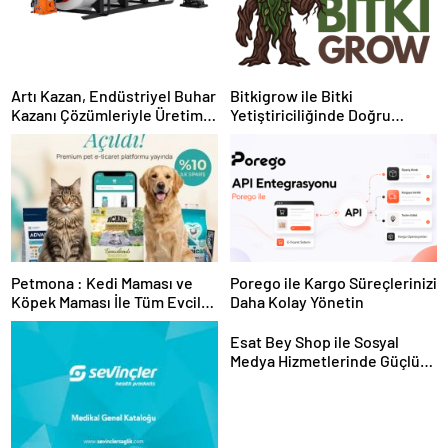
Artı Kazan, Endüstriyel Buhar
Bitkigrow ile Bitki
Kazanı Çözümleriyle Üretim
Yetiştiriciliğinde Doğru
Tesislerine Verimli Sistemler
Ekipman ve Ürün Seçimi
Sunuyor
Petmona : Kedi Maması ve
Porego ile Kargo Süreçlerinizi
Köpek Maması İle Tüm Evcil
Daha Kolay Yönetin
Hayvan Ürünleri
Esat Bey Shop ile Sosyal
Medya Hizmetlerinde Güçlü
Panel Deneyimi