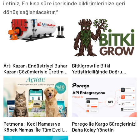
iletiniz. En kısa süre içerisinde bildirimlerinize geri
dönüş sağlanılacaktır.”
Artı Kazan, Endüstriyel Buhar
Bitkigrow ile Bitki
Kazanı Çözümleriyle Üretim
Yetiştiriciliğinde Doğru
Tesislerine Verimli Sistemler
Ekipman ve Ürün Seçimi
Sunuyor
Petmona : Kedi Maması ve
Porego ile Kargo Süreçlerinizi
Köpek Maması İle Tüm Evcil
Daha Kolay Yönetin
Hayvan Ürünleri