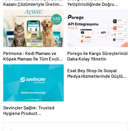
Kazanı Çözümleriyle Üretim
Yetiştiriciliğinde Doğru
Tesislerine Verimli Sistemler
Ekipman ve Ürün Seçimi
Sunuyor
Petmona : Kedi Maması ve
Porego ile Kargo Süreçlerinizi
Köpek Maması İle Tüm Evcil
Daha Kolay Yönetin
Hayvan Ürünleri
Esat Bey Shop ile Sosyal
Medya Hizmetlerinde Güçlü
Panel Deneyimi
Sevinçler Sağlık: Trusted
Hygiene Product
Manufacturer in Turkey