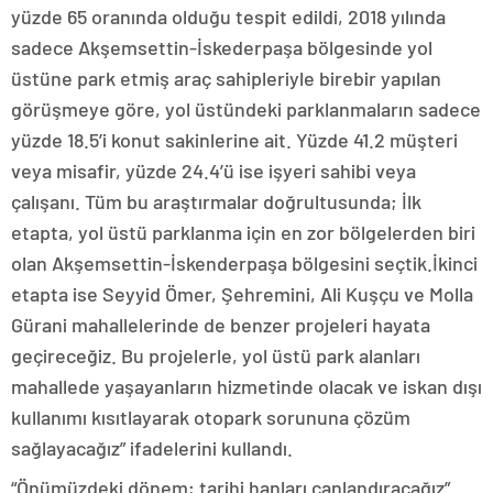
yüzde 65 oranında olduğu tespit edildi, 2018 yılında
sadece Akşemsettin-İskederpaşa bölgesinde yol
üstüne park etmiş araç sahipleriyle birebir yapılan
görüşmeye göre, yol üstündeki parklanmaların sadece
yüzde 18.5’i konut sakinlerine ait. Yüzde 41.2 müşteri
veya misafir, yüzde 24.4’ü ise işyeri sahibi veya
çalışanı. Tüm bu araştırmalar doğrultusunda; İlk
etapta, yol üstü parklanma için en zor bölgelerden biri
olan Akşemsettin-İskenderpaşa bölgesini seçtik.İkinci
etapta ise Seyyid Ömer, Şehremini, Ali Kuşçu ve Molla
Gürani mahallelerinde de benzer projeleri hayata
geçireceğiz. Bu projelerle, yol üstü park alanları
mahallede yaşayanların hizmetinde olacak ve iskan dışı
kullanımı kısıtlayarak otopark sorununa çözüm
sağlayacağız” ifadelerini kullandı.
“Önümüzdeki dönem; tarihi hanları canlandıracağız”