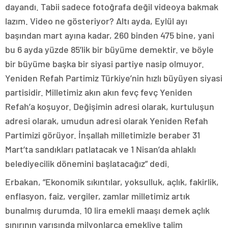
dayandı. Tabii sadece fotoğrafa değil videoya bakmak
lazım. Video ne gösteriyor? Altı ayda, Eylül ayı
başından mart ayına kadar, 260 binden 475 bine, yani
bu 6 ayda yüzde 85’lik bir büyüme demektir. ve böyle
bir büyüme başka bir siyasi partiye nasip olmuyor.
Yeniden Refah Partimiz Türkiye’nin hızlı büyüyen siyasi
partisidir. Milletimiz akın akın fevç fevç Yeniden
Refah’a koşuyor. Değişimin adresi olarak, kurtuluşun
adresi olarak, umudun adresi olarak Yeniden Refah
Partimizi görüyor. İnşallah milletimizle beraber 31
Mart’ta sandıkları patlatacak ve 1 Nisan’da ahlaklı
belediyecilik dönemini başlatacağız” dedi.
Erbakan, “Ekonomik sıkıntılar, yoksulluk, açlık, fakirlik,
enflasyon, faiz, vergiler, zamlar milletimiz artık
bunalmış durumda. 10 lira emekli maaşı demek açlık
sınırının yarısında milyonlarca emekliye talim