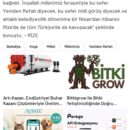
bağlıdır. İnşallah milletimiz ferasetiyle bu sefer
Yeniden Refah diyecek, bu sefer milli görüş diyecek ve
ahlaklı belediyecilik dönemine bir Nisan’dan itibaren
Rize’de de tüm Türkiye’de de kavuşacak” şeklinde
konuştu. – RİZE
Belediye
Koşa
Millet
Milletimiz
Yeniden Refah
Artı Kazan, Endüstriyel Buhar
Bitkigrow ile Bitki
Kazanı Çözümleriyle Üretim
Yetiştiriciliğinde Doğru
Tesislerine Verimli Sistemler
Ekipman ve Ürün Seçimi
Sunuyor