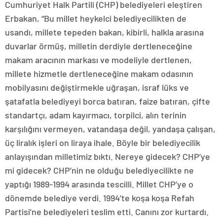
Cumhuriyet Halk Partili (CHP) belediyeleri eleştiren
Erbakan, “Bu millet heykelci belediyecilikten de
usandı, millete tepeden bakan, kibirli, halkla arasına
duvarlar örmüş, milletin derdiyle dertleneceğine
makam aracının markası ve modeliyle dertlenen,
millete hizmetle dertleneceğine makam odasının
mobilyasını değiştirmekle uğraşan, israf lüks ve
şatafatla belediyeyi borca batıran, faize batıran, çifte
standartçı, adam kayırmacı, torpilci, alın terinin
karşılığını vermeyen, vatandaşa değil, yandaşa çalışan,
üç liralık işleri on liraya ihale. Böyle bir belediyecilik
anlayışından milletimiz bıktı. Nereye gidecek? CHP’ye
mi gidecek? CHP’nin ne olduğu belediyecilikte ne
yaptığı 1989-1994 arasında tescilli. Millet CHP’ye o
dönemde belediye verdi. 1994’te koşa koşa Refah
Partisi’ne belediyeleri teslim etti. Canını zor kurtardı.