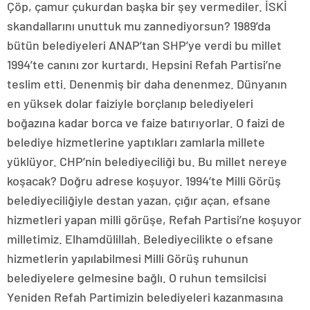
Çöp, çamur çukurdan başka bir şey vermediler. İSKİ
skandallarını unuttuk mu zannediyorsun? 1989’da
bütün belediyeleri ANAP’tan SHP’ye verdi bu millet
1994’te canını zor kurtardı. Hepsini Refah Partisi’ne
teslim etti. Denenmiş bir daha denenmez. Dünyanın
en yüksek dolar faiziyle borçlanıp belediyeleri
boğazına kadar borca ve faize batırıyorlar. O faizi de
belediye hizmetlerine yaptıkları zamlarla millete
yüklüyor. CHP’nin belediyeciliği bu. Bu millet nereye
koşacak? Doğru adrese koşuyor. 1994’te Milli Görüş
belediyeciliğiyle destan yazan, çığır açan, efsane
hizmetleri yapan milli görüşe, Refah Partisi’ne koşuyor
milletimiz. Elhamdülillah. Belediyecilikte o efsane
hizmetlerin yapılabilmesi Milli Görüş ruhunun
belediyelere gelmesine bağlı. O ruhun temsilcisi
Yeniden Refah Partimizin belediyeleri kazanmasına