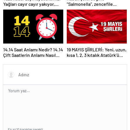
Yağları cayır cayır yakıyor,
“Salmonella”, zencefile
karnı dümdüz yapıyor! Diyet
“Bacillus cereus” nasıl
kabak çorbası tarifi ve püf
bulaşıyor?
noktaları!
14.14 Saat Anlamı Nedir? 14.14
19 MAYIS ŞİİRLERİ: Yeni, uzun,
Çift Saatlerin Anlamı Nasıl
kısa 1, 2, 3 kıtalık Atatürk’ü
Yorumlanır?
Anma Gençlik ve Spor
Bayramı şiirleri…
En az 10 karakter gerekli