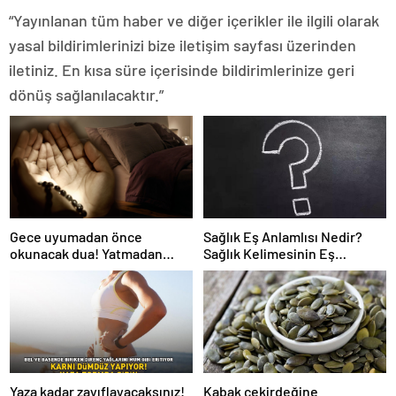
“Yayınlanan tüm haber ve diğer içerikler ile ilgili olarak
yasal bildirimlerinizi bize iletişim sayfası üzerinden
iletiniz. En kısa süre içerisinde bildirimlerinize geri
dönüş sağlanılacaktır.”
Gece uyumadan önce
Sağlık Eş Anlamlısı Nedir?
okunacak dua! Yatmadan
Sağlık Kelimesinin Eş
önce okunacak dualar!
Anlamlıları Nelerdir?
Uyumak için hangi dua?
Yaza kadar zayıflayacaksınız!
Kabak çekirdeğine