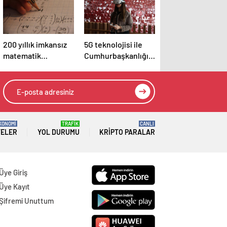
200 yıllık imkansız
5G teknolojisi ile
matematik
Cumhurbaşkanlığı
problemi çözüldü
Külliyesi’ndeki
konser AKM’ye
taşındı
KONOMİ
TRAFİK
CANLI
TELER
YOL DURUMU
KRIPTO PARALAR
Üye Giriş
Üye Kayıt
Şifremi Unuttum