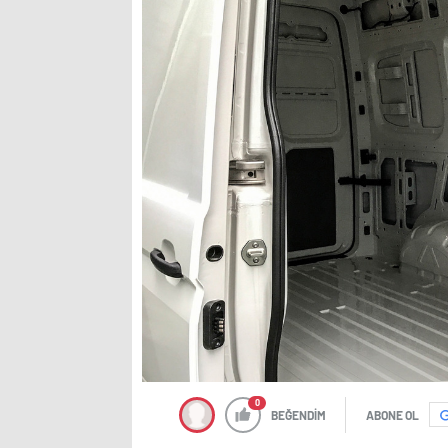
0
BEĞENDİM
ABONE OL