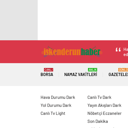
Ha
ed
CANLI
ANLIK
GÜNLÜ
BORSA
NAMAZ VAKITLERI
GAZETELE
Hava Durumu Dark
Canlı Tv Dark
Yol Durumu Dark
Yayın Akışları Dark
Canlı Tv Light
Nöbetçi Eczaneler
Son Dakika