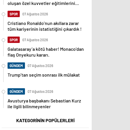
oluşan özel kuvvetler eğitimlerini
başlattı.
SPOR
07 Ağustos 2026
Cristiano Ronaldo’nun akıllara zarar
tüm kariyerinin istatistiğini çıkardık !
SPOR
07 Ağustos 2026
Galatasaray’a kötü haber! Monaco’dan
flaş Onyekuru kararı.
GÜNDEM
07 Ağustos 2026
Trump’tan seçim sonrası ilk mülakat
GÜNDEM
07 Ağustos 2026
Avusturya başbakanı Sebastian Kurz
ile ilgili bilinmeyenler
KATEGORİNİN POPÜLERLERİ