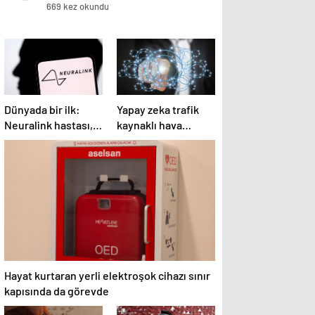
669 kez okundu
Dünyada bir ilk:
Yapay zeka trafik
Neuralink hastası,
kaynaklı hava
beyin implantıyla ilk
kirliliğini
kez YouTube
hesaplayacak
videosu hazırladı
Hayat kurtaran yerli elektroşok cihazı sınır
kapısında da görevde