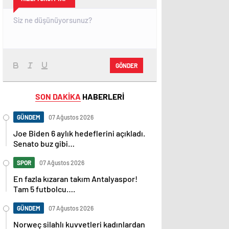
GÖNDER
SON DAKİKA
HABERLERİ
GÜNDEM
07 Ağustos 2026
Joe Biden 6 aylık hedeflerini açıkladı.
Senato buz gibi…
SPOR
07 Ağustos 2026
En fazla kızaran takım Antalyaspor!
Tam 5 futbolcu….
GÜNDEM
07 Ağustos 2026
Norweç silahlı kuvvetleri kadınlardan