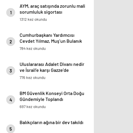
AYM, araç satışında zorunlu mali
sorumluluk sigortası
1
düzenlemesini iptal etti
1312 kez okundu
Cumhurbaşkanı Yardımcısı
Cevdet Yılmaz, Muş’un Bulanık
2
ilçesinde halka hitap etti
784 kez okundu
Uluslararası Adalet Divanı nedir
ve İsrail’e karşı Gazze’de
3
soykırım davası neden bu
776 kez okundu
mahkemede görülecek?
BM Güvenlik Konseyi Orta Doğu
Gündemiyle Toplandı
4
697 kez okundu
Balıkçıların ağına bir dev takıldı
5