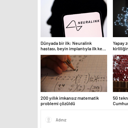
Dünyada bir ilk: Neuralink
Yapay z
hastası, beyin implantıyla ilk kez
kirliliğ
YouTube videosu hazırladı
200 yıllık imkansız matematik
5G tekno
problemi çözüldü
Cumhurb
konser 