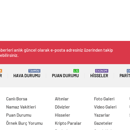
berleri anlık güncel olarak e-posta adresiniz üzerinden takip
ebilirsiniz.
K
TAHMİNİ
LİG
EKONOMİ
E
R
HAVA DURUMU
PUAN DURUMU
HISSELER
PARI
Canlı Borsa
Altınlar
Foto Galeri
Namaz Vakitleri
Dövizler
Video Galeri
Puan Durumu
Hisseler
Yazarlar
Örnek Burç Yorumu
Kripto Paralar
Gazeteler