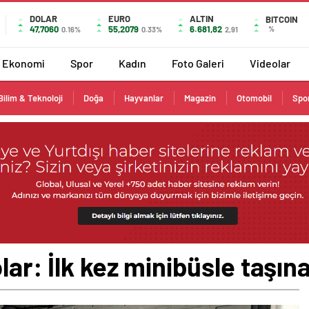
DOLAR
EURO
ALTIN
BITCOIN
47,7060
55,2079
6.681,82
%
0.16%
0.33%
2,91
Ekonomi
Spor
Kadın
Foto Galeri
Videolar
Bilim & Teknoloji
Doğa
Hayvanlar
Magazin
Otomobil
Spo
lar: İlk kez minibüsle taşın