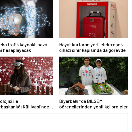
eka trafik kaynaklı hava
Hayat kurtaran yerli elektroşok
ini hesaplayacak
cihazı sınır kapısında da görevde
lojisi ile
Diyarbakır’da BİLSEM
aşkanlığı Külliyesi’ndeki
öğrencilerinden yenilikçi projeler
AKM’ye taşındı