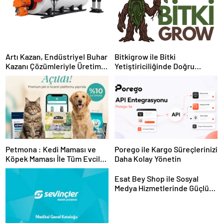
Artı Kazan, Endüstriyel Buhar
Bitkigrow ile Bitki
Kazanı Çözümleriyle Üretim
Yetiştiriciliğinde Doğru
Tesislerine Verimli Sistemler
Ekipman ve Ürün Seçimi
Sunuyor
Petmona : Kedi Maması ve
Porego ile Kargo Süreçlerinizi
Köpek Maması İle Tüm Evcil
Daha Kolay Yönetin
Hayvan Ürünleri
Esat Bey Shop ile Sosyal
Medya Hizmetlerinde Güçlü
Panel Deneyimi