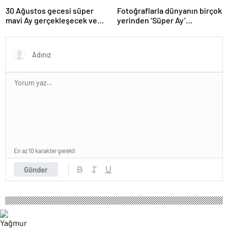
30 Ağustos gecesi süper
Fotoğraflarla dünyanın birçok
mavi Ay gerçekleşecek ve
yerinden ‘Süper Ay’
aynı ayda ikinci kez dolunay
manzaraları
olacak
En az 10 karakter gerekli
Gönder