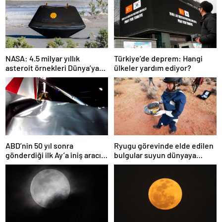
NASA: 4.5 milyar yıllık
Türkiye’de deprem: Hangi
asteroit örnekleri Dünya’ya
ülkeler yardım ediyor?
getirildi; yaşamın
başlangıcına ışık tutabilir
ABD’nin 50 yıl sonra
Ryugu görevinde elde edilen
gönderdiği ilk Ay’a iniş aracı
bulgular suyun dünyaya
Peregrine atmosferde
asteroitlerce getirilmiş
yanarak denize düştü
olabileceğini gösteriyor