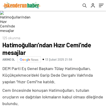
125 okunma
Hatimoğulları’ndan Hızır Cemi’nde
mesajlar
13 Şubat 2025 21:58
ABONE OL
News
DEM Parti Eş Genel Başkanı Tülay Hatimoğulları,
Küçükçekmece’deki Garip Dede Dergahı Vakfında
yapılan “Hızır Cemi”ne katıldı.
Cem öncesinde konuşan Hatimoğulları, tutulan
oruçların ve dağıtılan lokmaların kabul olması dileğinde
bulundu.