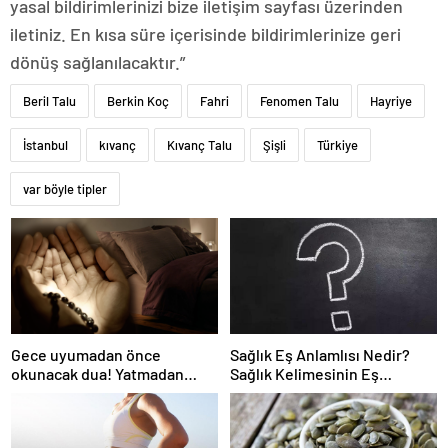
yasal bildirimlerinizi bize iletişim sayfası üzerinden
iletiniz. En kısa süre içerisinde bildirimlerinize geri
dönüş sağlanılacaktır.”
Beril Talu
Berkin Koç
Fahri
Fenomen Talu
Hayriye
İstanbul
kıvanç
Kıvanç Talu
Şişli
Türkiye
var böyle tipler
Gece uyumadan önce
Sağlık Eş Anlamlısı Nedir?
okunacak dua! Yatmadan
Sağlık Kelimesinin Eş
önce okunacak dualar!
Anlamlıları Nelerdir?
Uyumak için hangi dua?