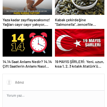
Yaza kadar zayıflayacaksınız!
Kabak çekirdeğine
Yağları cayır cayır yakıyor,
“Salmonella”, zencefile
karnı dümdüz yapıyor! Diyet
“Bacillus cereus” nasıl
kabak çorbası tarifi ve püf
bulaşıyor?
noktaları!
14.14 Saat Anlamı Nedir? 14.14
19 MAYIS ŞİİRLERİ: Yeni, uzun,
Çift Saatlerin Anlamı Nasıl
kısa 1, 2, 3 kıtalık Atatürk’ü
Yorumlanır?
Anma Gençlik ve Spor
Bayramı şiirleri…