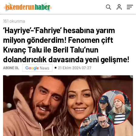
Beril Talu’nun dolandırıcılık davasında yeni
gelişme!
161 okunma
‘Hayriye’-‘Fahriye’ hesabına yarım
milyon gönderdim! Fenomen çift
Kıvanç Talu ile Beril Talu’nun
dolandırıcılık davasında yeni gelişme!
21 Ekim 2024 07:27
ABONE OL
News