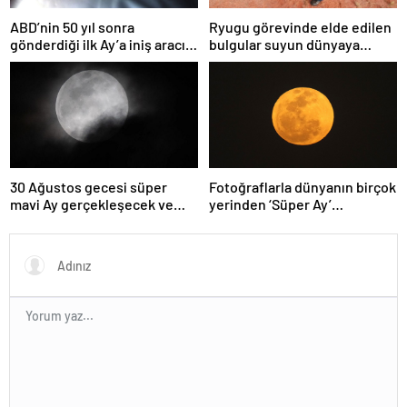
ABD’nin 50 yıl sonra
Ryugu görevinde elde edilen
gönderdiği ilk Ay’a iniş aracı
bulgular suyun dünyaya
Peregrine atmosferde
asteroitlerce getirilmiş
yanarak denize düştü
olabileceğini gösteriyor
30 Ağustos gecesi süper
Fotoğraflarla dünyanın birçok
mavi Ay gerçekleşecek ve
yerinden ‘Süper Ay’
aynı ayda ikinci kez dolunay
manzaraları
olacak