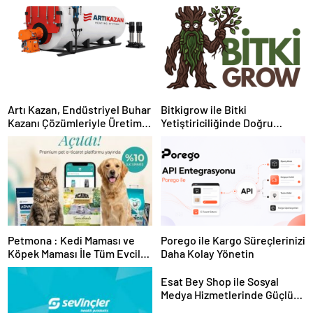
Artı Kazan, Endüstriyel Buhar
Bitkigrow ile Bitki
Kazanı Çözümleriyle Üretim
Yetiştiriciliğinde Doğru
Tesislerine Verimli Sistemler
Ekipman ve Ürün Seçimi
Sunuyor
Petmona : Kedi Maması ve
Porego ile Kargo Süreçlerinizi
Köpek Maması İle Tüm Evcil
Daha Kolay Yönetin
Hayvan Ürünleri
Esat Bey Shop ile Sosyal
Medya Hizmetlerinde Güçlü
Panel Deneyimi