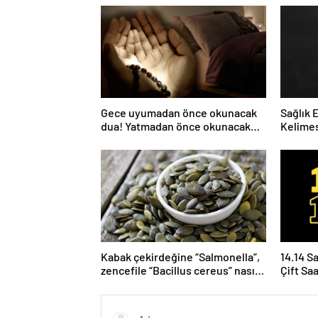
Gece uyumadan önce okunacak
Sağlık 
dua! Yatmadan önce okunacak
Kelimes
dualar! Uyumak için hangi dua?
Nelerdi
Kabak çekirdeğine “Salmonella”,
14.14 S
zencefile “Bacillus cereus” nasıl
Çift Sa
bulaşıyor?
Yoruml