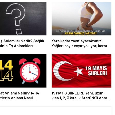
Eş Anlamlısı Nedir? Sağlık
Yaza kadar zayıflayacaksınız!
inin Eş Anlamlıları
Yağları cayır cayır yakıyor, karnı
r?
dümdüz yapıyor! Diyet kabak
çorbası tarifi ve püf noktaları!
aat Anlamı Nedir? 14.14
19 MAYIS ŞİİRLERİ: Yeni, uzun,
atlerin Anlamı Nasıl
kısa 1, 2, 3 kıtalık Atatürk’ü Anma
anır?
Gençlik ve Spor Bayramı şiirleri…