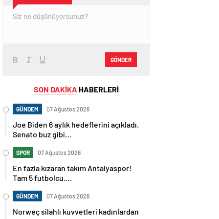
GÖNDER
SON DAKİKA
HABERLERİ
GÜNDEM
07 Ağustos 2026
Joe Biden 6 aylık hedeflerini açıkladı.
Senato buz gibi…
SPOR
07 Ağustos 2026
En fazla kızaran takım Antalyaspor!
Tam 5 futbolcu….
GÜNDEM
07 Ağustos 2026
Norweç silahlı kuvvetleri kadınlardan