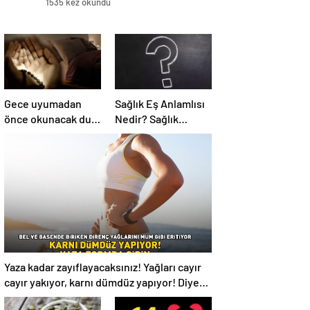
1535 kez okundu
Gece uyumadan
Sağlık Eş Anlamlısı
önce okunacak dua!
Nedir? Sağlık
Yatmadan önce
Kelimesinin Eş
okunacak dualar!
Anlamlıları
Uyumak için hangi
Nelerdir?
dua?
Yaza kadar zayıflayacaksınız! Yağları cayır
cayır yakıyor, karnı dümdüz yapıyor! Diyet
kabak çorbası tarifi ve püf noktaları!