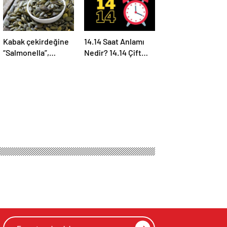
Kabak çekirdeğine
14.14 Saat Anlamı
“Salmonella”,
Nedir? 14.14 Çift
zencefile “Bacillus
Saatlerin Anlamı
cereus” nasıl
Nasıl Yorumlanır?
bulaşıyor?