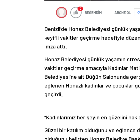
0
BEĞENDİM
ABONE OL
Denizli’de Honaz Belediyesi günlük yaş
keyifli vakitler geçirme hedefiyle düz
imza attı.
Honaz Belediyesi günlük yaşamın stresi
vakitler geçirme amacıyla Kadınlar Mati
Belediyesi’ne ait Düğün Salonunda gerç
eğlenen Honazlı kadınlar ve çocuklar gü
geçirdi.
“Kadınlarımız her şeyin en güzelini hak 
Güzel bir katılım olduğunu ve eğlence do
olduğunu belirten Honaz Belediye Başka