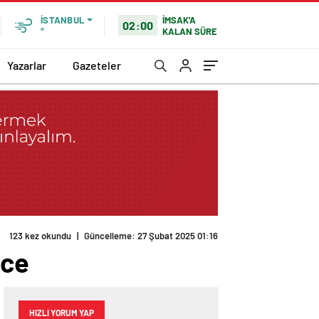
İMSAK'A
İSTANBUL
02:00
KALAN SÜRE
°
Yazarlar
Gazeteler
123 kez okundu
|
Güncelleme: 27 Şubat 2025 01:16
ece
HIZLI YORUM YAP