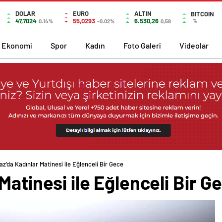
DOLAR
EURO
ALTIN
BITCOIN
47,7024
55,0293
6.530,26
%
0.14%
-0.02%
0,58
Ekonomi
Spor
Kadın
Foto Galeri
Videolar
z’da Kadınlar Matinesi ile Eğlenceli Bir Gece
Matinesi ile Eğlenceli Bir G