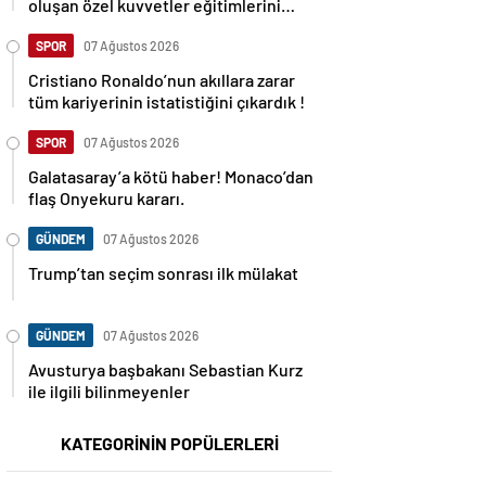
oluşan özel kuvvetler eğitimlerini
başlattı.
SPOR
07 Ağustos 2026
Cristiano Ronaldo’nun akıllara zarar
tüm kariyerinin istatistiğini çıkardık !
SPOR
07 Ağustos 2026
Galatasaray’a kötü haber! Monaco’dan
flaş Onyekuru kararı.
GÜNDEM
07 Ağustos 2026
Trump’tan seçim sonrası ilk mülakat
GÜNDEM
07 Ağustos 2026
Avusturya başbakanı Sebastian Kurz
ile ilgili bilinmeyenler
KATEGORİNİN POPÜLERLERİ