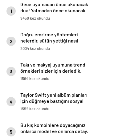
Gece uyumadan önce okunacak
dua! Yatmadan önce okunacak
1
dualar! Uyumak için hangi dua?
9458 kez okundu
Doğru emzirme yöntemleri
nelerdir, sütün yettiği nasıl
2
anlaşılır?
2004 kez okundu
Takı ve makyaj uyumuna trend
örnekleri sizler için derledik.
3
1564 kez okundu
Taylor Swift yeni albüm planları
için düğmeye bastığını sosyal
4
medyadan duyurdu!
1552 kez okundu
Bu kış kombinlere doyacağınız
onlarca model ve onlarca detay.
5