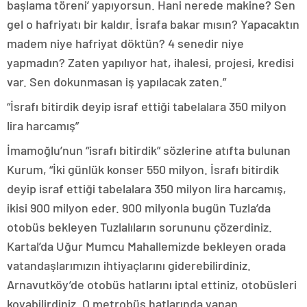
başlama töreni’ yapıyorsun. Hani nerede makine? Sen
gel o hafriyatı bir kaldır. İsrafa bakar mısın? Yapacaktın
madem niye hafriyat döktün? 4 senedir niye
yapmadın? Zaten yapılıyor hat, ihalesi, projesi, kredisi
var. Sen dokunmasan iş yapılacak zaten.”
“İsrafı bitirdik deyip israf ettiği tabelalara 350 milyon
lira harcamış”
İmamoğlu’nun “israfı bitirdik” sözlerine atıfta bulunan
Kurum, “İki günlük konser 550 milyon. İsrafı bitirdik
deyip israf ettiği tabelalara 350 milyon lira harcamış,
ikisi 900 milyon eder. 900 milyonla bugün Tuzla’da
otobüs bekleyen Tuzlalıların sorununu çözerdiniz.
Kartal’da Uğur Mumcu Mahallemizde bekleyen orada
vatandaşlarımızın ihtiyaçlarını giderebilirdiniz.
Arnavutköy’de otobüs hatlarını iptal ettiniz, otobüsleri
koyabilirdiniz. O metrobüs hatlarında yanan