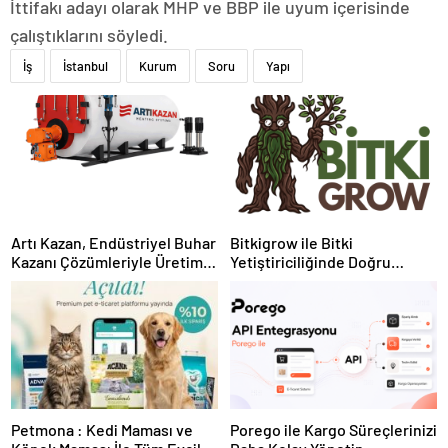
İttifakı adayı olarak MHP ve BBP ile uyum içerisinde
çalıştıklarını söyledi.
İş
İstanbul
Kurum
Soru
Yapı
Artı Kazan, Endüstriyel Buhar
Bitkigrow ile Bitki
Kazanı Çözümleriyle Üretim
Yetiştiriciliğinde Doğru
Tesislerine Verimli Sistemler
Ekipman ve Ürün Seçimi
Sunuyor
Petmona : Kedi Maması ve
Porego ile Kargo Süreçlerinizi