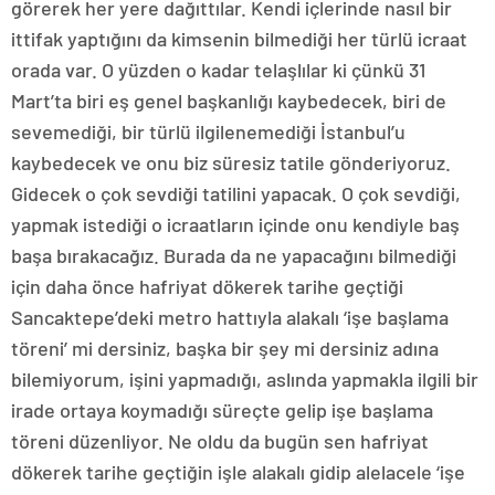
görerek her yere dağıttılar. Kendi içlerinde nasıl bir
ittifak yaptığını da kimsenin bilmediği her türlü icraat
orada var. O yüzden o kadar telaşlılar ki çünkü 31
Mart’ta biri eş genel başkanlığı kaybedecek, biri de
sevemediği, bir türlü ilgilenemediği İstanbul’u
kaybedecek ve onu biz süresiz tatile gönderiyoruz.
Gidecek o çok sevdiği tatilini yapacak. O çok sevdiği,
yapmak istediği o icraatların içinde onu kendiyle baş
başa bırakacağız. Burada da ne yapacağını bilmediği
için daha önce hafriyat dökerek tarihe geçtiği
Sancaktepe’deki metro hattıyla alakalı ‘işe başlama
töreni’ mi dersiniz, başka bir şey mi dersiniz adına
bilemiyorum, işini yapmadığı, aslında yapmakla ilgili bir
irade ortaya koymadığı süreçte gelip işe başlama
töreni düzenliyor. Ne oldu da bugün sen hafriyat
dökerek tarihe geçtiğin işle alakalı gidip alelacele ‘işe