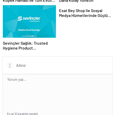
Köpek Maması İle Tüm Evcil
Daha Kolay Yönetin
Hayvan Ürünleri
Esat Bey Shop ile Sosyal
Medya Hizmetlerinde Güçlü
Panel Deneyimi
Sevinçler Sağlık: Trusted
Hygiene Product
Manufacturer in Turkey
En az 10 karakter gerekli