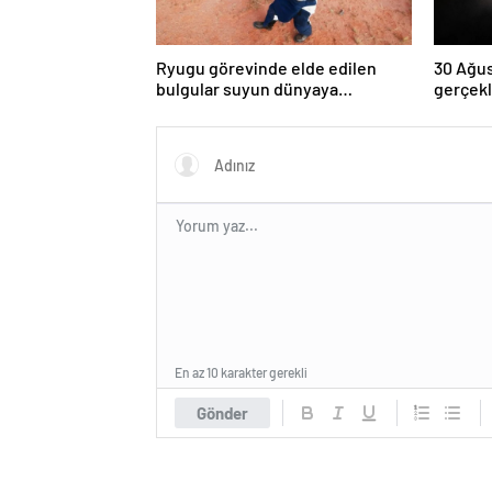
Ryugu görevinde elde edilen
30 Ağus
bulgular suyun dünyaya
gerçekl
asteroitlerce getirilmiş
kez dol
olabileceğini gösteriyor
En az 10 karakter gerekli
Gönder