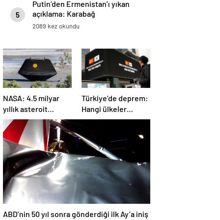
Putin’den Ermenistan’ı yıkan
açıklama: Karabağ
5
Azerbaycan’ın ayrılmaz bir
2089 kez okundu
parçasıdır!
NASA: 4.5 milyar
Türkiye’de deprem:
yıllık asteroit
Hangi ülkeler
örnekleri Dünya’ya
yardım ediyor?
getirildi; yaşamın
başlangıcına ışık
tutabilir
ABD’nin 50 yıl sonra gönderdiği ilk Ay’a iniş