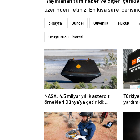
“Yayınlanan tüm haber ve diğer içerikler i
üzerinden iletiniz. En kısa süre içerisin
3-sayfa
Güncel
Güvenlik
Hukuk
Uyuşturucu Ticareti
NASA: 4.5 milyar yıllık asteroit
Türkiye
örnekleri Dünya’ya getirildi;
yardım 
yaşamın başlangıcına ışık
tutabilir