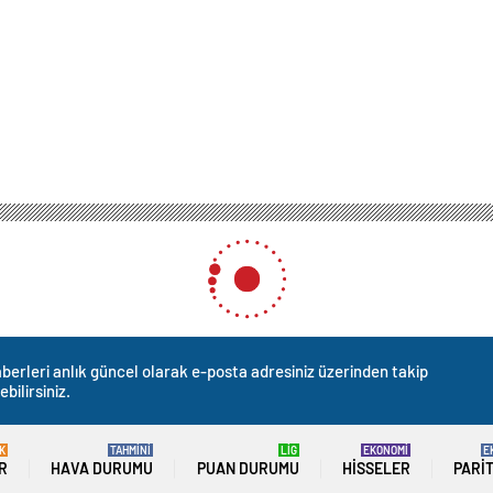
berleri anlık güncel olarak e-posta adresiniz üzerinden takip
ebilirsiniz.
K
TAHMİNİ
LİG
EKONOMİ
E
R
HAVA DURUMU
PUAN DURUMU
HISSELER
PARI