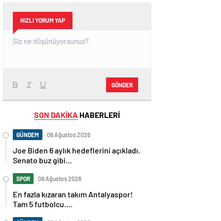
HIZLI YORUM YAP
GÖNDER
SON DAKİKA
HABERLERİ
GÜNDEM
06 Ağustos 2026
Joe Biden 6 aylık hedeflerini açıkladı.
Senato buz gibi…
SPOR
06 Ağustos 2026
En fazla kızaran takım Antalyaspor!
Tam 5 futbolcu….