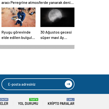
aracı Peregrine atmosferde yanarak denize
düştü
Ryugu görevinde
30 Ağustos gecesi
elde edilen bulgular
süper mavi Ay
suyun dünyaya
gerçekleşecek ve
asteroitlerce
aynı ayda ikinci kez
getirilmiş
dolunay olacak
olabileceğini
gösteriyor
KONOMİ
TRAFİK
CANLI
TELER
YOL DURUMU
KRIPTO PARALAR