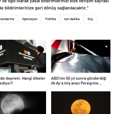
le ilgili olarak yasal bildirimlerinizi bize iletişim sayfası
de bildirimlerinize geri dönüş sağlanılacaktır.”
Jandarma
Operasyon
Politika
son dakika
Suç
’de deprem: Hangi ülkeler
ABD’nin 50 yıl sonra gönderdiği
ediyor?
ilk Ay’a iniş aracı Peregrine
atmosferde yanarak denize
düştü