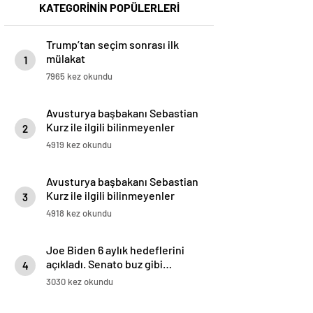
KATEGORİNİN POPÜLERLERİ
Trump’tan seçim sonrası ilk
mülakat
1
7965 kez okundu
Avusturya başbakanı Sebastian
Kurz ile ilgili bilinmeyenler
2
4919 kez okundu
Avusturya başbakanı Sebastian
Kurz ile ilgili bilinmeyenler
3
4918 kez okundu
Joe Biden 6 aylık hedeflerini
açıkladı. Senato buz gibi…
4
3030 kez okundu