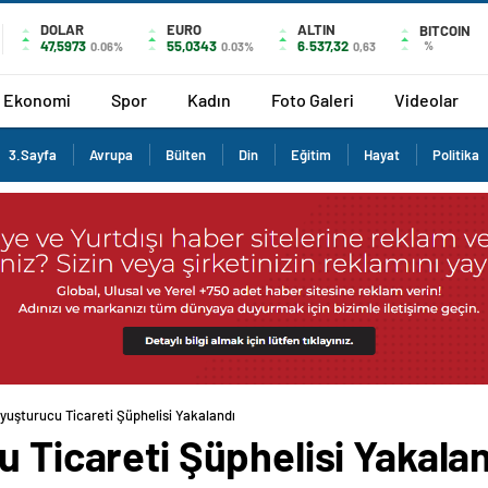
DOLAR
EURO
ALTIN
BITCOIN
47,5973
55,0343
6.537,32
%
0.06%
0.03%
0,63
Ekonomi
Spor
Kadın
Foto Galeri
Videolar
3.Sayfa
Avrupa
Bülten
Din
Eğitim
Hayat
Politika
Uyuşturucu Ticareti Şüphelisi Yakalandı
u Ticareti Şüphelisi Yakala