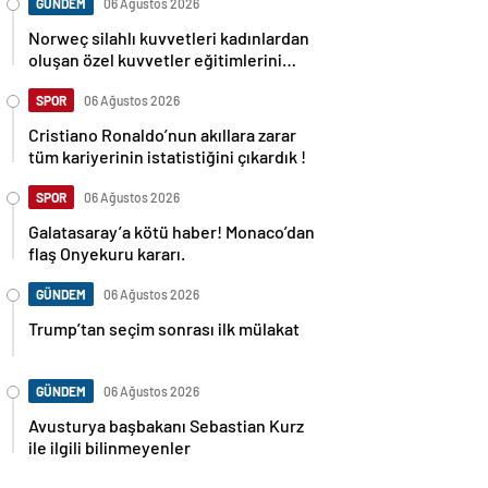
GÜNDEM
06 Ağustos 2026
Norweç silahlı kuvvetleri kadınlardan
oluşan özel kuvvetler eğitimlerini
başlattı.
SPOR
06 Ağustos 2026
Cristiano Ronaldo’nun akıllara zarar
tüm kariyerinin istatistiğini çıkardık !
SPOR
06 Ağustos 2026
Galatasaray’a kötü haber! Monaco’dan
flaş Onyekuru kararı.
GÜNDEM
06 Ağustos 2026
Trump’tan seçim sonrası ilk mülakat
GÜNDEM
06 Ağustos 2026
Avusturya başbakanı Sebastian Kurz
ile ilgili bilinmeyenler