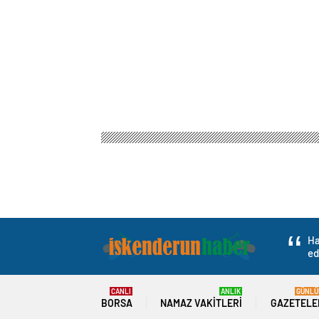
Ha
ed
CANLI
ANLIK
GÜNLÜ
BORSA
NAMAZ VAKITLERI
GAZETELE