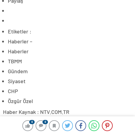
Paylaş
Etiketler :
Haberler –
Haberler
TBMM
Gündem
Siyaset
CHP
Özgür Özel
Haber Kaynak : NTV.COM.TR
“Yayınlanan tüm haber ve diğer içerikler ile ilgili olarak
0
0
yasal bildirimlerinizi bize iletişim sayfası üzerinden