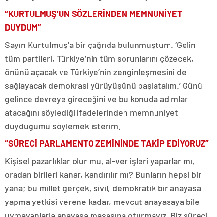
“KURTULMUŞ’UN SÖZLERİNDEN MEMNUNİYET
DUYDUM”
Sayın Kurtulmuş’a bir çağrıda bulunmuştum. ‘Gelin
tüm partileri, Türkiye’nin tüm sorunlarını çözecek,
önünü açacak ve Türkiye’nin zenginleşmesini de
sağlayacak demokrasi yürüyüşünü başlatalım.’ Günü
gelince devreye gireceğini ve bu konuda adımlar
atacağını söylediği ifadelerinden memnuniyet
duyduğumu söylemek isterim.
“SÜRECİ PARLAMENTO ZEMİNİNDE TAKİP EDİYORUZ”
Kişisel pazarlıklar olur mu, al-ver işleri yaparlar mı,
oradan birileri kanar, kandırılır mı? Bunların hepsi bir
yana; bu millet gerçek, sivil, demokratik bir anayasa
yapma yetkisi verene kadar, mevcut anayasaya bile
uymayanlarla anayasa masasına oturmayız. Biz süreci