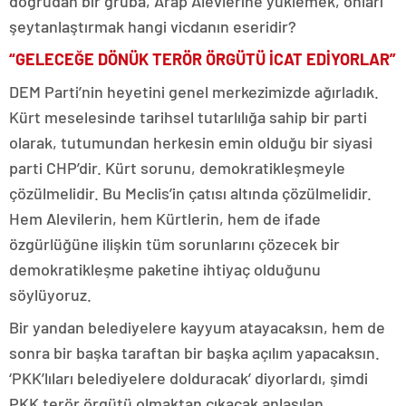
doğrudan bir gruba, Arap Alevlerine yüklemek, onları
şeytanlaştırmak hangi vicdanın eseridir?
“GELECEĞE DÖNÜK TERÖR ÖRGÜTÜ İCAT EDİYORLAR”
DEM Parti’nin heyetini genel merkezimizde ağırladık.
Kürt meselesinde tarihsel tutarlılığa sahip bir parti
olarak, tutumundan herkesin emin olduğu bir siyasi
parti CHP’dir. Kürt sorunu, demokratikleşmeyle
çözülmelidir. Bu Meclis’in çatısı altında çözülmelidir.
Hem Alevilerin, hem Kürtlerin, hem de ifade
özgürlüğüne ilişkin tüm sorunlarını çözecek bir
demokratikleşme paketine ihtiyaç olduğunu
söylüyoruz.
Bir yandan belediyelere kayyum atayacaksın, hem de
sonra bir başka taraftan bir başka açılım yapacaksın.
‘PKK’lıları belediyelere dolduracak’ diyorlardı, şimdi
PKK terör örgütü olmaktan çıkacak anlaşılan,