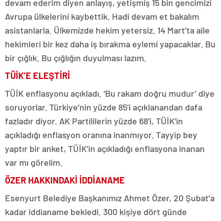
devam ederim diyen anlayış, yetişmiş 15 bin gencimizi
Avrupa ülkelerini kaybettik. Hadi devam et bakalım
asistanlarla. Ülkemizde hekim yetersiz. 14 Mart’ta aile
hekimleri bir kez daha iş bırakma eylemi yapacaklar. Bu
bir çığlık. Bu çığlığın duyulması lazım.
TÜİK’E ELEŞTİRİ
TÜİK enflasyonu açıkladı. ‘Bu rakam doğru mudur’ diye
soruyorlar. Türkiye’nin yüzde 85’i açıklanandan dafa
fazladır diyor. AK Partililerin yüzde 68’i, TÜİK’in
açıkladığı enflasyon oranına inanmıyor. Tayyip bey
yaptır bir anket, TÜİK’in açıkladığı enflasyona inanan
var mı görelim.
ÖZER HAKKINDAKİ İDDİANAME
Esenyurt Belediye Başkanımız Ahmet Özer, 20 Şubat’a
kadar iddianame bekledi. 300 kişiye dört günde