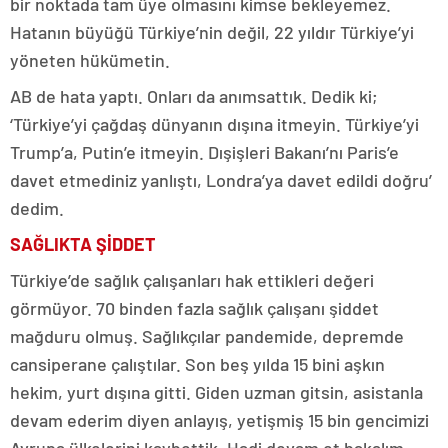
bir noktada tam üye olmasını kimse bekleyemez.
Hatanın büyüğü Türkiye’nin değil, 22 yıldır Türkiye’yi
yöneten hükümetin.
AB de hata yaptı. Onları da anımsattık. Dedik ki;
‘Türkiye’yi çağdaş dünyanın dışına itmeyin. Türkiye’yi
Trump’a, Putin’e itmeyin. Dışişleri Bakanı’nı Paris’e
davet etmediniz yanlıştı, Londra’ya davet edildi doğru’
dedim.
SAĞLIKTA ŞİDDET
Türkiye’de sağlık çalışanları hak ettikleri değeri
görmüyor. 70 binden fazla sağlık çalışanı şiddet
mağduru olmuş. Sağlıkçılar pandemide, depremde
cansiperane çalıştılar. Son beş yılda 15 bini aşkın
hekim, yurt dışına gitti. Giden uzman gitsin, asistanla
devam ederim diyen anlayış, yetişmiş 15 bin gencimizi
Avrupa ülkelerini kaybettik. Hadi devam et bakalım