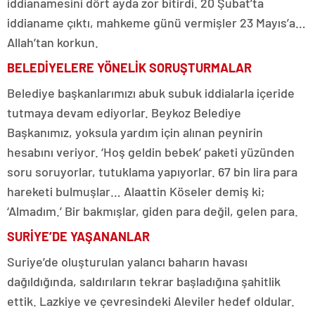
iddianamesini dört ayda zor bitirdi. 20 Şubat’ta
iddianame çıktı, mahkeme günü vermişler 23 Mayıs’a…
Allah’tan korkun.
BELEDİYELERE YÖNELİK SORUŞTURMALAR
Belediye başkanlarımızı abuk subuk iddialarla içeride
tutmaya devam ediyorlar. Beykoz Belediye
Başkanımız, yoksula yardım için alınan peynirin
hesabını veriyor. ‘Hoş geldin bebek’ paketi yüzünden
soru soruyorlar, tutuklama yapıyorlar. 67 bin lira para
hareketi bulmuşlar… Alaattin Köseler demiş ki;
‘Almadım.’ Bir bakmışlar, giden para değil, gelen para.
SURİYE’DE YAŞANANLAR
Suriye’de oluşturulan yalancı baharın havası
dağıldığında, saldırıların tekrar başladığına şahitlik
ettik. Lazkiye ve çevresindeki Aleviler hedef oldular.