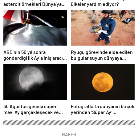
asteroit örnekleri Dünya’ya
ülkeler yardım ediyor?
getirildi; yaşamın
başlangıcına ışık tutabilir
ABD’nin 50 yıl sonra
Ryugu görevinde elde edilen
gönderdiği ilk Ay’a iniş aracı
bulgular suyun dünyaya
Peregrine atmosferde
asteroitlerce getirilmiş
yanarak denize düştü
olabileceğini gösteriyor
30 Ağustos gecesi süper
Fotoğraflarla dünyanın birçok
mavi Ay gerçekleşecek ve
yerinden ‘Süper Ay’
aynı ayda ikinci kez dolunay
manzaraları
olacak
HABER