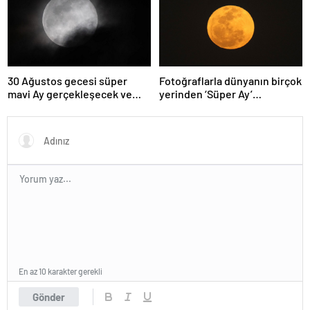
30 Ağustos gecesi süper
Fotoğraflarla dünyanın birçok
mavi Ay gerçekleşecek ve
yerinden ‘Süper Ay’
aynı ayda ikinci kez dolunay
manzaraları
olacak
En az 10 karakter gerekli
Gönder