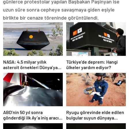
günlerce protestolar yapılan Başbakan Paşinyan ise
uzun süre sonra cepheye savaşmaya giden eşiyle
birlikte bir cenaze töreninde görüntülendi.
NASA: 4.5 milyar yıllık
Türkiye’de deprem: Hangi
asteroit örnekleri Dünya’ya
ülkeler yardım ediyor?
getirildi; yaşamın
başlangıcına ışık tutabilir
ABD’nin 50 yıl sonra
Ryugu görevinde elde edilen
gönderdiği ilk Ay’a iniş aracı
bulgular suyun dünyaya
Peregrine atmosferde
asteroitlerce getirilmiş
yanarak denize düştü
olabileceğini gösteriyor