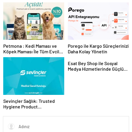
Tesislerine Verimli Sistemler
Ekipman ve Ürün Seçimi
Sunuyor
Petmona : Kedi Maması ve
Porego ile Kargo Süreçlerinizi
Köpek Maması İle Tüm Evcil
Daha Kolay Yönetin
Hayvan Ürünleri
Esat Bey Shop ile Sosyal
Medya Hizmetlerinde Güçlü
Panel Deneyimi
Sevinçler Sağlık: Trusted
Hygiene Product
Manufacturer in Turkey