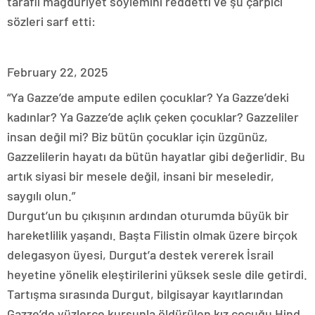
taraflı mağduriyet söylemini reddetti ve şu çarpıcı
sözleri sarf etti:
February 22, 2025
“Ya Gazze’de ampute edilen çocuklar? Ya Gazze’deki
kadınlar? Ya Gazze’de açlık çeken çocuklar? Gazzeliler
insan değil mi? Biz bütün çocuklar için üzgünüz,
Gazzelilerin hayatı da bütün hayatlar gibi değerlidir. Bu
artık siyasi bir mesele değil, insani bir meseledir,
saygılı olun.”
Durgut’un bu çıkışının ardından oturumda büyük bir
hareketlilik yaşandı. Başta Filistin olmak üzere birçok
delegasyon üyesi, Durgut’a destek vererek İsrail
heyetine yönelik eleştirilerini yüksek sesle dile getirdi.
Tartışma sırasında Durgut, bilgisayar kayıtlarından
Gazze’de yüzlerce kurşunla öldürülen kız çocuğu Hind