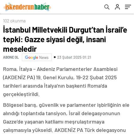
102 okunma
İstanbul Milletvekili Durgut’tan İsrail’e
tepki: Gazze siyasi değil, insani
meseledir
23 Şubat 2025 01:21
ABONE OL
News
Roma, İtalya – Akdeniz Parlamenterler Asamblesi
(AKDENİZ PA) 19. Genel Kurulu, 19-22 Şubat 2025
tarihleri arasında İtalya’nın başkenti Roma’da
gerçekleştirildi.
Bölgesel barış, güvenlik ve parlamenter işbirliğinin ele
alındığı toplantıda tansiyon, İsrail delegasyonunun
Gazze’de yaşanan katliamı meşrulaştırmaya
çalışmasıyla yükseldi. AKDENİZ PA Türk delegasyonu