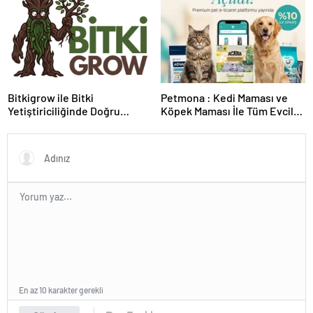
Sunuyor
Bitkigrow ile Bitki
Petmona : Kedi Maması ve
Yetiştiriciliğinde Doğru
Köpek Maması İle Tüm Evcil
Ekipman ve Ürün Seçimi
Hayvan Ürünleri
En az 10 karakter gerekli