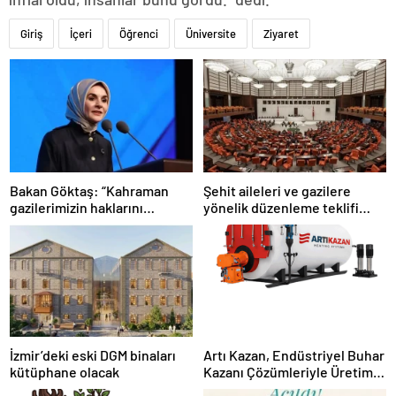
Giriş
İçeri
Öğrenci
Üniversite
Ziyaret
Bakan Göktaş: “Kahraman
Şehit aileleri ve gazilere
gazilerimizin haklarını
yönelik düzenleme teklifi
güçlendiren yeni bir dönemin
Meclis’te kabul edildi
kapılarını aralıyoruz”
İzmir’deki eski DGM binaları
Artı Kazan, Endüstriyel Buhar
kütüphane olacak
Kazanı Çözümleriyle Üretim
Tesislerine Verimli Sistemler