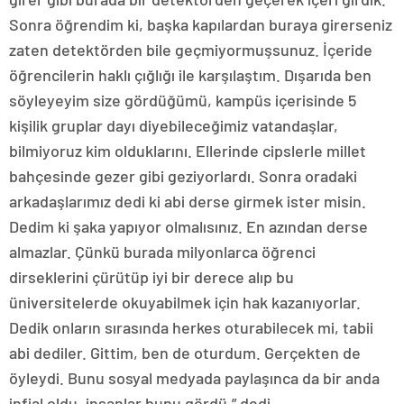
Sonra öğrendim ki, başka kapılardan buraya girerseniz
zaten detektörden bile geçmiyormuşsunuz. İçeride
öğrencilerin haklı çığlığı ile karşılaştım. Dışarıda ben
söyleyeyim size gördüğümü, kampüs içerisinde 5
kişilik gruplar dayı diyebileceğimiz vatandaşlar,
bilmiyoruz kim olduklarını. Ellerinde cipslerle millet
bahçesinde gezer gibi geziyorlardı. Sonra oradaki
arkadaşlarımız dedi ki abi derse girmek ister misin.
Dedim ki şaka yapıyor olmalısınız. En azından derse
almazlar. Çünkü burada milyonlarca öğrenci
dirseklerini çürütüp iyi bir derece alıp bu
üniversitelerde okuyabilmek için hak kazanıyorlar.
Dedik onların sırasında herkes oturabilecek mi, tabii
abi dediler. Gittim, ben de oturdum. Gerçekten de
öyleydi. Bunu sosyal medyada paylaşınca da bir anda
infial oldu, insanlar bunu gördü.” dedi.