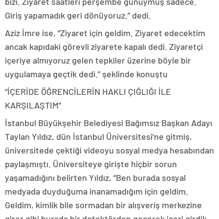
bizi. Ziyaret saatleri perşembe günüymüş sadece.
Giriş yapamadık geri dönüyoruz.” dedi.
Aziz İmre ise, “Ziyaret için geldim. Ziyaret edecektim
ancak kapıdaki görevli ziyarete kapalı dedi. Ziyaretçi
içeriye almıyoruz gelen tepkiler üzerine böyle bir
uygulamaya geçtik dedi.” şeklinde konuştu
“İÇERİDE ÖĞRENCİLERİN HAKLI ÇIĞLIĞI İLE
KARŞILAŞTIM”
İstanbul Büyükşehir Belediyesi Bağımsız Başkan Adayı
Taylan Yıldız, dün İstanbul Üniversitesi’ne gitmiş,
üniversitede çektiği videoyu sosyal medya hesabından
paylaşmıştı. Üniversiteye girişte hiçbir sorun
yaşamadığını belirten Yıldız, “Ben burada sosyal
medyada duyduğuma inanamadığım için geldim.
Geldim, kimlik bile sormadan bir alışveriş merkezine
girer gibi burada bir detektörden geçerek içeri girdik.