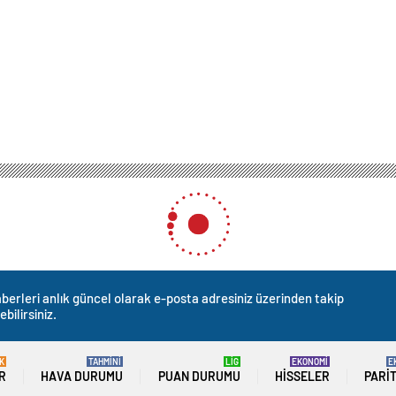
berleri anlık güncel olarak e-posta adresiniz üzerinden takip
ebilirsiniz.
K
TAHMİNİ
LİG
EKONOMİ
E
R
HAVA DURUMU
PUAN DURUMU
HISSELER
PARI