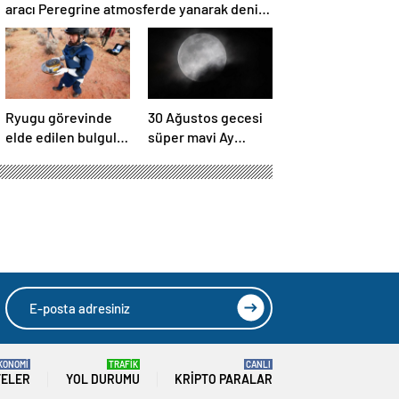
aracı Peregrine atmosferde yanarak denize
düştü
Ryugu görevinde
30 Ağustos gecesi
elde edilen bulgular
süper mavi Ay
suyun dünyaya
gerçekleşecek ve
asteroitlerce
aynı ayda ikinci kez
getirilmiş
dolunay olacak
olabileceğini
gösteriyor
KONOMİ
TRAFİK
CANLI
TELER
YOL DURUMU
KRIPTO PARALAR