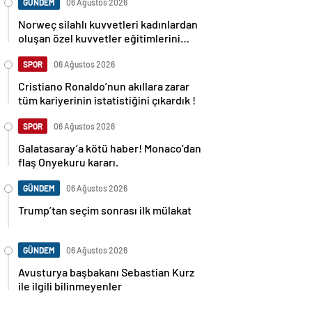
GÜNDEM
06 Ağustos 2026
Norweç silahlı kuvvetleri kadınlardan
oluşan özel kuvvetler eğitimlerini
başlattı.
SPOR
06 Ağustos 2026
Cristiano Ronaldo’nun akıllara zarar
tüm kariyerinin istatistiğini çıkardık !
SPOR
06 Ağustos 2026
Galatasaray’a kötü haber! Monaco’dan
flaş Onyekuru kararı.
GÜNDEM
06 Ağustos 2026
Trump’tan seçim sonrası ilk mülakat
GÜNDEM
06 Ağustos 2026
Avusturya başbakanı Sebastian Kurz
ile ilgili bilinmeyenler