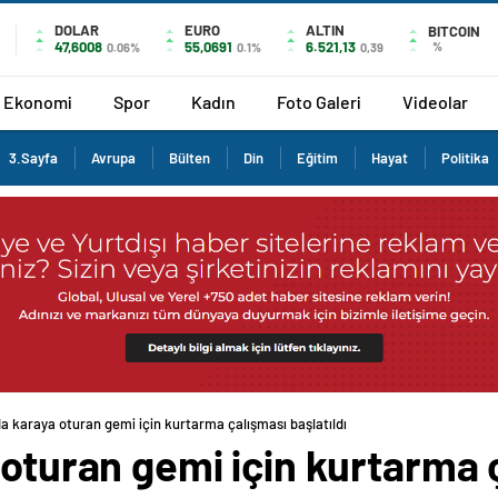
DOLAR
EURO
ALTIN
BITCOIN
47,6008
55,0691
6.521,13
%
0.06%
0.1%
0,39
Ekonomi
Spor
Kadın
Foto Galeri
Videolar
3.Sayfa
Avrupa
Bülten
Din
Eğitim
Hayat
Politika
da karaya oturan gemi için kurtarma çalışması başlatıldı
 oturan gemi için kurtarma ç