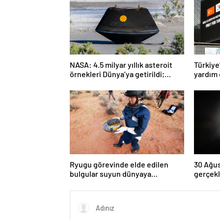
NASA: 4.5 milyar yıllık asteroit
Türkiye
örnekleri Dünya’ya getirildi;
yardım 
yaşamın başlangıcına ışık
tutabilir
Ryugu görevinde elde edilen
30 Ağus
bulgular suyun dünyaya
gerçekl
asteroitlerce getirilmiş
kez dol
olabileceğini gösteriyor