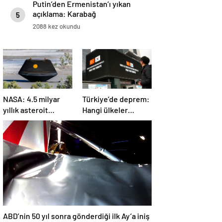
Putin’den Ermenistan’ı yıkan
açıklama: Karabağ
5
Azerbaycan’ın ayrılmaz bir
2088 kez okundu
parçasıdır!
NASA: 4.5 milyar
Türkiye’de deprem:
yıllık asteroit
Hangi ülkeler
örnekleri Dünya’ya
yardım ediyor?
getirildi; yaşamın
başlangıcına ışık
tutabilir
ABD’nin 50 yıl sonra gönderdiği ilk Ay’a iniş