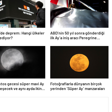
’de deprem: Hangi ülkeler
ABD’nin 50 yıl sonra gönderdiği
ediyor?
ilk Ay’a iniş aracı Peregrine
atmosferde yanarak denize
düştü
tos gecesi süper mavi Ay
Fotoğraflarla dünyanın birçok
eşecek ve aynı ayda ikinci
yerinden ‘Süper Ay’ manzaraları
unay olacak