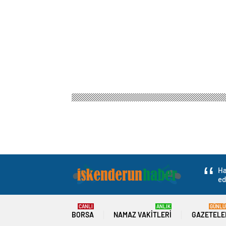
Ha
ed
CANLI
ANLIK
GÜNLÜ
BORSA
NAMAZ VAKITLERI
GAZETELE