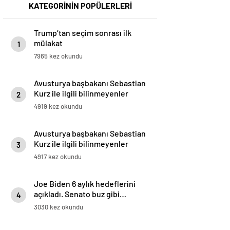
KATEGORİNİN POPÜLERLERİ
Trump’tan seçim sonrası ilk
mülakat
1
7965 kez okundu
Avusturya başbakanı Sebastian
Kurz ile ilgili bilinmeyenler
2
4919 kez okundu
Avusturya başbakanı Sebastian
Kurz ile ilgili bilinmeyenler
3
4917 kez okundu
Joe Biden 6 aylık hedeflerini
açıkladı. Senato buz gibi…
4
3030 kez okundu