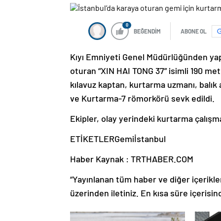
0
BEĞENDİM
ABONE OL
Kıyı Emniyeti Genel Müdürlüğünden yap
oturan “XIN HAI TONG 37” isimli 190 me
kılavuz kaptan, kurtarma uzmanı, balık 
ve Kurtarma-7 römorkörü sevk edildi.
Ekipler, olay yerindeki kurtarma çalışma
ETİKETLERGemiİstanbul
Haber Kaynak : TRTHABER.COM
“Yayınlanan tüm haber ve diğer içerikler i
üzerinden iletiniz. En kısa süre içerisin