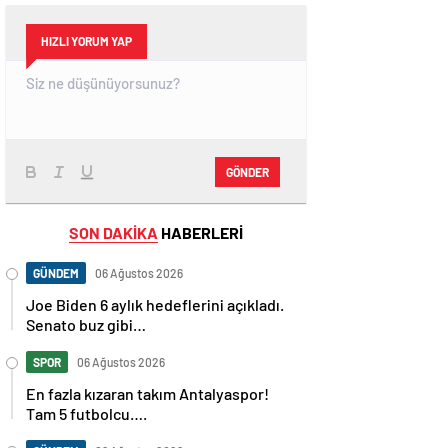
HIZLI YORUM YAP
GÖNDER
SON DAKİKA
HABERLERİ
GÜNDEM
06 Ağustos 2026
Joe Biden 6 aylık hedeflerini açıkladı.
Senato buz gibi…
SPOR
06 Ağustos 2026
En fazla kızaran takım Antalyaspor!
Tam 5 futbolcu….