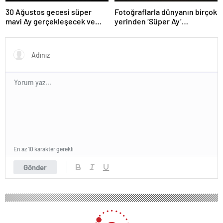
30 Ağustos gecesi süper
Fotoğraflarla dünyanın birçok
mavi Ay gerçekleşecek ve
yerinden ‘Süper Ay’
aynı ayda ikinci kez dolunay
manzaraları
olacak
En az 10 karakter gerekli
Gönder