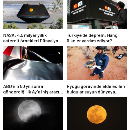
NASA: 4.5 milyar yıllık
Türkiye’de deprem: Hangi
asteroit örnekleri Dünya’ya
ülkeler yardım ediyor?
getirildi; yaşamın
başlangıcına ışık tutabilir
ABD’nin 50 yıl sonra
Ryugu görevinde elde edilen
gönderdiği ilk Ay’a iniş aracı
bulgular suyun dünyaya
Peregrine atmosferde
asteroitlerce getirilmiş
yanarak denize düştü
olabileceğini gösteriyor