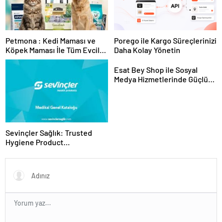
Petmona : Kedi Maması ve
Porego ile Kargo Süreçlerinizi
Köpek Maması İle Tüm Evcil
Daha Kolay Yönetin
Hayvan Ürünleri
Esat Bey Shop ile Sosyal
Medya Hizmetlerinde Güçlü
Panel Deneyimi
Sevinçler Sağlık: Trusted
Hygiene Product
Manufacturer in Turkey