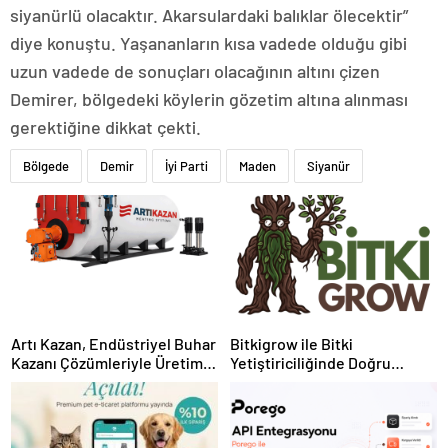
siyanürlü olacaktır. Akarsulardaki balıklar ölecektir”
diye konuştu. Yaşananların kısa vadede olduğu gibi
uzun vadede de sonuçları olacağının altını çizen
Demirer, bölgedeki köylerin gözetim altına alınması
gerektiğine dikkat çekti.
Bölgede
Demir
İyi Parti
Maden
Siyanür
Artı Kazan, Endüstriyel Buhar
Bitkigrow ile Bitki
Kazanı Çözümleriyle Üretim
Yetiştiriciliğinde Doğru
Tesislerine Verimli Sistemler
Ekipman ve Ürün Seçimi
Sunuyor