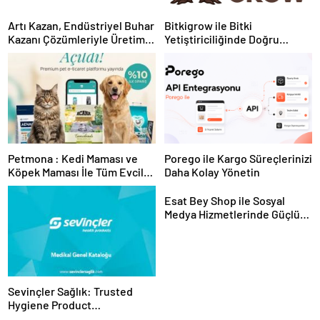
Artı Kazan, Endüstriyel Buhar
Bitkigrow ile Bitki
Kazanı Çözümleriyle Üretim
Yetiştiriciliğinde Doğru
Tesislerine Verimli Sistemler
Ekipman ve Ürün Seçimi
Sunuyor
Petmona : Kedi Maması ve
Porego ile Kargo Süreçlerinizi
Köpek Maması İle Tüm Evcil
Daha Kolay Yönetin
Hayvan Ürünleri
Esat Bey Shop ile Sosyal
Medya Hizmetlerinde Güçlü
Panel Deneyimi
Sevinçler Sağlık: Trusted
Hygiene Product
Manufacturer in Turkey