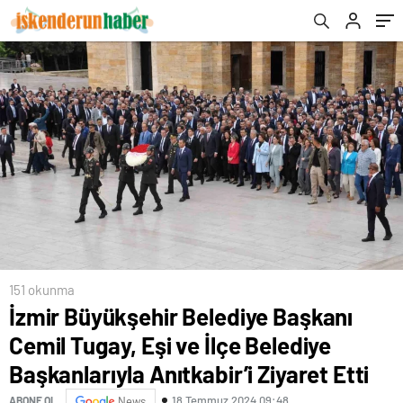
Anıtkabir’i Ziyaret Etti
151 okunma
İzmir Büyükşehir Belediye Başkanı
Cemil Tugay, Eşi ve İlçe Belediye
Başkanlarıyla Anıtkabir’i Ziyaret Etti
18 Temmuz 2024 09:48
ABONE OL
News