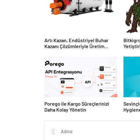
Artı Kazan, Endüstriyel Buhar
Bitkigro
Kazanı Çözümleriyle Üretim
Yetişti
Tesislerine Verimli Sistemler
ve Ürün
Sunuyor
Porego ile Kargo Süreçlerinizi
Sevinçl
Daha Kolay Yönetin
Hygiene
Turkey