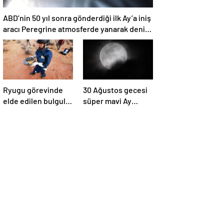
ABD’nin 50 yıl sonra gönderdiği ilk Ay’a iniş
aracı Peregrine atmosferde yanarak denize
düştü
Ryugu görevinde
30 Ağustos gecesi
elde edilen bulgular
süper mavi Ay
suyun dünyaya
gerçekleşecek ve
asteroitlerce
aynı ayda ikinci kez
getirilmiş
dolunay olacak
olabileceğini
gösteriyor