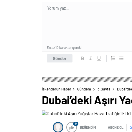
En az 10 karakter gerekli
Gönder
İskenderun Haber
Gündem
3.Sayfa
Dubai’dek
Dubai’deki Aşırı Ya
0
BEĞENDİM
ABONE OL