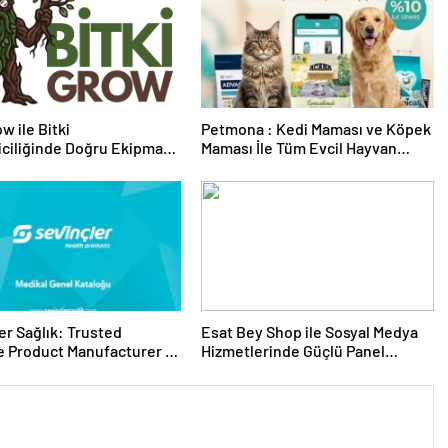
w ile Bitki
Petmona : Kedi Maması ve Köpek
riciliğinde Doğru Ekipman
Maması İle Tüm Evcil Hayvan
 Seçimi
Ürünleri
er Sağlık: Trusted
Esat Bey Shop ile Sosyal Medya
 Product Manufacturer in
Hizmetlerinde Güçlü Panel
Deneyimi