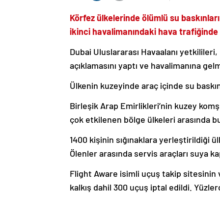
Körfez ülkelerinde ölümlü su baskınları
ikinci havalimanındaki hava trafiğind
Dubai Uluslararası Havaalanı yetkilileri,
açıklamasını yaptı ve havalimanına ge
Ülkenin kuzeyinde araç içinde su baskını
Birleşik Arap Emirlikleri’nin kuzey kom
çok etkilenen bölge ülkeleri arasında b
1400 kişinin sığınaklara yerleştirildiği ü
Ölenler arasında servis araçları suya k
Flight Aware isimli uçuş takip sitesinin 
kalkış dahil 300 uçuş iptal edildi. Yüzle
Amerika Birleşik Devletleri’ndeki Atla