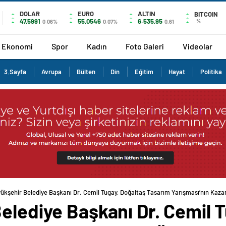
DOLAR
EURO
ALTIN
BITCOIN
47,5991
55,0546
6.535,95
%
0.06%
0.07%
0,61
Ekonomi
Spor
Kadın
Foto Galeri
Videolar
3.Sayfa
Avrupa
Bülten
Din
Eğitim
Hayat
Politika
yükşehir Belediye Başkanı Dr. Cemil Tugay, Doğaltaş Tasarım Yarışması’nın Kazan
elediye Başkanı Dr. Cemil 