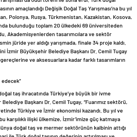
asının amaçlandığı Değişik Doğal Taş Yarışması’na bu yıl
can, Polonya, Rusya, Türkmenistan, Kazakistan, Kosova,
arında bulunduğu toplam 20 ülkedeki 69 üniversiteden
rdu. Akademisyenlerden tasarımcılara ve sektör
min jüride yer aldığı yarışmada, finale 34 proje kaldı.
rini İzmir Büyükşehir Belediye Başkanı Dr. Cemil Tugay
gereçlerine ve aksesuarlara kadar farklı tasarımların
m edecek”
 doğal taş ihracatında Türkiye’ye büyük bir ivme
r Belediye Başkanı Dr. Cemil Tugay, “Fuarımız sektörü,
etinde Türkiye ve İzmir ekonomisi kazandı. Bu yıl ve
u karşılıklı ilişki ülkemize, İzmir’imize güç katmaya
dünya doğal taş ve mermer sektörünün kalbinin attığı
ri ile Türk doğal taşının değerinin artırılması ve