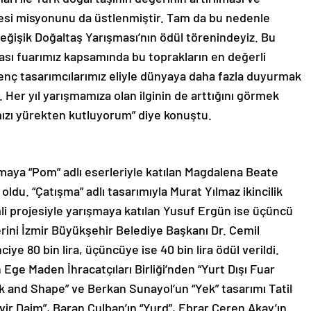
mesi misyonunu da üstlenmiştir. Tam da bu nedenle
eğişik Doğaltaş Yarışması’nın ödül törenindeyiz. Bu
ası fuarımız kapsamında bu toprakların en değerli
genç tasarımcılarımız eliyle dünyaya daha fazla duyurmak
 Her yıl yarışmamıza olan ilginin de arttığını görmek
ımızı yürekten kutluyorum” diye konuştu.
maya “Pom” adlı eserleriyle katılan Magdalena Beate
oldu. “Çatışma” adlı tasarımıyla Murat Yılmaz ikincilik
li projesiyle yarışmaya katılan Yusuf Ergün ise üçüncü
llerini İzmir Büyükşehir Belediye Başkanı Dr. Cemil
nciye 80 bin lira, üçüncüye ise 40 bin lira ödül verildi.
 Ege Maden İhracatçıları Birliği’nden “Yurt Dışı Fuar
k and Shape” ve Berkan Sunayol’un “Yek” tasarımı Tatil
vir Daim”, Baran Çulban’ın “Yurd”, Ebrar Ceren Akay’ın