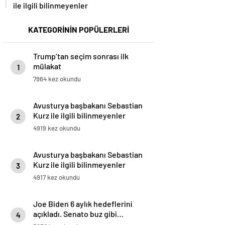
ile ilgili bilinmeyenler
KATEGORİNİN POPÜLERLERİ
Trump’tan seçim sonrası ilk
mülakat
1
7964 kez okundu
Avusturya başbakanı Sebastian
Kurz ile ilgili bilinmeyenler
2
4919 kez okundu
Avusturya başbakanı Sebastian
Kurz ile ilgili bilinmeyenler
3
4917 kez okundu
Joe Biden 6 aylık hedeflerini
açıkladı. Senato buz gibi…
4