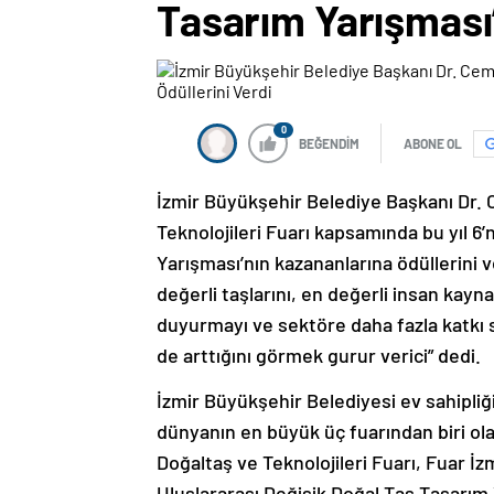
Tasarım Yarışması’
0
BEĞENDİM
ABONE OL
İzmir Büyükşehir Belediye Başkanı Dr. 
Teknolojileri Fuarı kapsamında bu yıl 6
Yarışması’nın kazananlarına ödüllerini 
değerli taşlarını, en değerli insan kayn
duyurmayı ve sektöre daha fazla katkı s
de arttığını görmek gurur verici” dedi.
İzmir Büyükşehir Belediyesi ev sahipl
dünyanın en büyük üç fuarından biri ola
Doğaltaş ve Teknolojileri Fuarı, Fuar İ
Uluslararası Değişik Doğal Taş Tasarım 