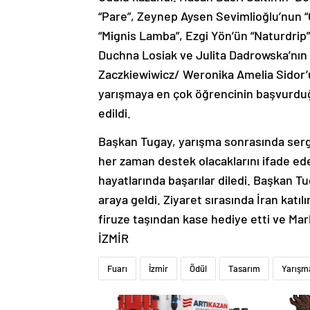
“Pare”, Zeynep Aysen Sevimlioğlu’nun 
“Mignis Lamba”, Ezgi Yön’ün “Naturdrip”
Duchna Losiak ve Julita Dadrowska’nın “
Zaczkiewiwicz/ Weronika Amelia Sidor’un
yarışmaya en çok öğrencinin başvurduğ
edildi.
Başkan Tugay, yarışma sonrasında sergi
her zaman destek olacaklarını ifade ed
hayatlarında başarılar diledi. Başkan Tug
araya geldi. Ziyaret sırasında İran kat
firuze taşından kase hediye etti ve Mar
İZMİR
Fuarı
İzmir
Ödül
Tasarım
Yarışm