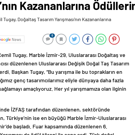
nın Kazananlarına Ödüllerin
0
News
Cemil Tugay, Marble İzmir-29. Uluslararası Doğaltaş ve
’ncısı düzenlenen Uluslararası Değişik Doğal Taş Tasarım
verdi. Başkan Tugay, “Bu yarışma ile bu toprakların en
ağımız genç tasarımcılarımız eliyle dünyaya daha fazla
ağlamayı amaçlıyoruz. Her yıl yarışmamıza olan ilginin
iğinde İZFAŞ tarafından düzenlenen, sektöründe
n, Türkiye’nin ise en büyüğü Marble İzmir-Uluslararası
zmir’de başladı. Fuar kapsamında düzenlenen 6.
Yarışması da ödül töreni ile sona erdi. Türk doğal