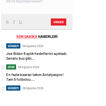
GÖNDER
SON DAKİKA
HABERLERİ
GÜNDEM
06 Ağustos 2026
Joe Biden 6 aylık hedeflerini açıkladı.
Senato buz gibi…
SPOR
06 Ağustos 2026
En fazla kızaran takım Antalyaspor!
Tam 5 futbolcu….
GÜNDEM
06 Ağustos 2026
Norweç silahlı kuvvetleri kadınlardan
oluşan özel kuvvetler eğitimlerini
başlattı.