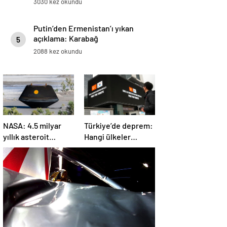
3030 kez okundu
Putin’den Ermenistan’ı yıkan
açıklama: Karabağ
5
Azerbaycan’ın ayrılmaz bir
2088 kez okundu
parçasıdır!
NASA: 4.5 milyar
Türkiye’de deprem:
yıllık asteroit
Hangi ülkeler
örnekleri Dünya’ya
yardım ediyor?
getirildi; yaşamın
başlangıcına ışık
tutabilir