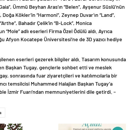
“Gaia”, Ümmü Beyhan Aras’ın “Belen”, Ayşenur Süslü’nün
, Doğa Kökler’in “Harmoni”, Zeynep Duvar’ın “Land”,
Arthe”, Bahadır Çelik’in “B-Lock”, Monica
 “Mole” adlı eserleri Firma Özel Ödülü aldı. Ayrıca
u Afyon Kocatepe Üniversitesi’ne de 3D yazıcı hediye
lenen eserleri gezerek bilgiler aldı. Tasarım konusunda
en Başkan Tugay, gençlerle sohbet etti ve meslek
ay, sonrasında fuar ziyaretçileri ve katılımcılarla bir
ılımcı temsilcisi Muhammed Halajian Başkan Tugay’a
ble İzmir Fuarı’ndan memnuniyetlerini dile getirdi. –
a