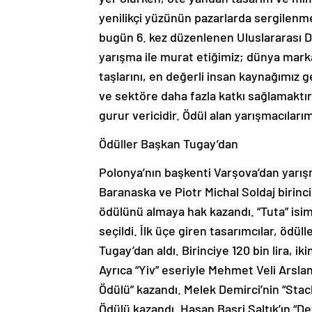
yenilikçi yüzünün pazarlarda sergilen
bugün 6. kez düzenlenen Uluslararası D
yarışma ile murat etiğimiz; dünya mark
taşlarını, en değerli insan kaynağımız 
ve sektöre daha fazla katkı sağlamaktır.
gurur vericidir. Ödül alan yarışmacılar
Ödüller Başkan Tugay’dan
Polonya’nın başkenti Varşova’dan yarış
Baranaska ve Piotr Michal Soldaj birinci 
ödülünü almaya hak kazandı. “Tuta” isim
seçildi. İlk üçe giren tasarımcılar, ödü
Tugay’dan aldı. Birinciye 120 bin lira, iki
Ayrıca “Yiv” eseriyle Mehmet Veli Arslan
Ödülü” kazandı. Melek Demirci’nin “Stac
Ödülü kazandı. Hasan Basri Saltık’ın “De