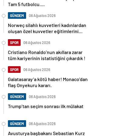
Tam 5 futbolcu….
GÜNDEM
06 Ağustos 2026
Norweç silahlı kuvvetleri kadınlardan
oluşan özel kuvvetler eğitimlerini
başlattı.
SPOR
06 Ağustos 2026
Cristiano Ronaldo’nun akıllara zarar
tüm kariyerinin istatistiğini çıkardık !
SPOR
06 Ağustos 2026
Galatasaray’a kötü haber! Monaco’dan
flaş Onyekuru kararı.
GÜNDEM
06 Ağustos 2026
Trump’tan seçim sonrası ilk mülakat
GÜNDEM
06 Ağustos 2026
Avusturya başbakanı Sebastian Kurz