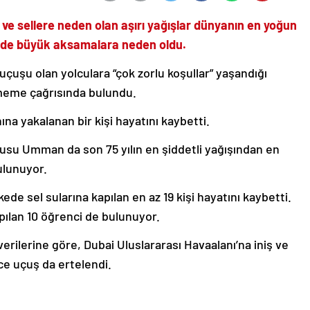
 ve sellere neden olan aşırı yağışlar dünyanın en yoğun
e de büyük aksamalara neden oldu.
 uçuşu olan yolculara “çok zorlu koşullar” yaşandığı
lmeme çağrısında bulundu.
na yakalanan bir kişi hayatını kaybetti.
şusu Umman da son 75 yılın en şiddetli yağışından en
ulunuyor.
lkede sel sularına kapılan en az 19 kişi hayatını kaybetti.
apılan 10 öğrenci de bulunuyor.
verilerine göre, Dubai Uluslararası Havaalanı’na iniş ve
rce uçuş da ertelendi.
nta Havalimanı’ndan sonra dünyanın en çok yolcu taşıyan