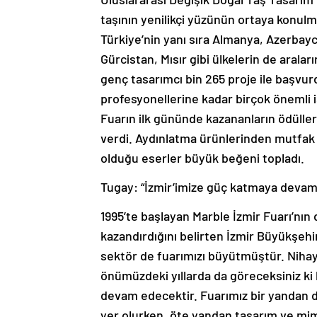
taşının yenilikçi yüzünün ortaya konulm
Türkiye’nin yanı sıra Almanya, Azerbay
Gürcistan, Mısır gibi ülkelerin de aral
genç tasarımcı bin 265 proje ile başvu
profesyonellerine kadar birçok önemli is
Fuarın ilk gününde kazananların ödülle
verdi. Aydınlatma ürünlerinden mutfak 
olduğu eserler büyük beğeni topladı.
Tugay: “İzmir’imize güç katmaya deva
1995’te başlayan Marble İzmir Fuarı’nın
kazandırdığını belirten İzmir Büyükşehi
sektör de fuarımızı büyütmüştür. Nihay
önümüzdeki yıllarda da göreceksiniz ki b
devam edecektir. Fuarımız bir yandan 
yer olurken, öte yandan tasarım ve mima