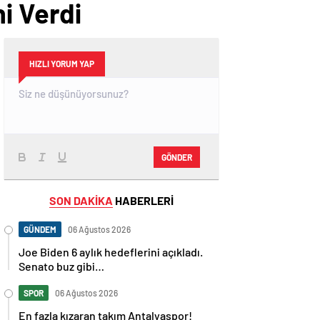
i Verdi
HIZLI YORUM YAP
GÖNDER
SON DAKİKA
HABERLERİ
GÜNDEM
06 Ağustos 2026
Joe Biden 6 aylık hedeflerini açıkladı.
Senato buz gibi…
SPOR
06 Ağustos 2026
En fazla kızaran takım Antalyaspor!