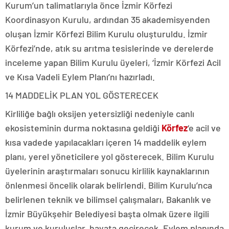
Kurum’un talimatlarıyla önce İzmir Körfezi
Koordinasyon Kurulu, ardından 35 akademisyenden
oluşan İzmir Körfezi Bilim Kurulu oluşturuldu. İzmir
Körfezi’nde, atık su arıtma tesislerinde ve derelerde
inceleme yapan Bilim Kurulu üyeleri, ‘İzmir Körfezi Acil
ve Kısa Vadeli Eylem Planı’nı hazırladı.
14 MADDELİK PLAN YOL GÖSTERECEK
Kirliliğe bağlı oksijen yetersizliği nedeniyle canlı
ekosisteminin durma noktasına geldiği
Körfez
‘e acil ve
kısa vadede yapılacakları içeren 14 maddelik eylem
planı, yerel yöneticilere yol gösterecek. Bilim Kurulu
üyelerinin araştırmaları sonucu kirlilik kaynaklarının
önlenmesi öncelik olarak belirlendi. Bilim Kurulu’nca
belirlenen teknik ve bilimsel çalışmaları, Bakanlık ve
İzmir Büyükşehir Belediyesi başta olmak üzere ilgili
kurum ve kuruluşlar, hayata geçirecek. Eylem planında