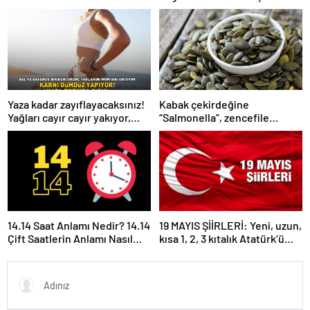
önce okunacak dualar!
Anlamlıları Nelerdir?
Uyumak için hangi dua?
Yaza kadar zayıflayacaksınız!
Kabak çekirdeğine
Yağları cayır cayır yakıyor,
“Salmonella”, zencefile
karnı dümdüz yapıyor! Diyet
“Bacillus cereus” nasıl
kabak çorbası tarifi ve püf
bulaşıyor?
noktaları!
14.14 Saat Anlamı Nedir? 14.14
19 MAYIS ŞİİRLERİ: Yeni, uzun,
Çift Saatlerin Anlamı Nasıl
kısa 1, 2, 3 kıtalık Atatürk’ü
Yorumlanır?
Anma Gençlik ve Spor
Bayramı şiirleri…