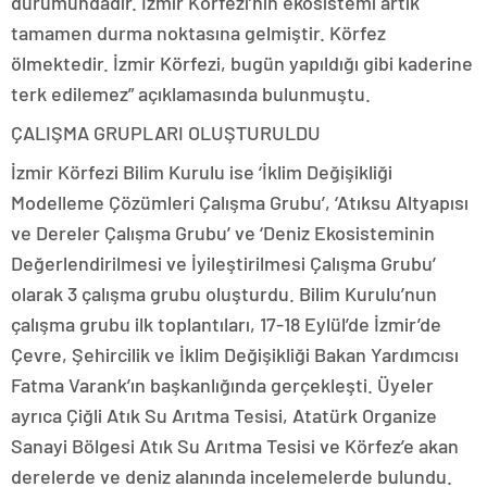
durumundadır. İzmir Körfezi’nin ekosistemi artık
tamamen durma noktasına gelmiştir. Körfez
ölmektedir. İzmir Körfezi, bugün yapıldığı gibi kaderine
terk edilemez” açıklamasında bulunmuştu.
ÇALIŞMA GRUPLARI OLUŞTURULDU
İzmir Körfezi Bilim Kurulu ise ‘İklim Değişikliği
Modelleme Çözümleri Çalışma Grubu’, ‘Atıksu Altyapısı
ve Dereler Çalışma Grubu’ ve ‘Deniz Ekosisteminin
Değerlendirilmesi ve İyileştirilmesi Çalışma Grubu’
olarak 3 çalışma grubu oluşturdu. Bilim Kurulu’nun
çalışma grubu ilk toplantıları, 17-18 Eylül’de İzmir’de
Çevre, Şehircilik ve İklim Değişikliği Bakan Yardımcısı
Fatma Varank’ın başkanlığında gerçekleşti. Üyeler
ayrıca Çiğli Atık Su Arıtma Tesisi, Atatürk Organize
Sanayi Bölgesi Atık Su Arıtma Tesisi ve Körfez’e akan
derelerde ve deniz alanında incelemelerde bulundu.