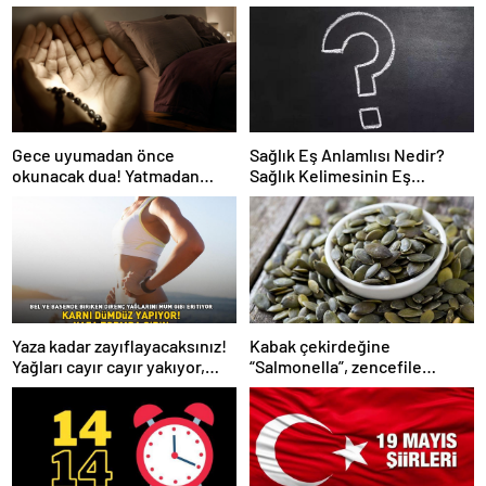
Gece uyumadan önce
Sağlık Eş Anlamlısı Nedir?
okunacak dua! Yatmadan
Sağlık Kelimesinin Eş
önce okunacak dualar!
Anlamlıları Nelerdir?
Uyumak için hangi dua?
Yaza kadar zayıflayacaksınız!
Kabak çekirdeğine
Yağları cayır cayır yakıyor,
“Salmonella”, zencefile
karnı dümdüz yapıyor! Diyet
“Bacillus cereus” nasıl
kabak çorbası tarifi ve püf
bulaşıyor?
noktaları!