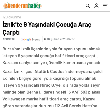
120 okunma
İznik’te 9 Yaşındaki Çocuğa Araç
Çarptı
16 Şubat 2025 04:58
ABONE OL
News
Bursa’nın İznik ilçesinde yola fırlayan topunu almak
isteyen 9 yaşındaki çocuğa hafif ticari araç çarptı.
Kaza anı saniye saniye güvenlik kamerasına yansıdı.
Kaza, İznik ilçesi Atatürk Caddesi’nde meydana geldi.
Edinilen bilgiye göre, yola kaçırdığı topunu almak
isteyen 9 yaşındaki Miraç G.’ye, o sırada yolda seyir
halinde olan Berna İ. idaresindeki 16 AAF 383 plakalı
Volkswagen marka hafif ticari araç çarptı. Kazayı
gören vatandaşlar durumu 112 Acil Servis Hattı’na