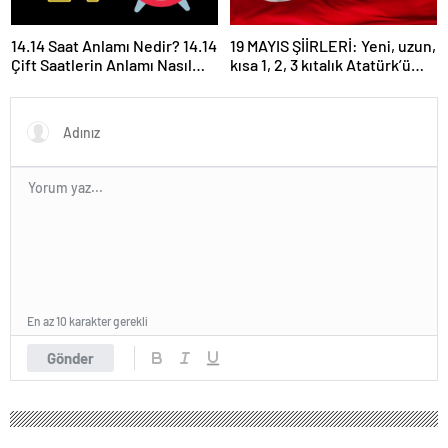
14.14 Saat Anlamı Nedir? 14.14
19 MAYIS ŞİİRLERİ: Yeni, uzun,
Çift Saatlerin Anlamı Nasıl
kısa 1, 2, 3 kıtalık Atatürk’ü
Yorumlanır?
Anma Gençlik ve Spor
Bayramı şiirleri…
En az 10 karakter gerekli
Gönder