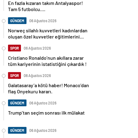
En fazla kızaran takım Antalyaspor!
Tam 5 futbolcu….
GÜNDEM
06 Ağustos 2026
Norweç silahlı kuvvetleri kadınlardan
oluşan özel kuvvetler eğitimlerini
başlattı.
SPOR
06 Ağustos 2026
Cristiano Ronaldo’nun akıllara zarar
tüm kariyerinin istatistiğini çıkardık !
SPOR
06 Ağustos 2026
Galatasaray’a kötü haber! Monaco’dan
flaş Onyekuru kararı.
GÜNDEM
06 Ağustos 2026
Trump’tan seçim sonrası ilk mülakat
GÜNDEM
06 Ağustos 2026