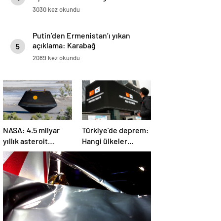
3030 kez okundu
Putin’den Ermenistan’ı yıkan
açıklama: Karabağ
5
Azerbaycan’ın ayrılmaz bir
2089 kez okundu
parçasıdır!
NASA: 4.5 milyar
Türkiye’de deprem:
yıllık asteroit
Hangi ülkeler
örnekleri Dünya’ya
yardım ediyor?
getirildi; yaşamın
başlangıcına ışık
tutabilir