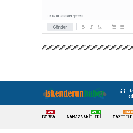
En az 10 karakter gerekli
Gönder
Ha
ed
CANLI
ANLIK
GÜNLÜ
BORSA
NAMAZ VAKITLERI
GAZETELE