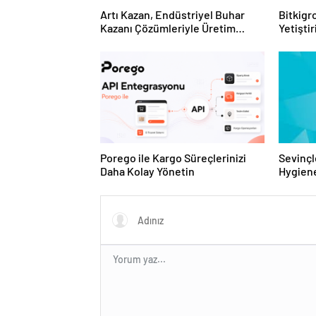
Artı Kazan, Endüstriyel Buhar
Bitkigro
Kazanı Çözümleriyle Üretim
Yetişti
Tesislerine Verimli Sistemler
ve Ürün
Sunuyor
Porego ile Kargo Süreçlerinizi
Sevinçl
Daha Kolay Yönetin
Hygiene
Turkey