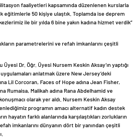
bilitasyon faaliyetleri kapsamında düzenlenen kurslarla
ik eğitimlerle 50 kişiye ulaştık. Toplamda ise deprem
zlerimiz ile bir yılda 6 bine yakın kadına hizmet verdik”
ukların parametrelerini ve refah imkanlarını çeşitli
 Üyesi Dr. Öğr. Üyesi Nursem Keskin Aksay’ın yaptığı
i uygulamaları anlatmak üzere New Jersey’deki
na Lil Corcoran, Faces of Hope adına Jean Fisher,
na Rumaisa, Malikah adına Rana Abdelhamid ve
ı konuşmacı olarak yer aldı. Nursem Keskin Aksay
enlediğimiz programın amacı alternatif kadın destek
n hayatın farklı alanlarında karşılaştıkları zorlukların
fah imkanlarını dünyanın dört bir yanından çeşitli
ı.