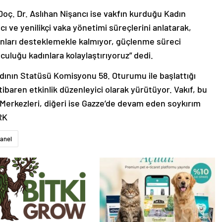
oç. Dr. Aslıhan Nişancı ise vakfın kurduğu Kadın
ı ve yenilikçi vaka yönetimi süreçlerini anlatarak,
ınları desteklemekle kalmıyor, güçlenme süreci
culuğu kadınlara kolaylaştırıyoruz” dedi.
Kadının Statüsü Komisyonu 58. Oturumu ile başlattığı
itibaren etkinlik düzenleyici olarak yürütüyor. Vakıf, bu
 Merkezleri, diğeri ise Gazze’de devam eden soykırım
ORK
anel