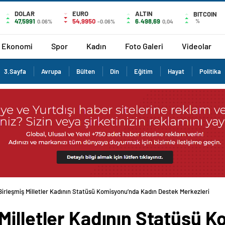
DOLAR
EURO
ALTIN
BITCOIN
47,5991
54,9950
6.498,69
%
0.06%
-0.06%
0,04
Ekonomi
Spor
Kadın
Foto Galeri
Videolar
3.Sayfa
Avrupa
Bülten
Din
Eğitim
Hayat
Politika
irleşmiş Milletler Kadının Statüsü Komisyonu’nda Kadın Destek Merkezleri
Milletler Kadının Statüsü 