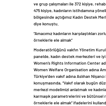
ve grup çalışmaları ile 372 kişiye, reha
475 kişiye, kadınların istihdamına yönel
bölgesinde açtığımız Kadın Destek Merke
diye konuştu.
“Amacımız kadınların karşılaştıkları zorl
örneklerle ele almak”
Moderatörlüğünü vakfın Yönetim Kurulu
panelde, kadın destek merkezleri ve iy
Women’s Rights Information Center adı
Women Welfare Organisation adına Am
Türkiye’den vakıf adına Aslıhan Nişanc
konuşmasında, “Vakıf olarak bugün düz
merkezi modelimizi anlatmak ve kadınları
karmaşık parametrelerini ve bütünsel re
örneklerle ele almak” ifadelerini kulland