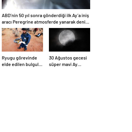
ABD’nin 50 yıl sonra gönderdiği ilk Ay’a iniş
aracı Peregrine atmosferde yanarak denize
düştü
Ryugu görevinde
30 Ağustos gecesi
elde edilen bulgular
süper mavi Ay
suyun dünyaya
gerçekleşecek ve
asteroitlerce
aynı ayda ikinci kez
getirilmiş
dolunay olacak
olabileceğini
gösteriyor