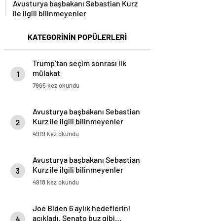
Avusturya başbakanı Sebastian Kurz
ile ilgili bilinmeyenler
KATEGORİNİN POPÜLERLERİ
Trump’tan seçim sonrası ilk
mülakat
1
7965 kez okundu
Avusturya başbakanı Sebastian
Kurz ile ilgili bilinmeyenler
2
4919 kez okundu
Avusturya başbakanı Sebastian
Kurz ile ilgili bilinmeyenler
3
4918 kez okundu
Joe Biden 6 aylık hedeflerini
açıkladı. Senato buz gibi…
4