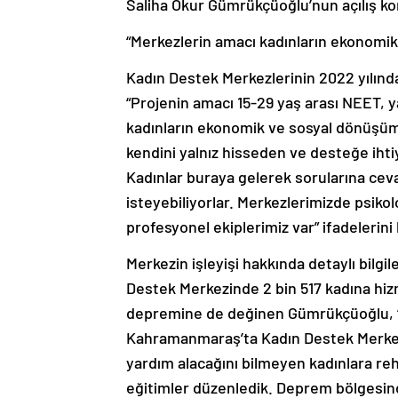
Saliha Okur Gümrükçüoğlu’nun açılış ko
“Merkezlerin amacı kadınların ekonom
Kadın Destek Merkezlerinin 2022 yılınd
“Projenin amacı 15-29 yaş arası NEET, y
kadınların ekonomik ve sosyal dönüşü
kendini yalnız hisseden ve desteğe ihti
Kadınlar buraya gelerek sorularına cevap
isteyebiliyorlar. Merkezlerimizde psiko
profesyonel ekiplerimiz var” ifadelerini 
Merkezin işleyişi hakkında detaylı bilg
Destek Merkezinde 2 bin 517 kadına hiz
depremine de değinen Gümrükçüoğlu, “
Kahramanmaraş’ta Kadın Destek Merkezl
yardım alacağını bilmeyen kadınlara rehb
eğitimler düzenledik. Deprem bölgesind