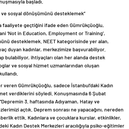
nuşmasıyla başladı.
ik ve sosyal dönüşümünü desteklemek”
a faaliyete geçtiğini ifade eden Gümrükçüoğlu,
ani ‘Not in Education, Employment or Training’,
münü desteklemek. NEET kategorisinde yer alan,
yaç duyan kadınlar, merkezimize başvurabiliyor.
 bulabiliyor, ihtiyaçları olan her alanda destek
loglar ve sosyal hizmet uzmanlarından oluşan
kullandı.
iler veren Gümrükçüoğlu, sadece İstanbul’daki Kadın
met verdiklerini söyledi. Konuşmasında 6 Şubat
Depremin 3. haftasında Adıyaman, Hatay ve
erimizi açtık. Deprem sonrası ne yapacağını, nereden
erlik ettik. Kadınlara ve çocuklara kurslar, etkinlikler,
eki Kadın Destek Merkezleri aracılığıyla psiko-eğitimler