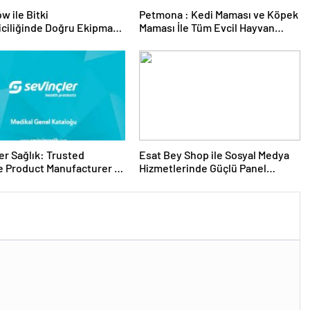
w ile Bitki
Petmona : Kedi Maması ve Köpek
riciliğinde Doğru Ekipman
Maması İle Tüm Evcil Hayvan
 Seçimi
Ürünleri
er Sağlık: Trusted
Esat Bey Shop ile Sosyal Medya
 Product Manufacturer in
Hizmetlerinde Güçlü Panel
Deneyimi