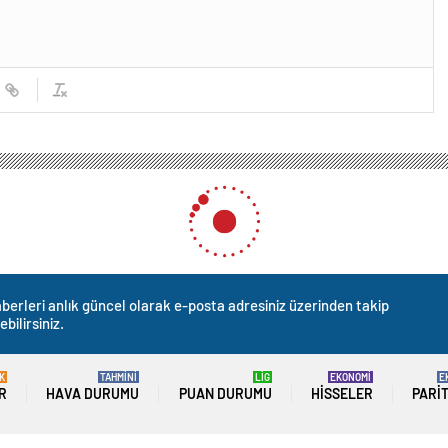
berleri anlık güncel olarak e-posta adresiniz üzerinden takip
ebilirsiniz.
K
TAHMİNİ
LİG
EKONOMİ
E
R
HAVA DURUMU
PUAN DURUMU
HISSELER
PARI