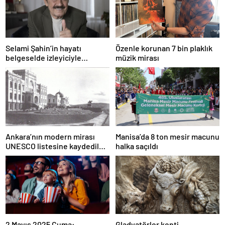
Selami Şahin’in hayatı
Özenle korunan 7 bin plaklık
belgeselde izleyiciyle
müzik mirası
buluşacak
Ankara’nın modern mirası
Manisa’da 8 ton mesir macunu
UNESCO listesine kaydedildi;
halka saçıldı
Türkiye’nin listedeki varlık
sayısı 80 oldu
2 Mayıs 2025 Cuma:
Gladyatörler kenti