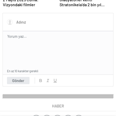
Vizyondaki filmler
Stratonikeia’da 2 bin yıl
öncesine ait girlandlı lahit
bulundu
En az 10 karakter gerekli
Gönder
HABER