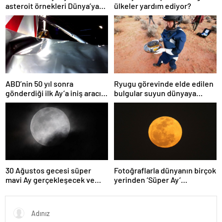
asteroit örnekleri Dünya’ya
ülkeler yardım ediyor?
getirildi; yaşamın
başlangıcına ışık tutabilir
ABD’nin 50 yıl sonra
Ryugu görevinde elde edilen
gönderdiği ilk Ay’a iniş aracı
bulgular suyun dünyaya
Peregrine atmosferde
asteroitlerce getirilmiş
yanarak denize düştü
olabileceğini gösteriyor
30 Ağustos gecesi süper
Fotoğraflarla dünyanın birçok
mavi Ay gerçekleşecek ve
yerinden ‘Süper Ay’
aynı ayda ikinci kez dolunay
manzaraları
olacak