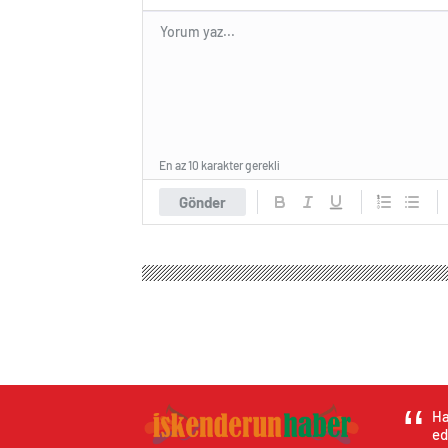
En az 10 karakter gerekli
Gönder
Ha
ed