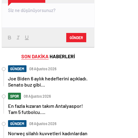
GÖNDER
SON DAKİKA
HABERLERİ
GÜNDEM
08 Ağustos 2026
Joe Biden 6 aylık hedeflerini açıkladı.
Senato buz gibi…
SPOR
08 Ağustos 2026
En fazla kızaran takım Antalyaspor!
Tam 5 futbolcu….
GÜNDEM
08 Ağustos 2026
Norweç silahlı kuvvetleri kadınlardan