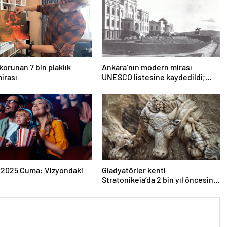
korunan 7 bin plaklık
Ankara’nın modern mirası
irası
UNESCO listesine kaydedildi;
Türkiye’nin listedeki varlık sayısı
80 oldu
 2025 Cuma: Vizyondaki
Gladyatörler kenti
Stratonikeia’da 2 bin yıl öncesine
ait girlandlı lahit bulundu