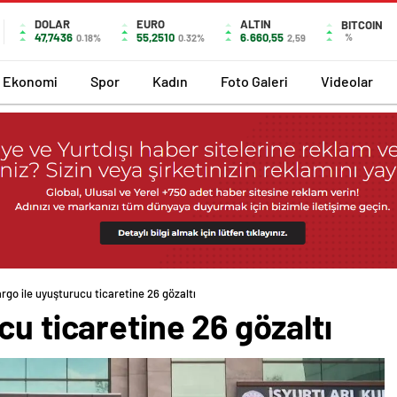
DOLAR
EURO
ALTIN
BITCOIN
47,7436
55,2510
6.660,55
%
0.18%
0.32%
2,59
Ekonomi
Spor
Kadın
Foto Galeri
Videolar
rgo ile uyuşturucu ticaretine 26 gözaltı
cu ticaretine 26 gözaltı