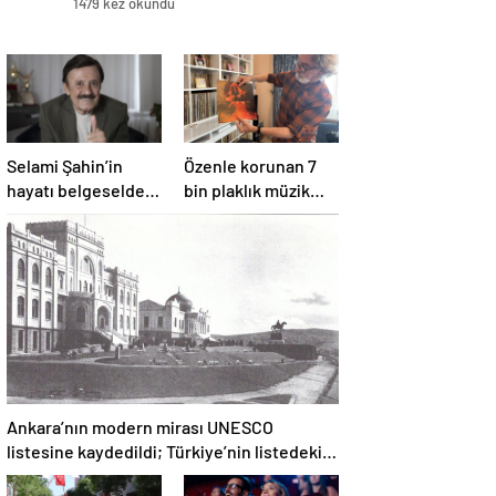
1479 kez okundu
Selami Şahin’in
Özenle korunan 7
hayatı belgeselde
bin plaklık müzik
izleyiciyle
mirası
buluşacak
Ankara’nın modern mirası UNESCO
listesine kaydedildi; Türkiye’nin listedeki
varlık sayısı 80 oldu