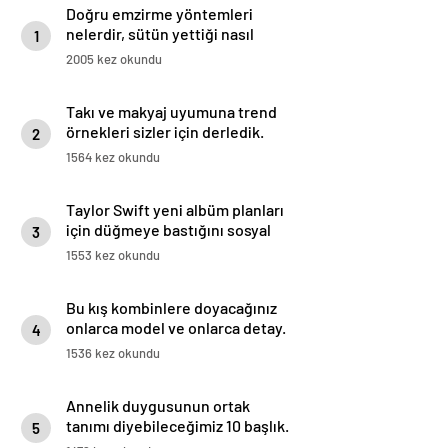
Doğru emzirme yöntemleri
nelerdir, sütün yettiği nasıl
1
anlaşılır?
2005 kez okundu
Takı ve makyaj uyumuna trend
örnekleri sizler için derledik.
2
1564 kez okundu
Taylor Swift yeni albüm planları
için düğmeye bastığını sosyal
3
medyadan duyurdu!
1553 kez okundu
Bu kış kombinlere doyacağınız
onlarca model ve onlarca detay.
4
1536 kez okundu
Annelik duygusunun ortak
tanımı diyebileceğimiz 10 başlık.
5