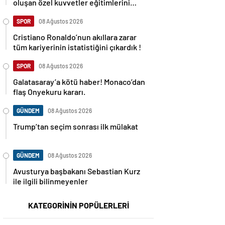
oluşan özel kuvvetler eğitimlerini
başlattı.
SPOR
08 Ağustos 2026
Cristiano Ronaldo’nun akıllara zarar
tüm kariyerinin istatistiğini çıkardık !
SPOR
08 Ağustos 2026
Galatasaray’a kötü haber! Monaco’dan
flaş Onyekuru kararı.
GÜNDEM
08 Ağustos 2026
Trump’tan seçim sonrası ilk mülakat
GÜNDEM
08 Ağustos 2026
Avusturya başbakanı Sebastian Kurz
ile ilgili bilinmeyenler
KATEGORİNİN POPÜLERLERİ