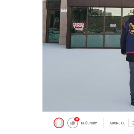
0
BEĞENDİM
ABONE OL